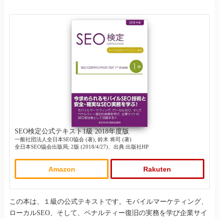
SEO検定公式テキスト1級 2018年度版
一般社団法人全日本SEO協会 (著), 鈴木 将司 (著)
全日本SEO協会出版局; 2版 (2018/4/27)、出典:出版社HP
Amazon
Rakuten
この本は、１級の公式テキストです。モバイルマーケティング、
ローカルSEO、そして、ペナルティー復旧の実務を学び企業サイ