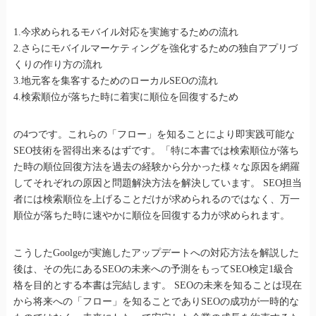
1.今求められるモバイル対応を実施するための流れ
2.さらにモバイルマーケティングを強化するための独自アプリづ
くりの作り方の流れ
3.地元客を集客するためのローカルSEOの流れ
4.検索順位が落ちた時に着実に順位を回復するため
の4つです。これらの「フロー」を知ることにより即実践可能な
SEO技術を習得出来るはずです。「特に本書では検索順位が落ち
た時の順位回復方法を過去の経験から分かった様々な原因を網羅
してそれぞれの原因と問題解決方法を解決しています。 SEO担当
者には検索順位を上げることだけが求められるのではなく、万一
順位が落ちた時に速やかに順位を回復する力が求められます。
こうしたGoolgeが実施したアップデートへの対応方法を解説した
後は、その先にあるSEOの未来への予測をもってSEO検定1級合
格を目的とする本書は完結します。 SEOの未来を知ることは現在
から将来への「フロー」を知ることでありSEOの成功が一時的な