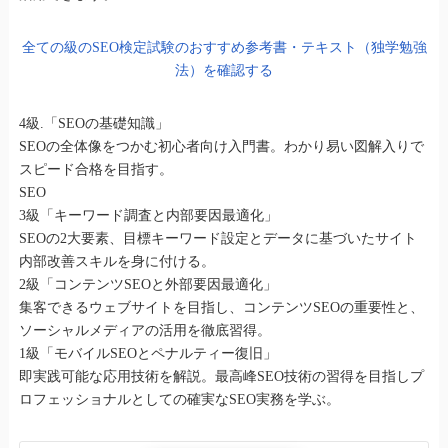
全ての級のSEO検定試験のおすすめ参考書・テキスト（独学勉強
法）を確認する
4級.「SEOの基礎知識」
SEOの全体像をつかむ初心者向け入門書。わかり易い図解入りで
スピード合格を目指す。
SEO
3級「キーワード調査と内部要因最適化」
SEOの2大要素、目標キーワード設定とデータに基づいたサイト
内部改善スキルを身に付ける。
2級「コンテンツSEOと外部要因最適化」
集客できるウェブサイトを目指し、コンテンツSEOの重要性と、
ソーシャルメディアの活用を徹底習得。
1級「モバイルSEOとペナルティー復旧」
即実践可能な応用技術を解説。最高峰SEO技術の習得を目指しプ
ロフェッショナルとしての確実なSEO実務を学ぶ。