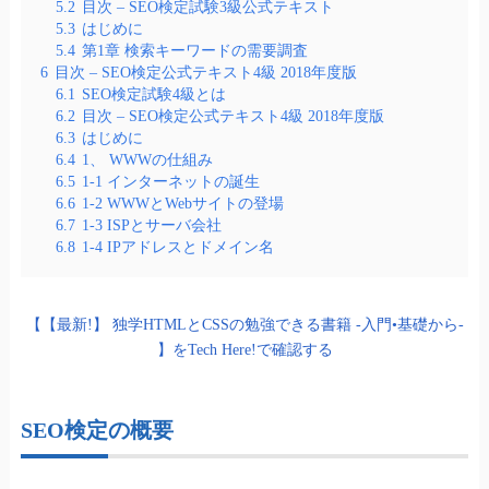
5.2
目次 – SEO検定試験3級公式テキスト
5.3
はじめに
5.4
第1章 検索キーワードの需要調査
6
目次 – SEO検定公式テキスト4級 2018年度版
6.1
SEO検定試験4級とは
6.2
目次 – SEO検定公式テキスト4級 2018年度版
6.3
はじめに
6.4
1、 WWWの仕組み
6.5
1-1 インターネットの誕生
6.6
1-2 WWWとWebサイトの登場
6.7
1-3 ISPとサーバ会社
6.8
1-4 IPアドレスとドメイン名
【【最新!】 独学HTMLとCSSの勉強できる書籍 -入門•基礎から-
】をTech Here!で確認する
SEO検定の概要