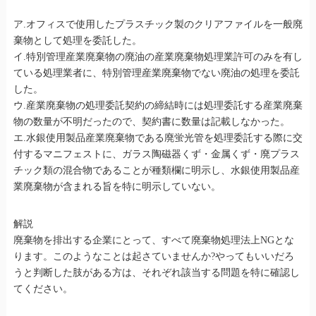
ア.オフィスで使用したプラスチック製のクリアファイルを一般廃
棄物として処理を委託した。
イ.特別管理産業廃棄物の廃油の産業廃棄物処理業許可のみを有し
ている処理業者に、特別管理産業廃棄物でない廃油の処理を委託
した。
ウ.産業廃棄物の処理委託契約の締結時には処理委託する産業廃棄
物の数量が不明だったので、契約書に数量は記載しなかった。
エ.水銀使用製品産業廃棄物である廃蛍光管を処理委託する際に交
付するマニフェストに、ガラス陶磁器くず・金属くず・廃プラス
チック類の混合物であることが種類欄に明示し、水銀使用製品産
業廃棄物が含まれる旨を特に明示していない。
解説
廃棄物を排出する企業にとって、すべて廃棄物処理法上NGとな
ります。このようなことは起さていませんか?やってもいいだろ
うと判断した肢がある方は、それぞれ該当する問題を特に確認し
てください。