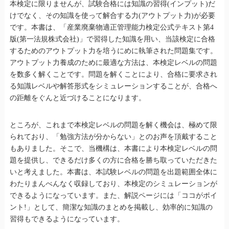
本検定に限りませんが、試験合格には知識の習得(インプット)だ
けでなく、その知識を使って解合する力(アウトプット力)が必要
です。本書は、「産業廃棄物適正管理能力検定公式テキスト第4
版(第一法規株式会社)」で習得した知識を用い、当該検定に合格
するためのアウトプット力を培うにめに執筆された問題集です。
アウトプット力養成のために最適な方法は、本検定レベルの問題
を数多く解くことです。問題を解くことにより、合格に要求され
る知識レベルや解答形式をシミュレーションすることが、合格へ
の距離をぐんと近づけることになります。
ところが、これまで本検定レベルの問題を解く機会は、極めて限
られており、「勉強方法が分からない」とのお声を頂戴すること
もありました。そこで、当機構は、本書により本検定レベルの問
題を提供し、できるだけ多くの方に合格を勝ち取っていただきた
いと考えました。本書は、本試験レベルの問題を出題範囲全体に
わたりまんべんなく収録しており、本検定のシミュレーションが
できるようになっています。また、解説ページには「ココがポイ
ント!」として、簡潔な知識のまとめを掲載し、効率的に知識の
習得もできるようになっています。