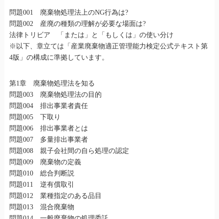
問題001 廃棄物処理法上のNG行為は?
問題002 産廃の種類の理解が必要な場面は?
法律トリビア 「または」と「もしくは」の使い分け
※以下、章立ては「産業廃棄物適正管理能力検定公式テキスト第
4版」の構成に準拠しています。
第1章 廃棄物処理法を知る
問題003 廃棄物処理法の目的
問題004 排出事業者責任
問題005 下取り
問題006 排出事業者とは
問題007 多量排出事業者
問題008 親子会社間の自ら処理の認定
問題009 廃棄物の定義
問題010 総合判断説
問題011 逆有償取引
問題012 業種指定のある品目
問題013 混合廃棄物
問題014 一般廃棄物の処理委託