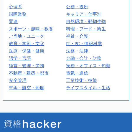
心理系
公務・役所
国際業務
キャリア・仕事別
関連
自然環境・動物生物
スポーツ・趣味・教養
料理・フード・衛生
ご当地・ユニーク
福祉・介護
教育・学術・文化
IT・PC・情報科学
医療・保健・健康
法務・法律
語学・言語
金融・会計・財務
経営・管理・労務
実務・オフィス・知識
不動産・建築・都市
電気・通信
安全管理
工業技術・技能
車両・航空・船舶
ライフスタイル・生活