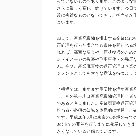
っていないものもあります。このような
さらに厳しく変化し続けています。今日
常に複雑なものとなっており、担当者が
まいます。
加えて、産業廃棄物を排出する企業には
正処理を行った場合でも責任を問われる
れれば、高額な罰金や、原状復帰のため
ンドイメージの失墜や刑事事件への発展
ん。今や、産業廃棄物の適正管理は企業
ジメントとしても大きな意味を持つよう
当機構では、ますます重要性を増す産業
し、その第一歩は産業廃棄物管理担当者
であると考えました。産業廃棄物適正管
担当者が必須の知識を体系的に学習し、
です。平成28年8月に東京の1会場のみ
8都市での開催を行うまでに発展してき
きくなっていると感じています。