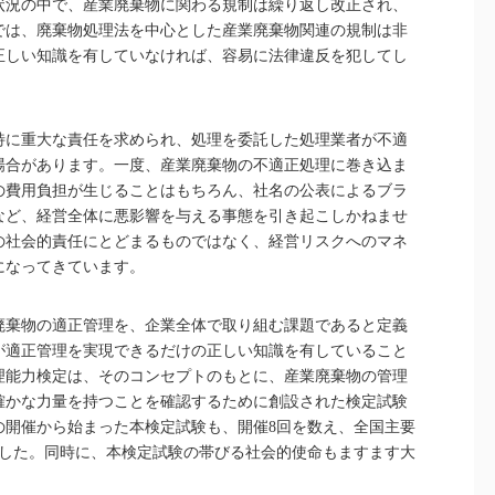
状況の中で、産業廃棄物に関わる規制は繰り返し改正され、
では、廃棄物処理法を中心とした産業廃棄物関連の規制は非
正しい知識を有していなければ、容易に法律違反を犯してし
特に重大な責任を求められ、処理を委託した処理業者が不適
場合があります。一度、産業廃棄物の不適正処理に巻き込ま
の費用負担が生じることはもちろん、社名の公表によるブラ
など、経営全体に悪影響を与える事態を引き起こしかねませ
の社会的責任にとどまるものではなく、経営リスクへのマネ
になってきています。
廃棄物の適正管理を、企業全体で取り組む課題であると定義
が適正管理を実現できるだけの正しい知識を有していること
理能力検定は、そのコンセプトのもとに、産業廃棄物の管理
確かな力量を持つことを確認するために創設された検定試験
での開催から始まった本検定試験も、開催8回を数え、全国主要
ました。同時に、本検定試験の帯びる社会的使命もますます大