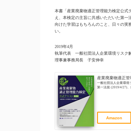
本書「産業廃棄物適正管理能力検定公式
え、本検定の主旨に共感いただいた第一
向けた学習はもちろんのこと、日々の実
い。
2019年4月
執筆代表 一般社団法人企業環境リスク
理事兼事務局長 子安伸幸
産業廃棄物適正管
一般社団法人企業環境リ
第一法規 (2019/4/27
Amazon