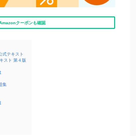
Amazonクーポンも確認
公式テキスト
キスト 第４版
は
題集
は