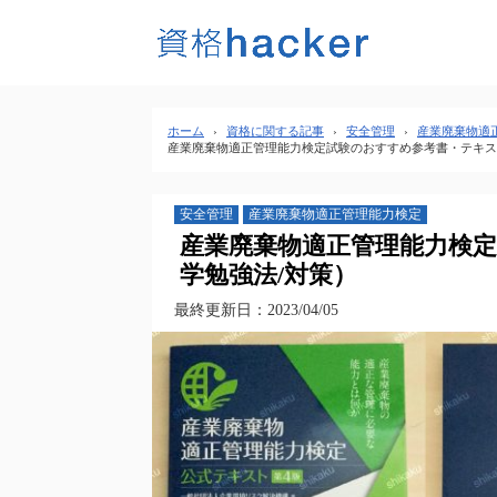
ホーム
›
資格に関する記事
›
安全管理
›
産業廃棄物適
産業廃棄物適正管理能力検定試験のおすすめ参考書・テキス
安全管理
産業廃棄物適正管理能力検定
産業廃棄物適正管理能力検
学勉強法/対策）
最終更新日：2023/04/05