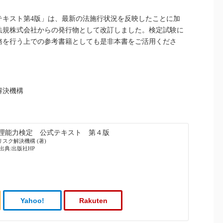
テキスト第4版」は、最新の法施行状況を反映したことに加
法規株式会社からの発行物として改訂しました。検定試験に
務を行う上での参考書籍としても是非本書をご活用くださ
解決機構
理能力検定 公式テキスト 第４版
スク解決機構 (著)
)、出典:出版社HP
Yahoo!
Rakuten