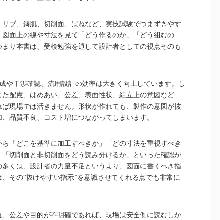
、リブ、鋳肌、切削面、ばねなど、実技試験でつまずきやす
、図面上の線や寸法を見て「どう作るのか」「どう組むの
つまり本書は、受検勉強を通して設計者としての視点そのも
作成や干渉確認、流用設計の効率は大きく向上しています。し
じた配慮、はめあい、公差、表面性状、組立上の意図など
れば現場では活きません。形状が作れても、製作の意図が抜
加、品質不良、コスト増につながってしまいます。
から「どこを基準に加工すべきか」「どの寸法を重視すべき
」「切削面と非切削面をどう読み分けるか」といった確認が
の多くは、設計者の力量不足というより、図面に書くべき指
、その“抜けやすい指示”を意識させてくれる点でも非常に
れ、公差や目的が不明確であれば、現場は安全側に読むしか