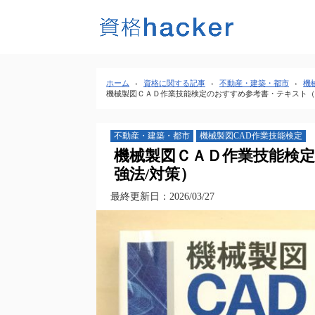
ホーム
›
資格に関する記事
›
不動産・建築・都市
›
機
機械製図ＣＡＤ作業技能検定のおすすめ参考書・テキスト（
不動産・建築・都市
機械製図CAD作業技能検定
機械製図ＣＡＤ作業技能検
強法/対策）
最終更新日：2026/03/27