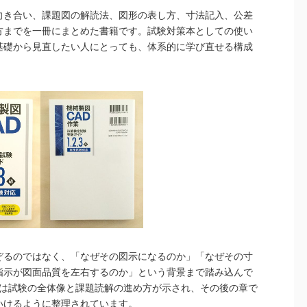
向き合い、課題図の解読法、図形の表し方、寸法記入、公差
方までを一冊にまとめた書籍です。試験対策本としての使い
基礎から見直したい人にとっても、体系的に学び直せる構成
ぞるのではなく、「なぜその図示になるのか」「なぜその寸
指示が図面品質を左右するのか」という背景まで踏み込んで
では試験の全体像と課題読解の進め方が示され、その後の章で
いけるように整理されています。