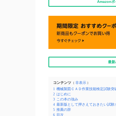
Amazo
最新
コンテンツ
非表示
1
機械製図ＣＡＤ作業技能検定試験突破
2
はじめに
3
この本の強み
4
最新版として押さえておきたい試験
5
推薦の辞
6
目次