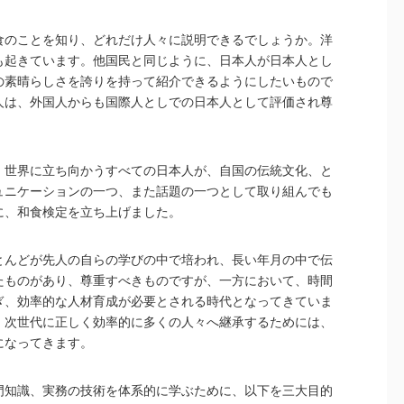
食のことを知り、どれだけ人々に説明できるでしょうか。洋
も起きています。他国民と同じように、日本人が日本人とし
の素晴らしさを誇りを持って紹介できるようにしたいもので
人は、外国人からも国際人としでの日本人として評価され尊
、世界に立ち向かうすべての日本人が、自国の伝統文化、と
ュニケーションの一つ、また話題の一つとして取り組んでも
に、和食検定を立ち上げました。
とんどが先人の自らの学びの中で培われ、長い年月の中で伝
たものがあり、尊重すべきものですが、一方において、時間
ぎ、効率的な人材育成が必要とされる時代となってきていま
、次世代に正しく効率的に多くの人々へ継承するためには、
になってきます。
門知識、実務の技術を体系的に学ぶために、以下を三大目的