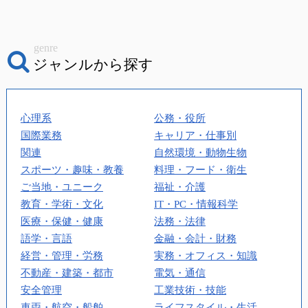
genre
ジャンルから探す
心理系
公務・役所
国際業務
キャリア・仕事別
関連
自然環境・動物生物
スポーツ・趣味・教養
料理・フード・衛生
ご当地・ユニーク
福祉・介護
教育・学術・文化
IT・PC・情報科学
医療・保健・健康
法務・法律
語学・言語
金融・会計・財務
経営・管理・労務
実務・オフィス・知識
不動産・建築・都市
電気・通信
安全管理
工業技術・技能
車両・航空・船舶
ライフスタイル・生活