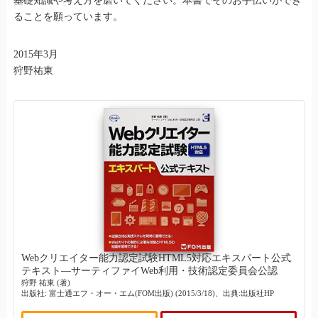
基礎知識や考え方を磨いてください。本書でそのお手伝いができ
ることを願っています。
2015年3月
狩野祐東
Webクリエイター能力認定試験HTML5対応エキスパート公式
テキスト―サーティファイWeb利用・技術認定委員会公認
狩野 祐東 (著)
出版社: 富士通エフ・オー・エム(FOM出版) (2015/3/18)、出典:出版社HP