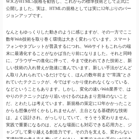
W3CがHTML5規格を勧告し、これからの標準技術として正式に
公開しました。実は、HTMLの規格としては実に12年ぶりのバー
ジョンアップです。
なんともゆっくりした動きのように感じますが、その一方でここ
数年Web技術を取り巻く環境は大きく変わっています。スマート
フォンやタブレットが普及するにつれ、Webサイトもこれらの端
末に最適化することがなかば当たり前になりました。それと同時
に、ブラウザーの進化に伴って、今まで使われてきた技術と、新
しい技術の入れ替えが急速に進んでいます。新しい手法がどんど
ん取り入れられているだけでなく、ほんの数年前まで“常識”とさ
れていたテクニックが、今ではすっかり使われなくなっている、
などということもあります。しかし、変化の速いWeb業界で、は
やりのテクニックばかり追いかけるのはあまり意味のないこと
だ、とわたしは考えています。新規格の策定に12年かかったこと
からも想像が付くかもしれませんが、土台となる基礎的な技術
は、よく設計され、がっしりしていて、そうそう変わりません。
実践で重要になるのは、どんな場面にも対応できる応用力と、ジ
ャンプして乗り越える創造力です。その力を支える、変わらない