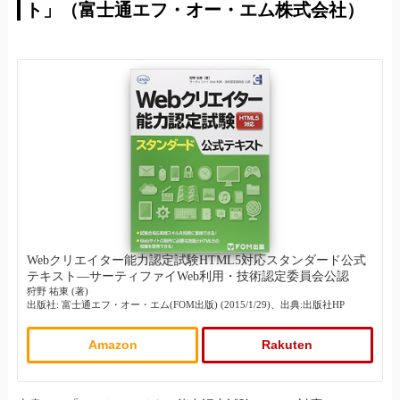
ト」（富士通エフ・オー・エム株式会社）
Webクリエイター能力認定試験HTML5対応スタンダード公式
テキスト―サーティファイWeb利用・技術認定委員会公認
狩野 祐東 (著)
出版社: 富士通エフ・オー・エム(FOM出版) (2015/1/29)、出典:出版社HP
Amazon
Rakuten