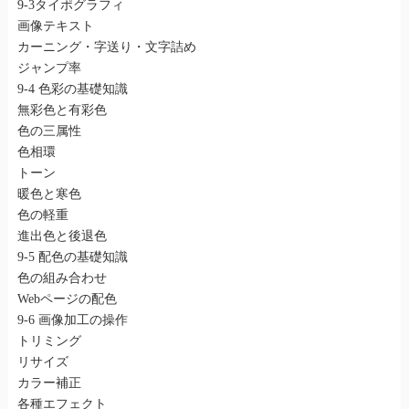
9-3タイポグラフィ
画像テキスト
カーニング・字送り・文字詰め
ジャンプ率
9-4 色彩の基礎知識
無彩色と有彩色
色の三属性
色相環
トーン
暖色と寒色
色の軽重
進出色と後退色
9-5 配色の基礎知識
色の組み合わせ
Webページの配色
9-6 画像加工の操作
トリミング
リサイズ
カラー補正
各種エフェクト