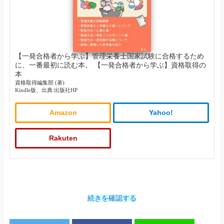
【一発合格者から学ぶ】管理栄養士国家試験に合格するため
に、一番最初に読む本。 【一発合格者から学ぶ】資格取得の
本
資格取得編集部 (著)
Kindle版、出典:出版社HP
Amazon
Yahoo!
Rakuten
続きを確認する