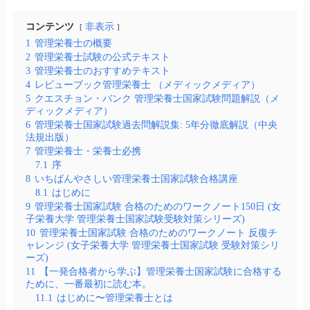
コンテンツ
非表示
1
管理栄養士の概要
2
管理栄養士試験の公式テキスト
3
管理栄養士のおすすめテキスト
4
レビューブック管理栄養士 （メディックメディア）
5
クエスチョン・バンク 管理栄養士国家試験問題解説（メ
ディックメディア）
6
管理栄養士国家試験過去問解説集: 5年分徹底解説（中央
法規出版）
7
管理栄養士・栄養士必携
7.1
序
8
いちばんやさしい管理栄養士国家試験合格講座
8.1
はじめに
9
管理栄養士国家試験 合格のためのワークノート150日 (女
子栄養大学 管理栄養士国家試験受験対策シリーズ)
10
管理栄養士国家試験 合格のためのワークノート 反復チ
ャレンジ (女子栄養大学 管理栄養士国家試験 受験対策シリ
ーズ)
11
【一発合格者から学ぶ】管理栄養士国家試験に合格する
ために、一番最初に読む本。
11.1
はじめに〜管理栄養士とは