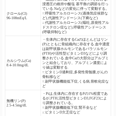
浸透圧の維持や酸塩 基平衡の調節を行っ
ている.Naなどの変化に伴って変動する。
↑:呼吸性アルカローシス(過換気症候群な
クロール(CI)
96-108mEq/L
ど),代謝性アシドーシス(下痢など)
↓:代謝性アルカローシス(嘔吐,原発性アル
ドステロン症など),呼吸性アシドーシス
(呼吸抑制など)
・生体内に存在するCaのほとんどはリン
(P)とともに骨組織内に存在する.血中濃度
は副甲状腺ホルモンであるパラソルモン
(PTH)や活性型ビタミンD3などにより調
整されている.血中Caの大部分はアルブミ
カルシウム(Ca)
ンと結合しており、アルブミン濃度によ
8.4-10.0mg/dL
り値は変動する.
↑:ビタミンD過剰症,多発性骨髄腫,がんの
骨転移など
↑:副甲状腺機能低下症,くる病,骨軟化症な
ど
・Piは,生体内に存在するPの1%程度であ
るが,PTH,活性型ビタミンD3,FGF23によ
無機リン(P)
り調整されている。
2.5-4.5mg/dL
↑:副甲状腺機能低下症,腎不全など
↓:ビタミンD欠乏症など