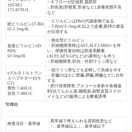
↑:ネフローゼ症候群,脂肪肝
ゼ(ChE)
↓:肝疾患(肝硬変,肝炎など),栄養状態不良
172-457IU/L
など
・ビリルビンはHbの代謝産物である.
総ビリルビン(T-Bil)
・T-Bilが2~3mg/dL以上で皮膚,眼球の黄染
02-1.1mg/dL
が出現する.
・抱合型ビリルビン
・肝細胞障害時はAST,ALT,LDHの↑を伴
直接ビリルビン(D-
BiD)
い、閉塞性黄疸時は胆道系酵素
≦0.5mg/dL
(ALP,LAP,Y-GPなど)の著明な↑を伴う.
↑:肝細胞障害,肝内・外胆汁うっ滞など
・担汁うっ滞などを反映して高値を示す.
γグルタミルトラン
・肝臓のほかに腎臓,膵臓,脾臓などに分布
スペブチダーゼ(Y-
する.
GT)
↑:胆汁排泄障害,アルコール多飲や各種薬
男性:7-60IU/L
剤(抗てんかん薬,睡眠薬,副腎皮質ステロ
女性:7-38IU/L
イドなど)の服用による酵素誘導
腎機能
異常値で考えられる原因疾患など
検査項目・基準値
↑…基準値以上,↓…基準値以下