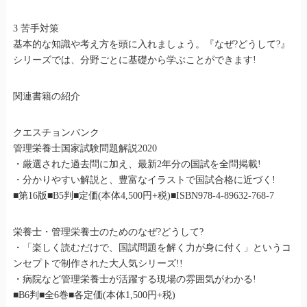
3 苦手対策
基本的な知識や考え方を頭に入れましょう。『なぜ?どうして?』
シリーズでは、分野ごとに基礎から学ぶことができます!
関連書籍の紹介
クエスチョンバンク
管理栄養士国家試験問題解説2020
・厳選された過去問に加え、最新2年分の国試を全問掲載!
・分かりやすい解説と、豊富なイラストで国試合格に近づく!
■第16版■B5判■定価(本体4,500円+税)■ISBN978-4-89632-768-7
栄養士・管理栄養士のためのなぜ?どうして?
・「楽しく読むだけで、国試問題を解く力が身に付く」というコ
ンセプトで制作された大人気シリーズ!!
・病院など管理栄養士が活躍する現場の雰囲気がわかる!
■B6判■全6巻■各定価(本体1,500円+税)