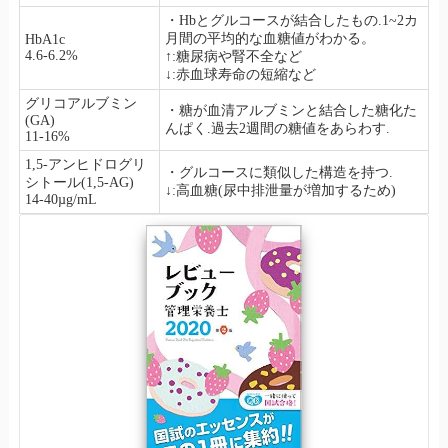
・Hbとグルコースが結合したもの.1~2カ
月間の平均的な血糖値がわかる。
HbA1c
4.6-6.2%
↑:糖尿病や腎不全など
↓:赤血球寿命の短縮など
グリコアルブミン
・糖が血清アルブミンと結合した糖化た
(GA)
んぱく.過去2週間の糖値をあらわす.
11-16%
1,5-アンヒドログリ
・グルコースに類似した構造を持つ.
シトール(1,5-AG)
↓:高血糖(尿中排泄量が増加するため)
14-40µg/mL