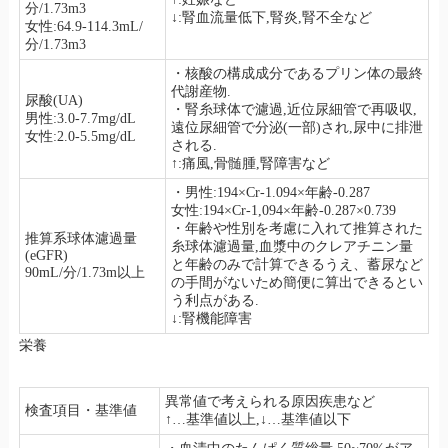
分/1.73m3
↓:腎血流量低下,腎炎,腎不全など
女性:64.9-114.3mL/
分/1.73m3
・核酸の構成成分であるプリン体の最終
代謝産物.
尿酸(UA)
・腎糸球体で濾過,近位尿細管で再吸収,
男性:3.0-7.7mg/dL
遠位尿細管で分泌(一部)され,尿中に排泄
女性:2.0-5.5mg/dL
される.
↑:痛風,骨髄腫,腎障害など
・男性:194×Cr-1.094×年齢-0.287
女性:194×Cr-1,094×年齢-0.287×0.739
・年齢や性別を考慮に入れて推算された
推算系球体濾過量
糸球体濾過量,血漿中のクレアチニン量
(eGFR)
と年齢のみで計算できるうえ、蓄尿など
90mL/分/1.73m以上
の手間がないため簡便に算出できるとい
う利点がある.
↓:腎機能障害
栄養
異常値で考えられる原因疾患など
検査項目・基準値
↑…基準値以上,↓…基準値以下