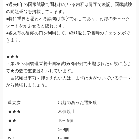
●過去8年の国家試験で問われている内容は青字で表記、国家試験
の問題番号を掲載しています。
●特に重要と思われる語句は赤字で示してあり、付録のチェック
シートをかぶせると隠れます。
●各文章の冒頭の口を利用して、繰り返し学習時のチェックがで
きます。
★★★
・第26~33回管理栄養士国家試験(8回分)で出題された回数に応じ
て★の数で重要度を示しています。
・国試頻出事項を押さえたい人は、まずは★がついているテーマ
から勉強しましょう。
重要度
出題のあった選択肢
★★★
20個以上
★★
10~19個
★
5~9個
なし
0~4個