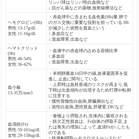
リンパ球はリンパ性白血病など
↓:抗がん薬などの薬物,放射線療法など
・赤血球中に含まれる血色素(Hb)量.肺で
ヘモグロビン(Hb)
のガス交換に重要な役割を担っている.Hb
男性:13-17g/dL
が減少した状態を貧血という.
女性:11-16g/dL
↑:多血症など
↓:造血障害,出血など
ヘマトクリット
・血液中の赤血球の占める容積比率 .
(Ht)
↑:多血症
男性:40-54%
↓:造血障害,出血など
女性:36-42%
・末梢静脈血14日中の値,血液凝固系を促
進し,止血に関与している.
・上昇時は血栓形成のリスクが高まり,低
血小板
下時は出血傾向が出現するため打撲や転倒
13-35万/mm3
に注意する.
↑:慢性骨髄性白血病,脾臓摘出など
↓:急性白血病,悪性貧血,肝硬変,DICなど
・食物より摂取され,生体内に吸収される.
・鉄欠乏性貧血は、Fe自体の摂取不足,ま
血清鉄(Fe)
たは喪失の増加によって,血清Feが↓したも
男性:59-161ug/dL
のである.
女性:29-158ug/dL
↑:鉄過剰摂取へモクロマトーシスなど