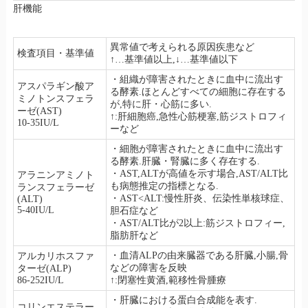
肝機能
異常値で考えられる原因疾患など
検査項目・基準値
↑…基準値以上,↓…基準値以下
・組織が障害されたときに血中に流出す
アスパラギン酸ア
る酵素.ほとんどすべての細胞に存在する
ミノトンスフェラ
が,特に肝・心筋に多い.
ーゼ(AST)
↑:肝細胞癌,急性心筋梗塞,筋ジストロフィ
10-35IU/L
ーなど
・細胞が障害されたときに血中に流出す
る酵素.肝臓・腎臓に多く存在する.
・AST,ALTが高値を示す場合,AST/ALT比
アラニンアミノト
も病態推定の指標となる.
ランスフェラーゼ
・AST<ALT:慢性肝炎、伝染性単核球症、
(ALT)
5-40IU/L
胆石症など
・AST/ALT比が2以上:筋ジストロフィー,
脂肪肝など
・血清ALPの由来臓器である肝臓,小腸,骨
アルカリホスファ
などの障害を反映
ターゼ(ALP)
86-252IU/L
↑:閉塞性黄酒,範移性骨腫療
・肝臓における蛋白合成能を表す.
コリンエステラー