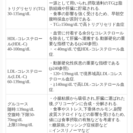
ー源として用いられ,摂取過剰のTGは脂
肪組織や肝臓に貯蔵される.
トリグリセリド(TG)
30-135mg/dL
・食事の影響を強く受けるため、早朝空
腹時採血が原則である.
・TG≥150mg/dLで高トリグリセリド血症
・血管に付着する余分なコレステロール
を除去して肝臓へ運搬する.動脈硬化の重
HDL-コレステロー
要な指標である(p240参照).
ル(HDL-C)
40-100mg/dL
・＜40mg/dLで低HDL-コレステロール血
症.
・動脈硬化性疾患の重要な指標である
(p240参照).
LDL-コレステロー
・120~139mg/dLで境界域高LDL-コレス
ル(LDL-C)
テロール血症.
60-139mg/dL
・≧140mg/dLで高LDL-コレステロール血
症.
・小腸粘膜から吸収され,肝臓に運ばれた
後,グリコーゲンに合成・分解される.
グルコース
・食事やストレス,下垂体ホルモン,副腎
随時:139mg/dL
皮質ステロイドなどの影響を受けるため,
空腹時:下限50-
70mg/dL
値には食事摂取の有無などを考慮する.
上限110mg/dL
↑:糖尿病,クッシング症候群など
↓:インスリノーマなど