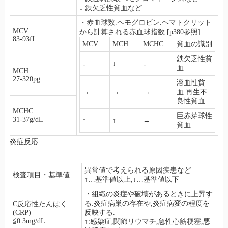
↓:鉄欠乏性貧血など
・赤血球数.ヘモグロビン.ヘマトクリット
MCV
から計算される赤血球指数.[p380参照]
83-93fL
MCV
MCH
MCHC
貧血の識別
鉄欠乏性貧
↓
↓
↓
血
MCH
27-320pg
溶血性貧
→
→
→
血.再生不
良性貧血
MCHC
巨赤芽球性
31-37g/dL
↑
↑
→
貧血
炎症反応
異常値で考えられる原因疾患など
検査項目・基準値
↑…基準値以上,↓…基準値以下
・組織の炎症や破壊があるときに上昇す
る.炎症病巣の存在や,炎症病変の程度を
C反応性たんぱく
(CRP)
反映する.
≦0.3mg/dL
↑:感染症,関節リウマチ,急性心筋梗塞,悪