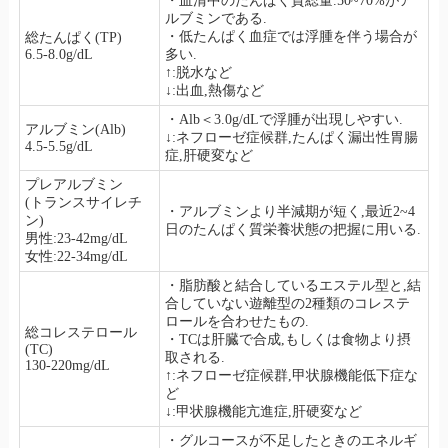
・血清中のたんぱく質総量.50~70%がア
ルブミンである.
・低たんぱく血症では浮腫を伴う場合が
総たんぱく(TP)
6.5-8.0g/dL
多い.
↑:脱水など
↓:出血,熱傷など
・Alb＜3.0g/dLで浮腫が出現しやすい.
アルブミン(Alb)
↓:ネフローゼ症候群,たんぱく漏出性胃腸
4.5-5.5g/dL
症,肝硬変など
プレアルブミン
(トランスサイレチ
・アルブミンより半減期が短く,最近2~4
ン)
日のたんぱく質栄養状態の把握に用いる.
男性:23-42mg/dL
女性:22-34mg/dL
・脂肪酸と結合しているエステル型と,結
合していない遊離型の2種類のコレステ
ロールを合わせたもの.
総コレステロール
・TCは肝臓で合成,もしくは食物より摂
(TC)
取される.
130-220mg/dL
↑:ネフローゼ症候群,甲状腺機能低下症な
ど
↓:甲状腺機能亢進症,肝硬変など
・グルコースが不足したときのエネルギ