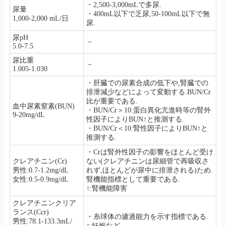
・2,500-3,000mLで多尿.
尿量
・400mL以下で乏尿,50-100mL以下で無
1,000-2,000 mL/日
尿.
尿pH
－
5.0-7.5
尿比重
－
1.005-1.030
・肝臓での尿素合成の低下や,腎臓での
排泄減少などによって変動する.BUN/Cr
比が重要である.
血中尿素窒素(BUN)
・BUN/Cr＞10:蛋白異化亢進時等の腎外
9-20mg/dL
性因子によりBUN↑と推測する.
・BUN/Cr＜10:腎性因子によりBUN↑と
推測する.
・Crは腎外性因子の影響をほとんど受け
クレアチニン(Cr)
ない(クレアチニンは尿細管で再吸収さ
男性:0.7-1.2mg/dL
れず,ほとんどが尿中に排泄される)ため.
女性:0.5-0.9mg/dL
腎機能指標として重要である.
↑:腎機能障害
クレアチニンクリア
ランス(Ccr)
・糸球体の濾過能力を示す指標である.
男性:78.1-133.3mL/
↑:妊娠など