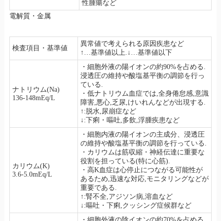
性腫瘍など
電解質・金属
異常値で考えられる原因疾患など
検査項目・基準値
↑…基準値以上.↓…基準値以下
・細胞外液の陽イオンの約90%を占める.
浸透圧の維持や酸塩基平衡の調節を行っ
ている.
ナトリウム(Na)
・低ナトリウム血症では,全身倦怠感,意識
136-148mEq/L
障害,悪心,乏尿,けいれんなどが出現する.
↑:脱水,尿崩症など
↓:下痢・嘔吐,多飲,浮腫疾患など
・細胞内液の陽イオンの主成分、浸透圧
の維持や酸塩基平衡の調節を行っている.
・カリウムは筋収縮・神経伝達に重要な
役割を担っている(特に心筋).
カリウム(K)
・高K血症は心停止につながる可能性が
3.6-5.0mEq/L
あるため,迅速な対応,モニタリングなどが
重要である.
↑:腎不全,アジソン病,溶血など
↓:嘔吐・下痢,クッシング症候群など
・細胞外液の陰イオンの約70%を占める.