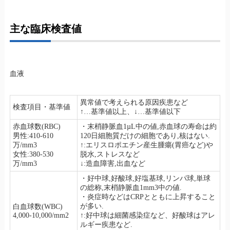
主な臨床検査値
血液
異常値で考えられる原因疾患など
検査項目・基準値
↑…基準値以上、↓…基準値以下
赤血球数(RBC)
・末梢静脈血1µL中の値,赤血球の寿命は約
男性:410-610
120日細胞質だけの細胞であり,核はない.
万/mm3
↑:エリスロポエチン産生腫瘍(胃癌など)や
女性:380-530
脱水,ストレスなど
万/mm3
↓:造血障害,出血など
・好中球,好酸球,好塩基球,リンパ球,単球
の総称,末梢静脈血1mm3中の値.
・炎症時などはCRPとともに上昇すること
が多い.
白血球数(WBC)
4,000-10,000/mm2
↑:好中球は細菌感染症など、好酸球はアレ
ルギー疾患など.