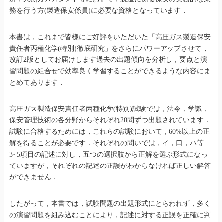
務を行う方(製造保安係員)に必要な資格となっています．
本書は，これまで皆様にご好評をいただいた「高圧ガス製造保安
責任者丙種化学(特別)徹底研究」をさらにパワーアップさせて，
改訂2版としてお届けします過去の出題傾向を分析し，要点と演
習問題の組合せで効率良く学習することができるような内容にま
とめてあります．
高圧ガス製造保安責任者丙種化学(特別)試験では，法令，学識，
保安管理技術の各分野からそれぞれ20問ずつ出題されています．
試験に合格するためには，これらの試験において，60%以上の正
解を得ることが必要です．それぞれの問いでは，イ，口，ハ等
3~5項目の記述に対し，五つの選択肢から正解を選ぶ形式になっ
ていますが，それぞれの記述の正誤がわからなければ正しい解答
ができません．
したがって，本書では，試験問題の出題形式にとらわれず，多く
の演習問題を組み込むことにより，記述に対する正誤を正確に判