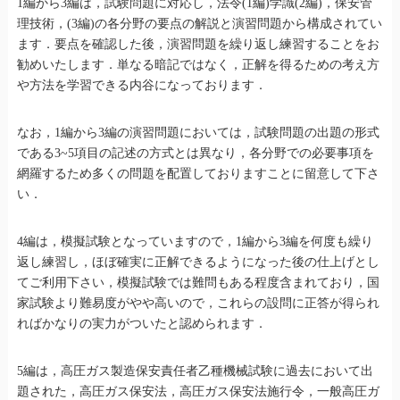
1編から3編は，試験問題に対応し，法令(1編)学識(2編)，保安管
理技術，(3編)の各分野の要点の解説と演習問題から構成されてい
ます．要点を確認した後，演習問題を繰り返し練習することをお
勧めいたします．単なる暗記ではなく，正解を得るための考え方
や方法を学習できる内谷になっております．
なお，1編から3編の演習問題においては，試験問題の出題の形式
である3~5項目の記述の方式とは異なり，各分野での必要事項を
網羅するため多くの問題を配置しておりますことに留意して下さ
い．
4編は，模擬試験となっていますので，1編から3編を何度も繰り
返し練習し，ほぼ確実に正解できるようになった後の仕上げとし
てご利用下さい，模擬試験では難問もある程度含まれており，国
家試験より難易度がやや高いので，これらの設問に正答が得られ
ればかなりの実力がついたと認められます．
5編は，高圧ガス製造保安責任者乙種機械試験に過去において出
題された，高圧ガス保安法，高圧ガス保安法施行令，一般高圧ガ