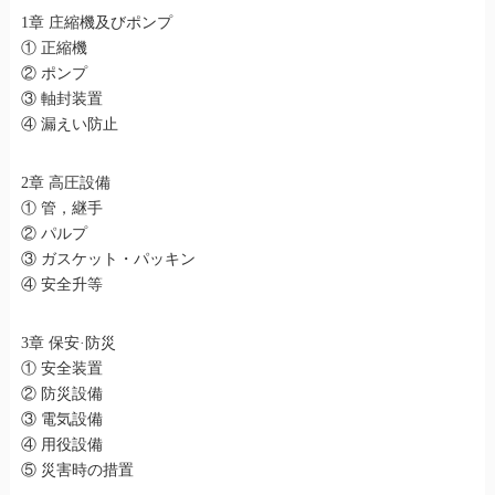
1章 庄縮機及びポンプ
① 正縮機
② ポンプ
③ 軸封装置
④ 漏えい防止
2章 高圧設備
① 管，継手
② パルプ
③ ガスケット・パッキン
④ 安全升等
3章 保安·防災
① 安全装置
② 防災設備
③ 電気設備
④ 用役設備
⑤ 災害時の措置