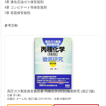
3章 液化石油ガス保安規則
4章 コンビナート等保安規則
5章 容器保安規則
参考文献
高圧ガス製造保安責任者 丙種化学(特別)徹底研究 (改訂2版)
辻森 淳 (著)
出版社: オーム社; 改訂2版 (2013/8/20)、出典:出版社HP