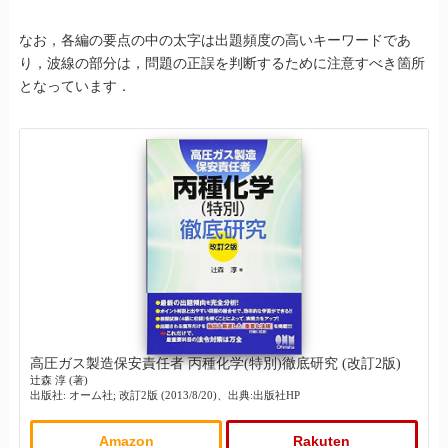
なお，各編の要点の中の太字は出題頻度の高いキーワードであ
り，波線の部分は，問題の正誤を判断するために注意すべき箇所
となっています．
高圧ガス製造保安責任者 丙種化学(特別)徹底研究 (改訂2版)
辻森 淳 (著)
出版社: オーム社; 改訂2版 (2013/8/20)、出典:出版社HP
Amazon
Rakuten