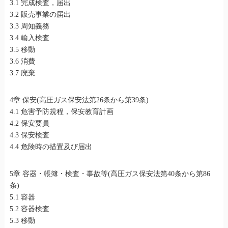
3.1 完成検査，届出
3.2 販売事業の届出
3.3 周知義務
3.4 輸入検査
3.5 移動
3.6 消費
3.7 廃棄
4章 保安(高圧ガス保安法第26条から第39条)
4.1 危害予防規程，保安教育計画
4.2 保安要員
4.3 保安検査
4.4 危険時の措置及び届出
5章 容器・帳簿・検査・事故等(高圧ガス保安法第40条から第86
条)
5.1 容器
5.2 容器検査
5.3 移動