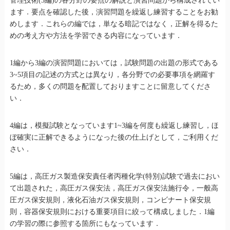
管理技術(3編)の各分野の要点の解説と演習問題から構成されてい
ます．要点を確認した後，演習問題を繰返し練習することをお勧
めします．これらの編では，単なる暗記ではなく，正解を得るた
めの考え方や方法を学習できる内容になっています．
1編から3編の演習問題においては，試験問題の出題の形式である
3~5項目の記述の方式とは異なり，各分野での必要事項を網羅す
るため，多くの問題を配置しておりますことに留意してくださ
い．
4編は，模擬試験となっています1~3編を何度も繰返し練習し，ほ
ぼ確実に正解できるようになった後の仕上げとして，ご利用くだ
さい．
5編は，高圧ガス製造保安責任者丙種化学(特別)試験で過去におい
て出題された，高圧ガス保安法，高圧ガス保安法施行令，一般高
圧ガス保安規則，液化石油ガス保安規則，コンビナート保安規
則，容器保安規則における重要項目に絞って構成しました．1編
の学習の際に参照する箇所にもなっています．