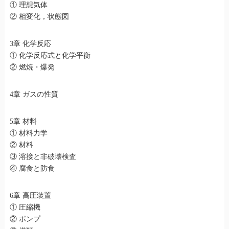
① 理想気体
② 相変化，状態図
3章 化学反応
① 化学反応式と化学平衡
② 燃焼・爆発
4章 ガスの性質
5章 材料
① 材料力学
② 材料
③ 溶接と非破壊検査
④ 腐食と防食
6章 高圧装置
① 圧縮機
② ポンプ