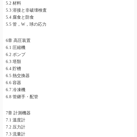
5.2 材料
5.3 溶接と非破壊検査
5.4 腐食と防食
5.5 管，W，球の応力
6章 高圧装置
6.1 圧縮機
6.2 ポンプ
6.3 塔類
6.4 貯槽
6.5 熱交換器
6.6 容器
6.7 冷凍機
6.8 管継手・配管
7章 計測機器
7.1 溫度計
7.2 压力計
7.3 流量計