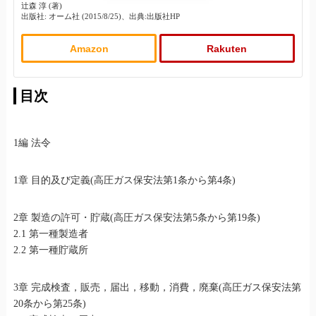
辻森 淳 (著)
出版社: オーム社 (2015/8/25)、出典:出版社HP
Amazon
Rakuten
目次
1編 法令
1章 目的及び定義(高圧ガス保安法第1条から第4条)
2章 製造の許可・貯蔵(高圧ガス保安法第5条から第19条)
2.1 第一種製造者
2.2 第一種貯蔵所
3章 完成検査，販売，届出，移動，消費，廃棄(高圧ガス保安法第
20条から第25条)