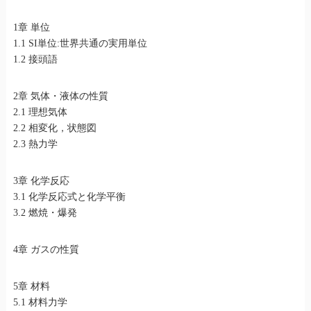
1章 単位
1.1 SI単位:世界共通の実用単位
1.2 接頭語
2章 気体・液体の性質
2.1 理想気体
2.2 相変化，状態図
2.3 熱力学
3章 化学反応
3.1 化学反応式と化学平衡
3.2 燃焼・爆発
4章 ガスの性質
5章 材料
5.1 材料力学