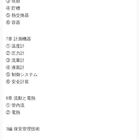
③ 塔類
④ 貯槽
⑤ 熱交換器
⑥ 容器
7章 計測機器
① 温度計
② 圧力計
③ 流量計
④ 液面計
⑤ 制御システム
⑥ 安全計装
8章 流動と電熱
① 管内流
② 電熱
3編 保安管理技術