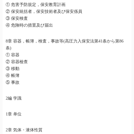
① 危害予防規定，保安教育計画
② 保安統括者，保安技術者及び保安係員
③ 保安検査
④ 危険時の措置及び届出
8章 容器，帳簿，検査，事故等(高圧力入保安法第41条から第86
条)
① 容器
② 容器檢查
③ 移動
④ 帳簿
⑤ 事故
2編 学識
1章 单位
2章 気体・液体性質