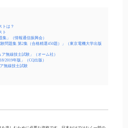
ストは？
スト
問題集」（情報通信振興会）
験問題集 第2集（合格精選450題）」（東京電機大学出版
チュア無線技士試験」（オーム社）
18/2019年版」（CQ出版）
ュア無線技士試験
線を楽しむために必要な資格です。日本だけではなく一部の