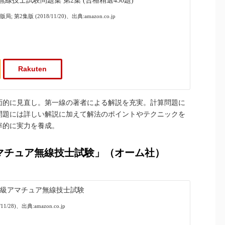
線技士試験問題集 第2集 (合格精選450題)
第2集版 (2018/11/20)、出典:amazon.co.jp
Rakuten
面的に見直し。第一線の著者による解説を充実。計算問題に
問題には詳しい解説に加えて解法のポイントやテクニックを
率的に実力を養成。
アマチュア無線技士試験」（オーム社）
一級アマチュア無線技士試験
1/28)、出典:amazon.co.jp