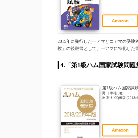
Amazon
2015年に発行した一アマとニアマの受
験」の後継書として、一アマに特化した
4.「第1級ハム国家試験問題集 
第1級ハム国家試験問
野口 幸雄 (著)
出版社: CQ出版 (2018/4/
Amazon