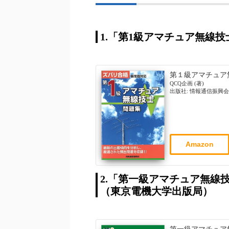
1.「第1級アマチュア無線
第１級アマチュア
QCQ企画 (著)
出版社: 情報通信振興会; 第4
Amazon
2.「第一級アマチュア無線技
（東京電機大学出版局）