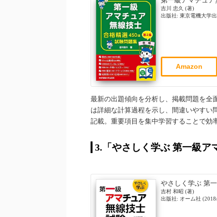
第一級アマチュア無
吉川 忠久 (著)
出版社: 東京電機大学出版局; 
Amazon
最新の出題傾向を分析し、掲載問題を全
は詳細な計算過程を示し、間違いやすい
記載。重要項目を集中学習することで効
3.「やさしく学ぶ 第一級
やさしく学ぶ 第
吉村 和昭 (著)
出版社: オーム社 (2018/1