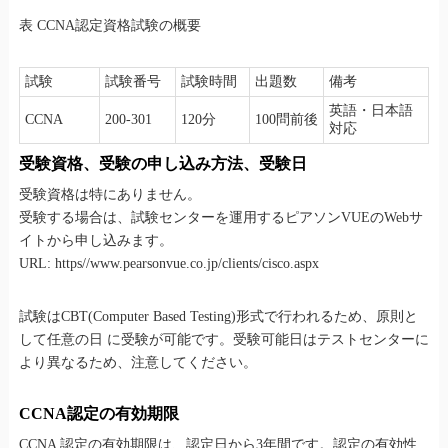
表 CCNA認定資格試験の概要
試験
試験番号
試験時間
出題数
備考
英語・日本語
CCNA
200-301
120分
100問前後
対応
受験資格、受験の申し込み方法、受験日
受験資格は特にありません。
受験する場合は、試験センターを運用するピアソンVUEのWebサ
イトから申し込みます。
URL: https//www.pearsonvue.co.jp/clients/cisco.aspx
試験はCBT(Computer Based Testing)形式で行われるため、原則と
して任意の日 に受験が可能です。受験可能日はテストセンターに
より異なるため、注意してください。
CCNA認定の有効期限
CCNA 認定の有効期限は、認定日から3年間です。認定の有効性