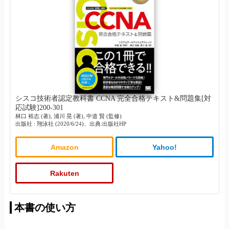
シスコ技術者認定教科書 CCNA 完全合格テキスト&問題集[対
応試験]200-301
林口 裕志 (著), 浦川 晃 (著), 中道 賢 (監修)
出版社 : 翔泳社 (2020/6/24)、出典:出版社HP
Amazon
Yahoo!
Rakuten
本書の使い方