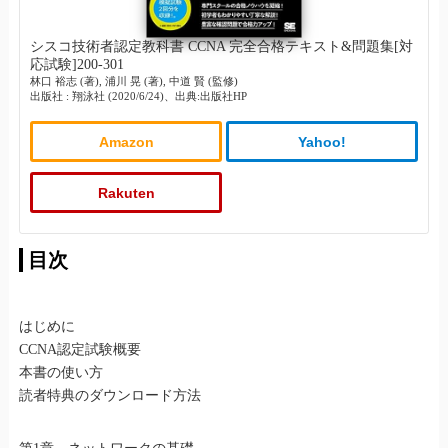
シスコ技術者認定教科書 CCNA 完全合格テキスト&問題集[対
応試験]200-301
林口 裕志 (著), 浦川 晃 (著), 中道 賢 (監修)
出版社 : 翔泳社 (2020/6/24)、出典:出版社HP
Amazon
Yahoo!
Rakuten
目次
はじめに
CCNA認定試験概要
本書の使い方
読者特典のダウンロード方法