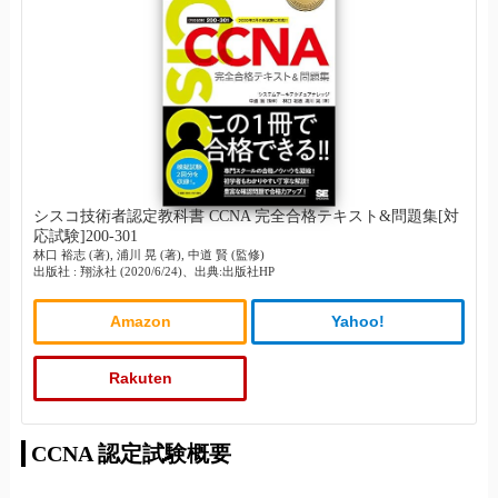
シスコ技術者認定教科書 CCNA 完全合格テキスト&問題集[対
応試験]200-301
林口 裕志 (著), 浦川 晃 (著), 中道 賢 (監修)
出版社 : 翔泳社 (2020/6/24)、出典:出版社HP
Amazon
Yahoo!
Rakuten
CCNA 認定試験概要