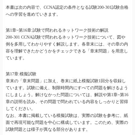
本書は次の内容で、CCNA認定の条件となる試験200-301試験合格
への学習を進めていきます。
第1章~第16章:試験で問われるネットワーク技術の解説
200-301 CCNA試験で問われるネットワーク技術について、図や
例を多用してわかりやすく解説します。各章末には、その章の内
容を理解できたかどうかをチェックできる「章末問題」を用意し
ています。
第17章:模擬試験
章末の「章末問題」に加え、巻末に紙上模擬試験1回分を収録し
ています。試験に備え、制限時間内にすべての問題を解けるよう
にしましょう。解けなかった問題については、解説や第1章~第16
章の説明を読み、その問題で問われている内容をしっかりと習得
してください。
なお、本書に掲載している模擬試験は、実際の試験を参考に、紙
面で再現可能な問題を中心に構成しています。このため、実際の
試験問題とは様子が異なる部分があります。