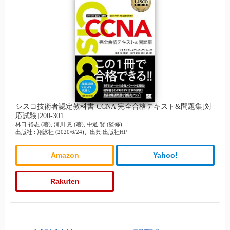
シスコ技術者認定教科書 CCNA 完全合格テキスト&問題集[対
応試験]200-301
林口 裕志 (著), 浦川 晃 (著), 中道 賢 (監修)
出版社 : 翔泳社 (2020/6/24)、出典:出版社HP
Amazon
Yahoo!
Rakuten