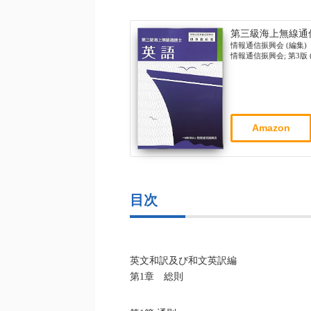
第三級海上無線通信
情報通信振興会 (編集)
情報通信振興会; 第3版 (2
Amazon
目次
英文和訳及び和文英訳編
第1章 総則