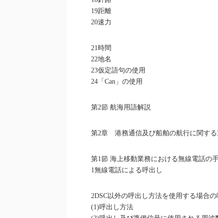
19距離
20速力
21時間
22地名
23仮定語句の使用
24「Can」の使用
第2節 航海用語解説
第2章 港務通信及び船舶の航行に関する
第1節 海上移動業務における無線電話の
1無線電話による呼出し
2DSC以外の呼出し方法を使用する場合
(1)呼出し方法