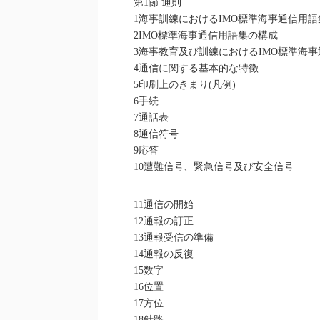
第1節 通則
1海事訓練におけるIMO標準海事通信用
2IMO標準海事通信用語集の構成
3海事教育及び訓練におけるIMO標準海
4通信に関する基本的な特徴
5印刷上のきまり(凡例)
6手続
7通話表
8通信符号
9応答
10遭難信号、緊急信号及び安全信号
11通信の開始
12通報の訂正
13通報受信の準備
14通報の反復
15数字
16位置
17方位
18針路