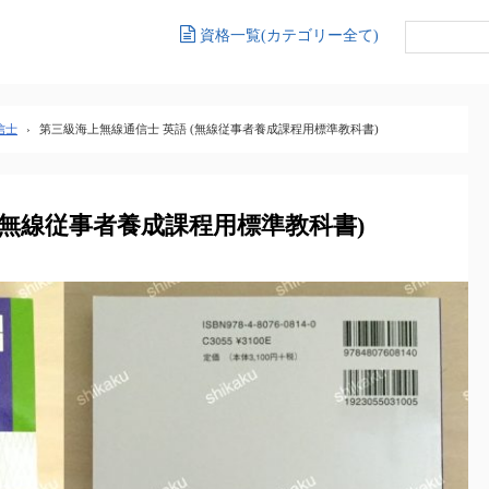
資格一覧(カテゴリー全て)
信士
›
第三級海上無線通信士 英語 (無線従事者養成課程用標準教科書)
(無線従事者養成課程用標準教科書)