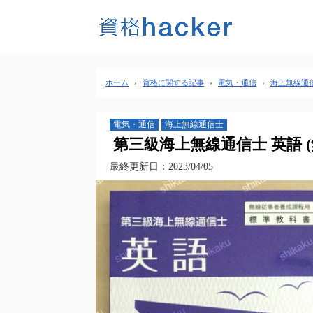
ホーム
›
資格に関する記事
›
電気・通信
›
海上無線通
電気・通信
海上無線通信士
第三級海上無線通信士 英語 
最終更新日：2023/04/05