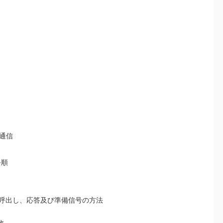
通信
手順
の呼出し、応答及び準備信号の方法