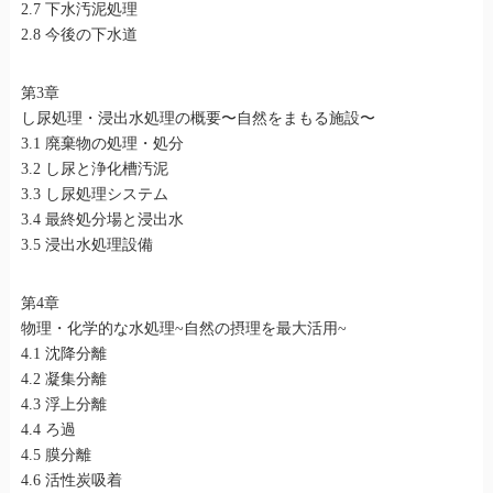
2.7 下水汚泥処理
2.8 今後の下水道
第3章
し尿処理・浸出水処理の概要〜自然をまもる施設〜
3.1 廃棄物の処理・処分
3.2 し尿と浄化槽汚泥
3.3 し尿処理システム
3.4 最終処分場と浸出水
3.5 浸出水処理設備
第4章
物理・化学的な水処理~自然の摂理を最大活用~
4.1 沈降分離
4.2 凝集分離
4.3 浮上分離
4.4 ろ過
4.5 膜分離
4.6 活性炭吸着