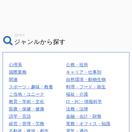
genre
ジャンルから探す
心理系
公務・役所
国際業務
キャリア・仕事別
関連
自然環境・動物生物
スポーツ・趣味・教養
料理・フード・衛生
ご当地・ユニーク
福祉・介護
教育・学術・文化
IT・PC・情報科学
医療・保健・健康
法務・法律
語学・言語
金融・会計・財務
経営・管理・労務
実務・オフィス・知識
不動産・建築・都市
電気・通信