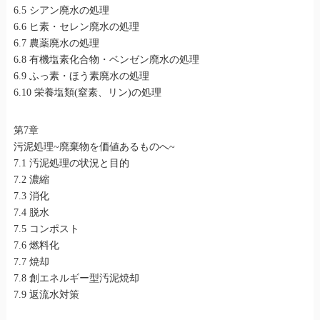
6.5 シアン廃水の処理
6.6 ヒ素・セレン廃水の処理
6.7 農薬廃水の処理
6.8 有機塩素化合物・ベンゼン廃水の処理
6.9 ふっ素・ほう素廃水の処理
6.10 栄養塩類(窒素、リン)の処理
第7章
污泥処理~廃棄物を価値あるものへ~
7.1 汚泥処理の状況と目的
7.2 濃縮
7.3 消化
7.4 脱水
7.5 コンポスト
7.6 燃料化
7.7 焼却
7.8 創エネルギー型汚泥焼却
7.9 返流水対策