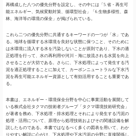
再構成した八つの優先分野を設定し、その中には「5.省・再生可
能エネルギー、気候変動対策、循環型社会」「6.生物多様性、森
林、海洋等の環境の保全」が掲げられている。
これら二つの優先分野に共通するキーワードの一つが「水」であ
る。地球を循環する水環境を良好な状態に保つこと、そのために
は水環境に流入する水を汚染しないことが原則であり、下水の適
正処理を行って、水の再利用や河川・海に放流される水質を向上
させることが大切である。さらに、下水処理によって発生する汚
泥を適正処理することに加えて、カーボンニュートラルな下水汚
泥を再生可能エネルギー資源として有効活用することも重要であ
る。
本書は、エネルギー・環境保全分野を中心に事業活動を展開して
いる株式会社タクマの技術者グループ「タクマ環境技術研究会」
が著者を務め、下水処理・排水処理とそれにより発生する汚泥の
処理・活用について、原理から処理技術およびその関連設備を解
説したものである。本書ではなるべく多くの図表を用いて、わか
りやすい解説に心がけ、下水処理や下水汚泥の分野に直接関係し