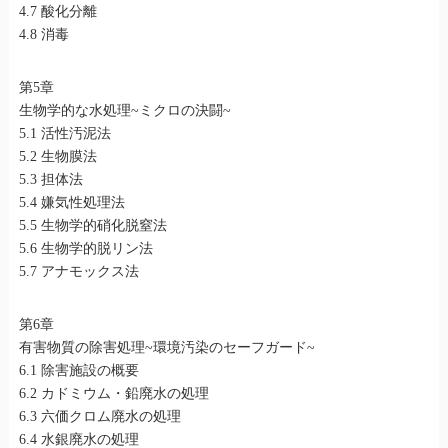
4.7 酸化分離
4.8 消毒
第5章
生物学的な水処理~ミクロの決闘~
5.1 活性汚泥法
5.2 生物膜法
5.3 担体法
5.4 嫌気性処理法
5.5 生物学的硝化脱窒法
5.6 生物学的脱リン法
5.7 アナモックス法
第6章
有害物質の除害処理~環境汚染のセーフガード~
6.1 除害施設の概要
6.2 カドミウム・鉛廃水の処理
6.3 六価クロム廃水の処理
6.4 水銀廃水の処理