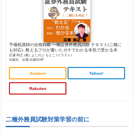
予備校講師の合格戦略 一種証券外務員試験 テキスト(二種に
も対応): 教えるプロが書いたガチでわかる本気で受かる本
広瀬 和之 (著), よしのぶ もとこ (イラスト)
出版社、出典:出版社HP
Amazon
Yahoo!
Rakuten
二種外務員試験対策学習の前に