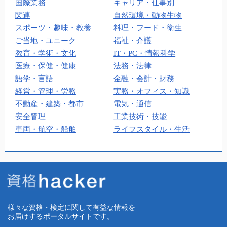
国際業務
キャリア・仕事別
関連
自然環境・動物生物
スポーツ・趣味・教養
料理・フード・衛生
ご当地・ユニーク
福祉・介護
教育・学術・文化
IT・PC・情報科学
医療・保健・健康
法務・法律
語学・言語
金融・会計・財務
経営・管理・労務
実務・オフィス・知識
不動産・建築・都市
電気・通信
安全管理
工業技術・技能
車両・航空・船舶
ライフスタイル・生活
様々な資格・検定に関して有益な情報を
お届けするポータルサイトです。