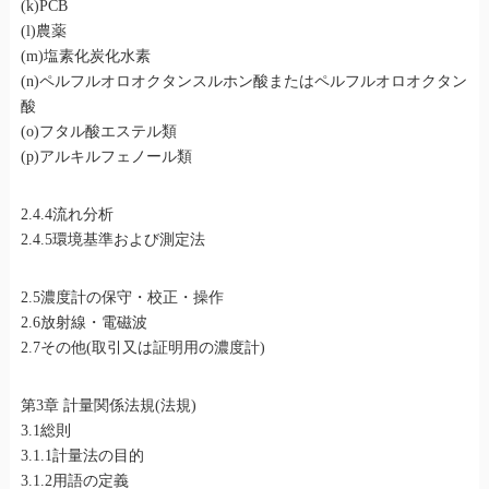
(k)PCB
(l)農薬
(m)塩素化炭化水素
(n)ペルフルオロオクタンスルホン酸またはペルフルオロオクタン
酸
(o)フタル酸エステル類
(p)アルキルフェノール類
2.4.4流れ分析
2.4.5環境基準および測定法
2.5濃度計の保守・校正・操作
2.6放射線・電磁波
2.7その他(取引又は証明用の濃度計)
第3章 計量関係法規(法規)
3.1総則
3.1.1計量法の目的
3.1.2用語の定義