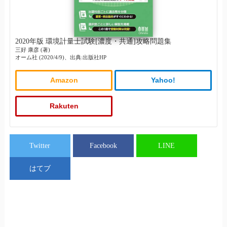
2020年版 環境計量士試験[濃度・共通]攻略問題集
三好 康彦 (著)
オーム社 (2020/4/9)、出典:出版社HP
Amazon
Yahoo!
Rakuten
Twitter
Facebook
LINE
はてブ