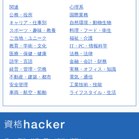
関連
心理系
公務・役所
国際業務
キャリア・仕事別
自然環境・動物生物
スポーツ・趣味・教養
料理・フード・衛生
ご当地・ユニーク
福祉・介護
教育・学術・文化
IT・PC・情報科学
医療・保健・健康
法務・法律
語学・言語
金融・会計・財務
経営・管理・労務
実務・オフィス・知識
不動産・建築・都市
電気・通信
安全管理
工業技術・技能
車両・航空・船舶
ライフスタイル・生活