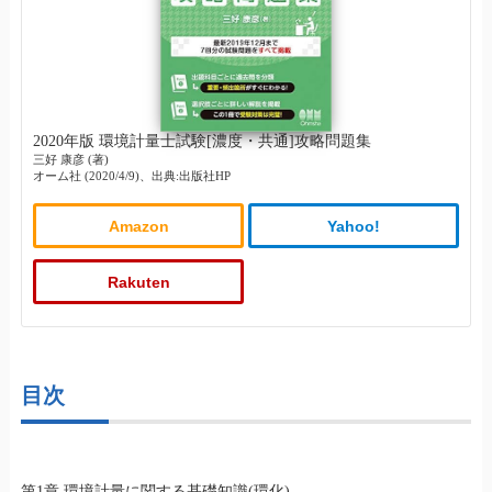
2020年版 環境計量士試験[濃度・共通]攻略問題集
三好 康彦 (著)
オーム社 (2020/4/9)、出典:出版社HP
Amazon
Yahoo!
Rakuten
目次
第1章 環境計量に関する基礎知識(環化)