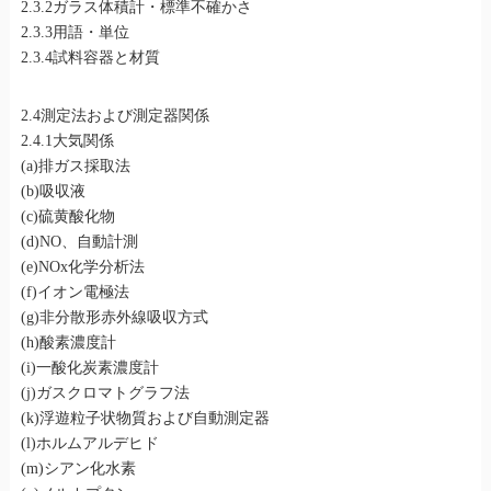
2.3.2ガラス体積計・標準不確かさ
2.3.3用語・単位
2.3.4試料容器と材質
2.4測定法および測定器関係
2.4.1大気関係
(a)排ガス採取法
(b)吸収液
(c)硫黄酸化物
(d)NO、自動計測
(e)NOx化学分析法
(f)イオン電極法
(g)非分散形赤外線吸収方式
(h)酸素濃度計
(i)一酸化炭素濃度計
(j)ガスクロマトグラフ法
(k)浮遊粒子状物質および自動測定器
(l)ホルムアルデヒド
(m)シアン化水素