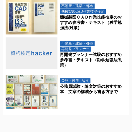
不動産・建築・都市
機械製図CAD作業技能検定
機械製図ＣＡＤ作業技能検定のお
すすめ参考書・テキスト（独学勉
強法/対策）
不動産・建築・都市
再開発プランナー
再開発プランナー試験のおすすめ
参考書・テキスト（独学勉強法/対
策）
公務・役所
論文
公務員試験・論文対策のおすすめ
本 – 文章の構成から書き方まで