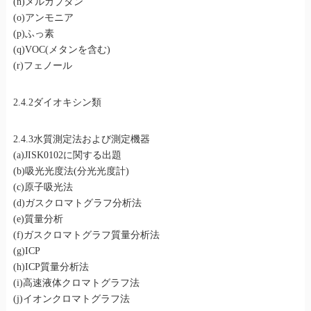
(n)メルカプタン
(o)アンモニア
(p)ふっ素
(q)VOC(メタンを含む)
(r)フェノール
2.4.2ダイオキシン類
2.4.3水質測定法および測定機器
(a)JISK0102に関する出題
(b)吸光光度法(分光光度計)
(c)原子吸光法
(d)ガスクロマトグラフ分析法
(e)質量分析
(f)ガスクロマトグラフ質量分析法
(g)ICP
(h)ICP質量分析法
(i)高速液体クロマトグラフ法
(j)イオンクロマトグラフ法