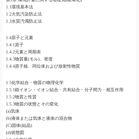
1.1環境基本法
1.2大気汚染防止法
1.3水質汚濁防止法
1.4原子と元素
1.4.1原子
1.4.2元素と周期表
1.4.3物質量(モル)、密度
1.4.4原子核、同位体および放射性物質
1.5化学結合・物質の物理化学
1.5.1錯イオン・イオン結合・共有結合・分子間力・相互作用
1.5.2物質と性質
1.5.3物質の状態とその変化
(a)気体
(b)液体または気体と液体の混合物
(C)固体(結晶)
(d)状態図