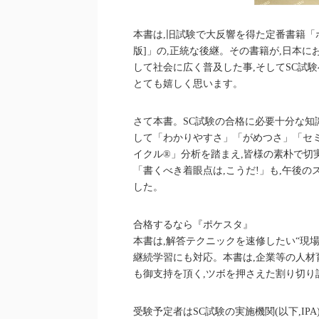
本書は,旧試験で大反響を得た定番書籍「
版]」の,正統な後継。その書籍が,日本
して社会に広く普及した事,そしてSC試
とても嬉しく思います。
さて本書。SC試験の合格に必要十分な
して「わかりやすさ」「がめつさ」「セ
イクル®」分析を踏まえ,皆様の素朴で切
「書くべき着眼点は,こうだ!」も,午後
した。
合格するなら『ポケスタ』
本書は,解答テクニックを速修したい“現場
継続学習にも対応。本書は,企業等の人材
も御支持を頂く,ツボを押さえた割り切り
受験予定者はSC試験の実施機関(以下,I