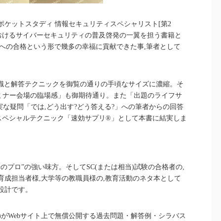
ポケットスタディ 情報セキュリティスペシャリスト[第2
におけるサイバーセキュリティの普及啓発の一翼を担う書籍と
験への合格という形で幾多の幸福に貢献できた事,筆者として
知識と解答テクニックを御覧の通りの手頃なサイズに濃縮。そ
ミナー会場の臨場感」も御期待通り。また「出題のライフサ
実な疑問「では,どう出す?どう答える?」への筆者からの回答
のスペシャルテクニック「速効サプリ®」として本書に結実しま
のプロ”の強い味方。そしてSC(または相当)試験の合格者の,
育成担当者様,大学等の教職員様の,教育活動のネタ本として
設計です。
PA)がWebサイト上で無償公開する過去問題・解答例・シラバス