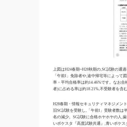
上図はH24春期~H28秋期の,SC試験の
「午前I」免除者や,途中帰宅等によって
率・平均合格率は約14.46%です。なお
者)に占める率は約18.21%,不受験者を含
H28春期・情報セキュリティマネジメント
旧SC試験を受験し,「午前I」受験者数は半
名の減少。SG試験に合格ホヤホヤの人,歯
いボケスタ『高度試験共通』,青いポケス