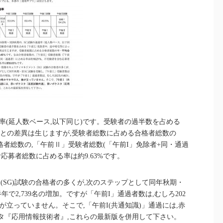
通過率(延人数ベース,以下同じ)です。受験者の過半数を占める
図との差異は生じますが,受験者総数に占める合格者総数の
合格者総数の,「午前Ⅱ」受験者総数(「午前I」免除者+同・通過
む応募者総数に占める率は約9.63%です。
(SG)試験の合格者の多くが,次のステップとして同年秋期・
年で2,739名の増加。ですが「午前I」通過者数は,むしろ202
が立っていません。そこで,「午前I(共通知識)」通過には,赤
タ『応用情報技術者』,これらの最新版を併用して下さい。