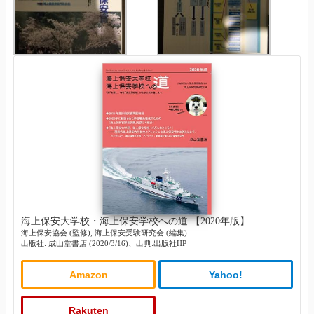
海上保安大学校・海上保安学校への道 【2020年版】
海上保安協会 (監修), 海上保安受験研究会 (編集)
出版社: 成山堂書店 (2020/3/16)、出典:出版社HP
Amazon
Yahoo!
Rakuten