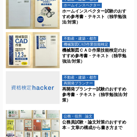
ホームインスペクター
ホームインスペクター試験のおす
すめ参考書・テキスト（独学勉強
法/対策）
不動産・建築・都市
機械製図CAD作業技能検定
機械製図ＣＡＤ作業技能検定のお
すすめ参考書・テキスト（独学勉
強法/対策）
不動産・建築・都市
再開発プランナー
再開発プランナー試験のおすすめ
参考書・テキスト（独学勉強法/対
策）
公務・役所
論文
公務員試験・論文対策のおすすめ
本 – 文章の構成から書き方まで