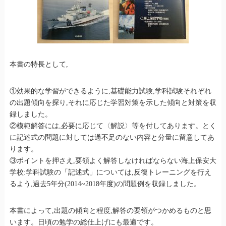
本書の特長として,
①効果的な学習ができるように,基礎能力試験,学科試験それぞれ
の出題傾向を探り,それに応じた学習対策を示した傾向と対策を収
録しました。
②模範解答には,必要に応じて〈解説〉等を付してあります。とく
に記述式の問題に対しては過不足のない内容と分量に留意してあ
ります。
③ポイントを押さえ,要領よく解答しなければならない海上保安大
学校:学科試験の「記述式」については,反復トレーニングを行え
るよう,過去5年分(2014~2018年度)の問題例を収録しました。
本書によって,出題の傾向と程度,解答の要領がつかめるものと思
います。日頃の勉学の総仕上げにも最適です。