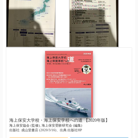
海上保安大学校・海上保安学校への道 【2020年版】
海上保安協会 (監修), 海上保安受験研究会 (編集)
出版社: 成山堂書店 (2020/3/16)、出典:出版社HP