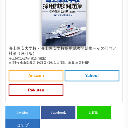
海上保安大学校・海上保安学校採用試験問題集ーその傾向と
対策（改訂版）
海上保安入試研究会 (編集)
出版社: 成山堂書店; 改訂版 (2019/11/25)、出典:出版社HP
Amazon
Yahoo!
Rakuten
Twitter
Facebook
LINE
はてブ