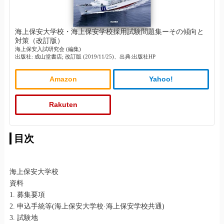
海上保安大学校・海上保安学校採用試験問題集ーその傾向と
対策（改訂版）
海上保安入試研究会 (編集)
出版社: 成山堂書店; 改訂版 (2019/11/25)、出典:出版社HP
Amazon
Yahoo!
Rakuten
目次
海上保安大学校
資料
1. 募集要項
2. 申込手統等(海上保安大学校·海上保安学校共通)
3. 試験地