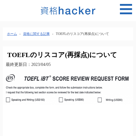
MEN
ホーム
›
資格に関する記事
›
TOEFLのリスコア(再採点)について
TOEFLのリスコア(再採点)について
最終更新日：2023/04/05