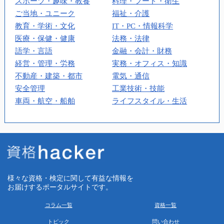
スポーツ・趣味・教養
料理・フード・衛生
ご当地・ユニーク
福祉・介護
教育・学術・文化
IT・PC・情報科学
医療・保健・健康
法務・法律
語学・言語
金融・会計・財務
経営・管理・労務
実務・オフィス・知識
不動産・建築・都市
電気・通信
安全管理
工業技術・技能
車両・航空・船舶
ライフスタイル・生活
様々な資格・検定に関して有益な情報を
お届けするポータルサイトです。
コラム一覧
資格一覧
トピック
問い合わせ