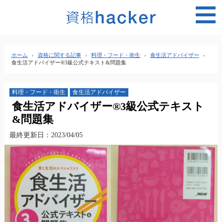
MEN
ホーム
›
資格に関する記事
›
料理・フード・衛生
›
食生活アドバイザー
›
食生活アドバイザー®3級公式テキスト&問題集
料理・フード・衛生
食生活アドバイザー
食生活アドバイザー®3級公式テキスト
&問題集
最終更新日：2023/04/05