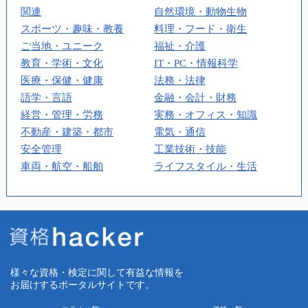
関連
自然環境・動物生物
スポーツ・趣味・教養
料理・フード・衛生
ご当地・ユニーク
福祉・介護
教育・学術・文化
IT・PC・情報科学
医療・保健・健康
法務・法律
語学・言語
金融・会計・財務
経営・管理・労務
実務・オフィス・知識
不動産・建築・都市
電気・通信
安全管理
工業技術・技能
車両・航空・船舶
ライフスタイル・生活
様々な資格・検定に関して有益な情報を
お届けするポータルサイトです。