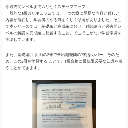
③過去問レベルまでムリなくステップアップ
一般的な1級カリキュラムでは、一つの章に平易な内容と難しい
内容が混在し、学習者のやる気をくじく傾向がありました。そこ
で本シリーズでは、基礎編と完成編に分け、難関論点と過去問レ
ベルの解説を完成編に配置すること、でこぼこがない学習環境を
実現しています。
また、基礎編(Ⅰ)(Ⅱ)の2冊で全出題範囲の7割をカバー。そのた
め、この2冊を学習する ことで、1級合格に最低限必要な知識を養
うことができます。