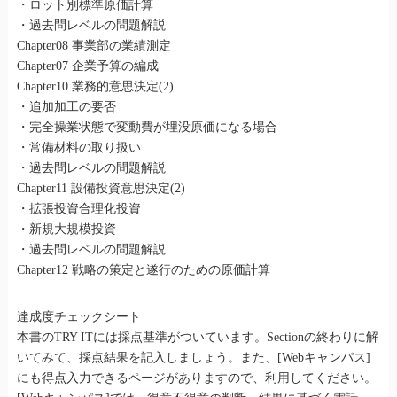
・ロット別標準原価計算
・過去問レベルの問題解説
Chapter08 事業部の業績測定
Chapter07 企業予算の編成
Chapter10 業務的意思決定(2)
・追加加工の要否
・完全操業状態で変動費が埋没原価になる場合
・常備材料の取り扱い
・過去問レベルの問題解説
Chapter11 設備投資意思決定(2)
・拡張投資合理化投資
・新規大規模投資
・過去問レベルの問題解説
Chapter12 戦略の策定と遂行のための原価計算
達成度チェックシート
本書のTRY ITには採点基準がついています。Sectionの終わりに解
いてみて、採点結果を記入しましょう。また、[Webキャンパス]
にも得点入力できるページがありますので、利用してください。