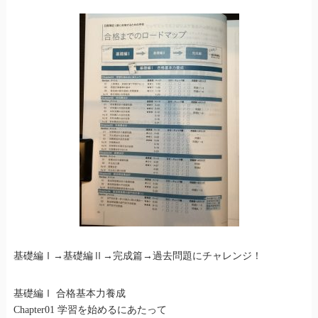
基礎編Ⅰ→基礎編Ⅱ→完成篇→過去問題にチャレンジ！
基礎編Ⅰ 合格基本力養成
Chapter01 学習を始めるにあたって