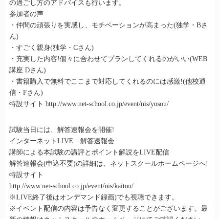
の過ごし方のアドバイスも行います。
参加者の声
・仲間の頑張りを実感し、モチベーションが高まった(独学・Bさ
ん)
・すごく親身(独学・Cさん)
・充実した内容!個々に合わせてプランしてくれるのがいい(WEB
講座 Dさん)
・書籍購入で無料でここまで対応してくれるのには感激!(他校通
信・Fさん)
特設サイト http://www.net-school.co.jp/event/nis/yosou/
試験当日には、解答速報会を開催!
インターネットLIVE 解答速報会
講師による本試験の講評とポイント解説をLIVE配信
解答速報会(申込不要)の詳細は、ネットスクールホームページへ!
特設サイト
http://www.net-school.co.jp/event/nis/kaitou/
※LIVE終了後はオンデマンド録画)でも視聴できます。
※イベント配信の内容は予告なく変更することがございます。最