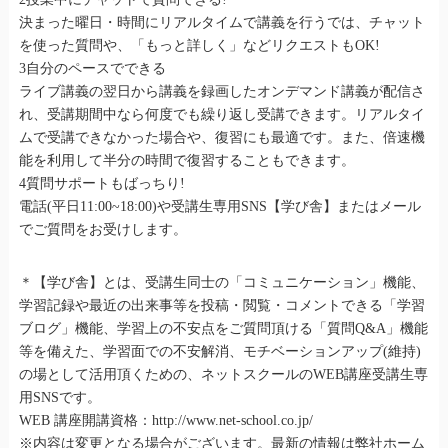
決まった曜日・時間にリアルタイムで講義を行うでは、チャット
を使った質問や、「もっと詳しく」などリクエストもOK!
3自分のペースでできる
ライブ講義の翌日から講義を録画したオンデマンド講義が配信さ
れ、受講期間中なら何度でも繰り返し受講できます。リアルタイ
ムで受講できなかった場合や、復習にも最適です。また、倍速機
能を利用して半分の時間で復習することもできます。
4質問サポートもばっちり!
電話(平日11:00~18:00)や受講生専用SNS【学び舎】またはメール
でご質問をお受けします。
＊【学び舎】とは、受講生同士の「コミュニケーション」機能、
学習記録や最近の出来事等を投稿・閲覧・コメントできる「学習
ブログ」機能、学習上の不安点をご質問頂ける「質問Q&A」機能
等を備えた、学習面での不安解消、モチベーションアップ(維持)
の場として活用頂くための、ネットスクールのWEB講座受講生専
用SNSです。
WEB 講座開講資格：http://www.net-school.co.jp/
※内容は変更となる場合がございます。最新の情報は弊社ホーム