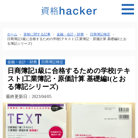
MEN
ホーム
›
資格に関する記事
›
金融・会計・財務
›
日商簿記検定
›
日商簿記1級に合格するための学校[テキスト]工業簿記・原価計算 基礎編I(とお
る簿記シリーズ)
金融・会計・財務
日商簿記検定
日商簿記1級に合格するための学校[テキ
スト]工業簿記・原価計算 基礎編I(とお
る簿記シリーズ)
最終更新日：2023/04/05