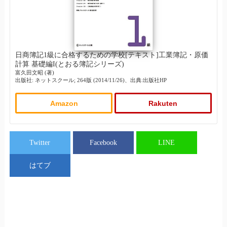
日商簿記1級に合格するための学校[テキスト]工業簿記・原価
計算 基礎編I(とおる簿記シリーズ)
富久田文昭 (著)
出版社: ネットスクール; 264版 (2014/11/26)、出典:出版社HP
Amazon
Rakuten
Twitter
Facebook
LINE
はてブ