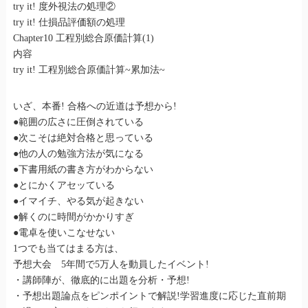
try it! 度外視法の処理②
try it! 仕損品評価額の処理
Chapter10 工程別総合原価計算(1)
内容
try it! 工程別総合原価計算~累加法~
いざ、本番! 合格への近道は予想から!
●範囲の広さに圧倒されている
●次こそは絶対合格と思っている
●他の人の勉強方法が気になる
●下書用紙の書き方がわからない
●とにかくアセッている
●イマイチ、やる気が起きない
●解くのに時間がかかりすぎ
●電卓を使いこなせない
1つでも当てはまる方は、
予想大会 5年間で5万人を動員したイベント!
・講師陣が、徹底的に出題を分析・予想!
・予想出題論点をピンポイントで解説!学習進度に応じた直前期