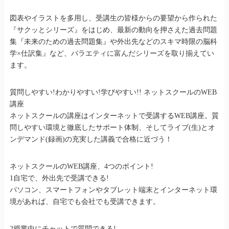
図表やイラストを多用し、受講生の皆様からの要望から作られた
『サクッとシリーズ』をはじめ、最新の動向を押さえた過去問題
集『未来のための過去問題集』や外出先などのスキマ時限の脳科
学×仕訳集』など、バラエティに富んだシリーズを取り揃えてい
ます。
質問しやすい!わかりやすい!学びやすい!! ネットスクールのWEB
講座
ネットスクールの講座はインターネットで受講するWEB講座。質
問しやすい環境と徹底したサポート体制、そしてライブ(生)とオ
ンデマンド(録画)の充実した講義で合格に近づう！
ネットスクールのWEB講座、4つのポイント!
1自宅で、外出先で受講できる!
パソコン、スマートフォンやタブレット端末とインターネット環
境があれば、自宅でも会社でも受講できます。
2授業中にチャットで質問できる!