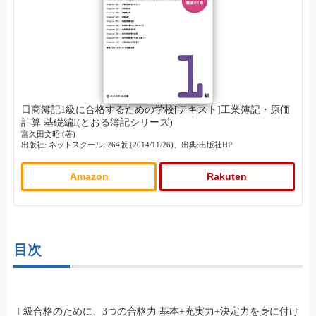
日商簿記1級に合格するための学校[テキスト]工業簿記・原価
計算 基礎編I(とおる簿記シリーズ)
富久田文昭 (著)
出版社: ネットスクール; 264版 (2014/11/26)、出典:出版社HP
Amazon
Rakuten
目次
Ⅰ級合格のために、3つの合格力 基本+充実力+決定力を身に付け