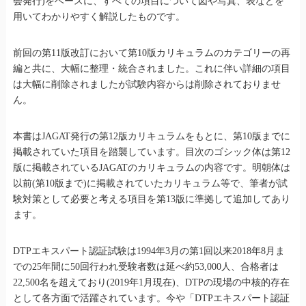
会発行)をベースに、すべての項目について図や写真、表などを
用いてわかりやすく解説したものです。
前回の第11版改訂において第10版カリキュラムのカテゴリーの再
編と共に、大幅に整理・統合されました。これに伴い詳細の項目
は大幅に削除されましたが試験内容からは削除されておりませ
ん。
本書はJAGAT発行の第12版カリキュラムをもとに、第10版までに
掲載されていた項目を踏襲しています。目次のゴシック体は第12
版に掲載されているJAGATのカリキュラムの内容です。明朝体は
以前(第10版まで)に掲載されていたカリキュラム等で、筆者が試
験対策として必要と考える項目を第13版に準拠して追加してあり
ます。
DTPエキスパート認証試験は1994年3月の第1回以来2018年8月ま
での25年間に50回行われ受験者数は延べ約53,000人、合格者は
22,500名を超えており(2019年1月現在)、DTPの現場の中核的存在
として各方面で活躍されています。今や「DTPエキスパート認証