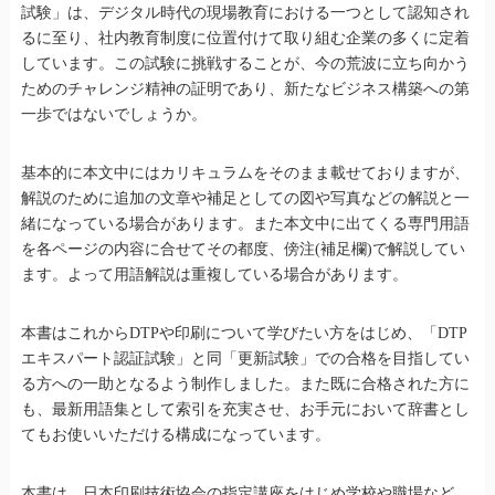
試験」は、デジタル時代の現場教育における一つとして認知され
るに至り、社内教育制度に位置付けて取り組む企業の多くに定着
しています。この試験に挑戦することが、今の荒波に立ち向かう
ためのチャレンジ精神の証明であり、新たなビジネス構築への第
一歩ではないでしょうか。
基本的に本文中にはカリキュラムをそのまま載せておりますが、
解説のために追加の文章や補足としての図や写真などの解説と一
緒になっている場合があります。また本文中に出てくる専門用語
を各ページの内容に合せてその都度、傍注(補足欄)で解説してい
ます。よって用語解説は重複している場合があります。
本書はこれからDTPや印刷について学びたい方をはじめ、「DTP
エキスパート認証試験」と同「更新試験」での合格を目指してい
る方への一助となるよう制作しました。また既に合格された方に
も、最新用語集として索引を充実させ、お手元において辞書とし
てもお使いいただける構成になっています。
本書は、日本印刷技術協会の指定講座をはじめ学校や職場など