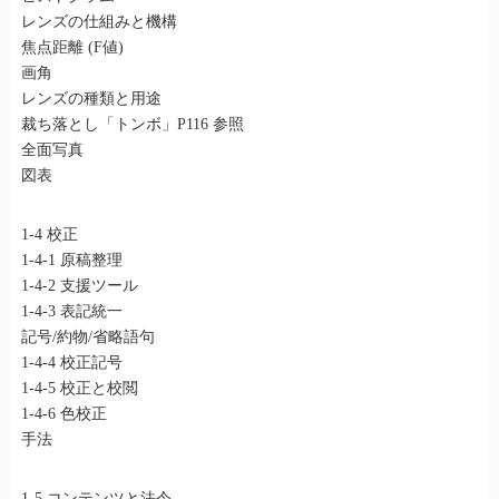
レンズの仕組みと機構
焦点距離 (F値)
画角
レンズの種類と用途
裁ち落とし「トンボ」P116 参照
全面写真
図表
1-4 校正
1-4-1 原稿整理
1-4-2 支援ツール
1-4-3 表記統一
記号/約物/省略語句
1-4-4 校正記号
1-4-5 校正と校閲
1-4-6 色校正
手法
1-5 コンテンツと法令