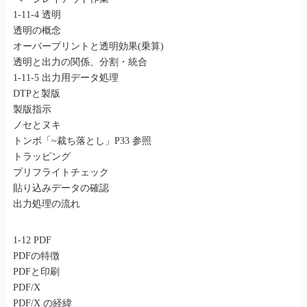
1-11-4 透明
透明の概念
オーバープリントと透明効果(乗算)
透明と出力の関係、分割・統合
1-11-5 出力用データ処理
DTPと製版
製版指示
ノセとヌキ
トンボ「~裁ち落とし」P33 参照
トラッピング
プリフライトチェック
貼り込みデータの確認
出力処理の流れ
1-12 PDF
PDFの特徴
PDFと印刷
PDF/X
PDF/X の経緯