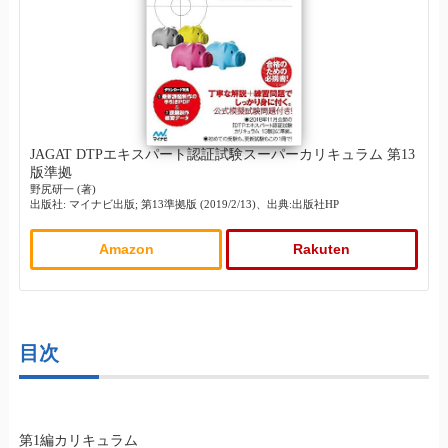
JAGAT DTPエキスパート認証試験スーパーカリキュラム 第13
版準拠
野尻研一 (著)
出版社: マイナビ出版; 第13準拠版 (2019/2/13)、出典:出版社HP
Amazon
Rakuten
目次
第1編カリキュラム