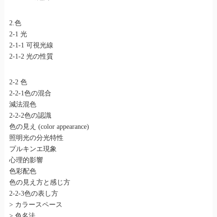
2.色
2-1 光
2-1-1 可視光線
2-1-2 光の性質
2-2 色
2-2-1色の混合
減法混色
2-2-2色の認識
色の見え (color appearance)
照明光の分光特性
プルキンエ現象
心理的影響
色彩配色
色の見え方と感じ方
2-2-3色の表し方
> カラースペース
> 色名法