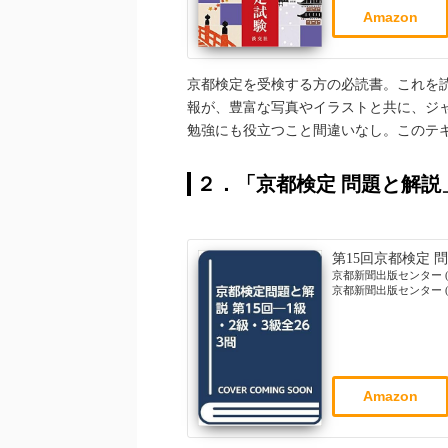
Amazon
京都検定を受検する方の必読書。これを
報が、豊富な写真やイラストと共に、ジ
勉強にも役立つこと間違いなし。このテ
２．「京都検定 問題と解
第15回京都検定 
京都新聞出版センター (
京都新聞出版センター (20
Amazon