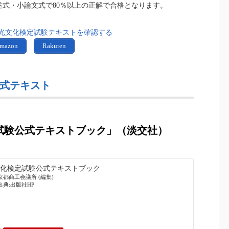
述式・小論文式で80％以上の正解で合格となります。
光文化検定試験テキストを確認する
mazon
Rakuten
式テキスト
試験公式テキストブック」（淡交社）
文化検定試験公式テキストブック
, 京都商工会議所 (編集)
出典:出版社HP