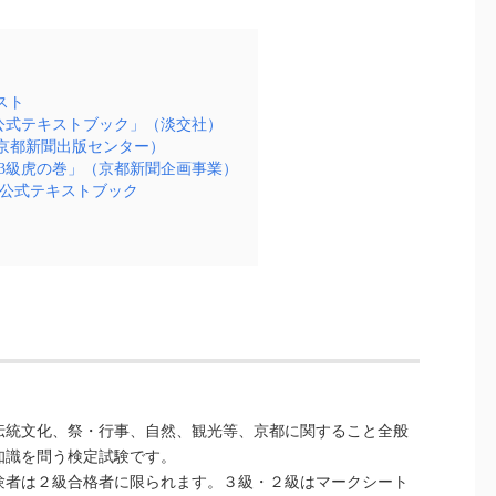
スト
公式テキストブック」（淡交社）
京都新聞出版センター）
3級虎の巻」（京都新聞企画事業）
験公式テキストブック
伝統文化、祭・行事、自然、観光等、京都に関すること全般
知識を問う検定試験です。
験者は２級合格者に限られます。３級・２級はマークシート