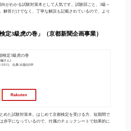
傾向がわかる試験対策本として人気です。試験回ごと、3級～
は、解答だけでなく、丁寧な解説も記載されているので、より
検定3級虎の巻」（京都新聞企画事業）
都検定3級虎の巻
編さん)
/10/1)、出典:出版社HP
Rakuten
まとめた試験対策本。はじめて京都検定を受ける方、短期間で
トは赤字になっているので、付属のチェックシートで効果的に