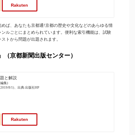
Rakuten
読めば、あなたも京都通!京都の歴史や文化などのあらゆる情
ャンルごとにまとめられています。便利な索引機能は、試験
キストから問題が出題されます。
説」（京都新聞出版センター）
問題と解説
編集)
19/8/1)、出典:出版社HP
Rakuten