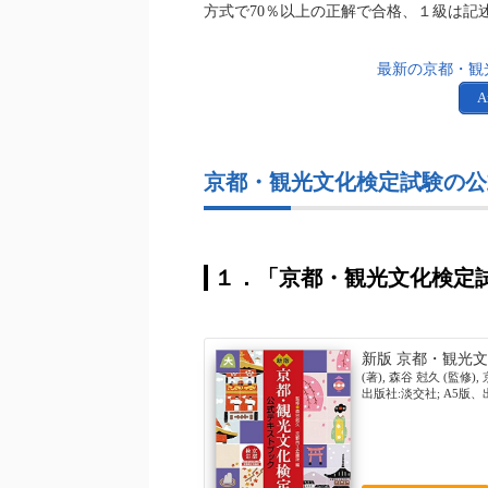
方式で70％以上の正解で合格、１級は記
最新の京都・観
A
京都・観光文化検定試験の公
１．「京都・観光文化検定
新版 京都・観光
(著), 森谷 尅久 (監修)
出版社:淡交社; A5版、