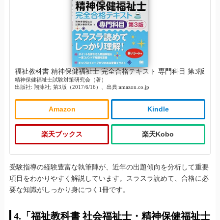
福祉教科書 精神保健福祉士 完全合格テキスト 専門科目 第3版
精神保健福祉士試験対策研究会（著）
出版社: 翔泳社; 第3版（2017/6/16）、出典:amazon.co.jp
Amazon
Kindle
楽天ブックス
楽天Kobo
受験指導の経験豊富な執筆陣が、近年の出題傾向を分析して重要
項目をわかりやすく解説しています。スラスラ読めて、合格に必
要な知識がしっかり身につく1冊です。
4.「福祉教科書 社会福祉士・精神保健福祉士