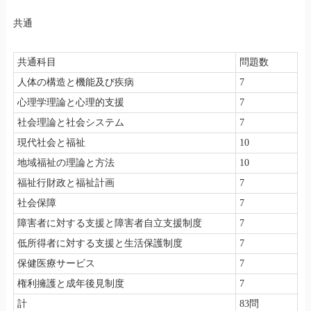
共通
共通科目
問題数
人体の構造と機能及び疾病
7
心理学理論と心理的支援
7
社会理論と社会システム
7
現代社会と福祉
10
地域福祉の理論と方法
10
福祉行財政と福祉計画
7
社会保障
7
障害者に対する支援と障害者自立支援制度
7
低所得者に対する支援と生活保護制度
7
保健医療サービス
7
権利擁護と成年後見制度
7
計
83問