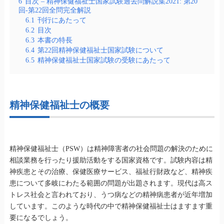
6
目次 – 精神保健福祉士国家試験過去問解説集2021: 第20
回-第22回全問完全解説
6.1
刊行にあたって
6.2
目次
6.3
本書の特長
6.4
第22回精神保健福祉士国家試験について
6.5
精神保健福祉士国家試験の受験にあたって
精神保健福祉士の概要
精神保健福祉士（PSW）は精神障害者の社会問題の解決のために
相談業務を行ったり援助活動をする国家資格です。試験内容は精
神疾患とその治療、保健医療サービス、福祉行財政など、精神疾
患について多岐にわたる範囲の問題が出題されます。現代は高ス
トレス社会と言われており、うつ病などの精神病患者が近年増加
しています。このような時代の中で精神保健福祉士はますます重
要になるでしょう。