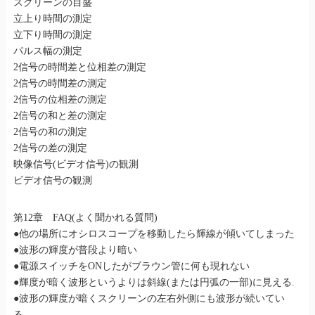
スクリーンの目盛
立上り時間の測定
立下り時間の測定
パルス幅の測定
2信号の時間差と位相差の測定
2信号の時間差の測定
2信号の位相差の測定
2信号の和と差の測定
2信号の和の測定
2信号の差の測定
映像信号(ビデオ信号)の観測
ビデオ信号の観測
第12章 FAQ(よく聞かれる質問)
●他の場所にオシロスコープを移動したら輝線が傾いてしまった
●波形の輝度が普段より暗い
●電源スイッチをONしたがブラウン管に何も現れない
●輝度が暗く波形というよりは斜線(または円弧の一部)に見える.
●波形の輝度が暗くスクリーンの左右外側にも波形が続いてい
る。