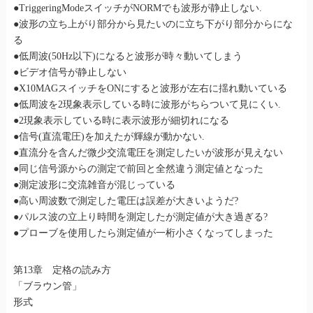
●TriggeringModeスイッチがNORMでも波形が静止しない.
●波形の立ち上がり部分から見たいのに立ち下がり部分からにな
る
●低周波(50Hz以下)になると波形が時々動いてしまう
●ビデオ信号が静止しない
●X10MAGスイッチをONにすると波形が左右に揺れ動いている
●低周波を2現象表示している時に波形がちらついて見にくい.
●2現象表示している時に表示波形が細切れになる
●信号(直流電圧)を加えたが輝線が動かない.
●直流分を含んだ微少交流電圧を測定したいが波形が見えない
●同じ信号源からの測定で前回と全然違う測定値となった
●測定波形に交流雑音が混じっている
●高い周波数で測定した電圧は誤差が大きいようだ?
●パルス波の立上り時間を測定したが測定値が大き過ぎる?
●プローブを使用したら測定値が一桁小さくなってしまった
第13章 定格の読み方
「ブラウン管」
形式