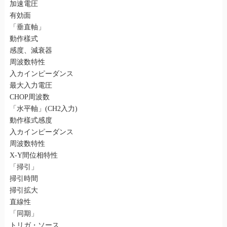
加速電圧
有効面
「垂直軸」
動作樣式
感度、減衰器
周波数特性
入カインピーダンス
最大入力電圧
CHOP周波数
「水平軸」(CH2入力)
動作樣式感度
入カインピーダンス
周波数特性
X-Y間位相特性
「掃引」
掃引時間
掃引拡大
直線性
「同期」
トリガ・ソース