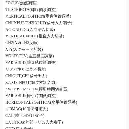
FOCUS(焦点調整)
TRACEROTA(輝線傾き調整)
VERTICALPOSITION(垂直位置調整)
CHIINPUT/CH2INPUT(信号入力端子)
AC-GND-DC(入力結合切替)
VERTICALMODE(垂直入力切替)
CH2INV(CH2反転)
X-Y(X-Yモード切替)
VOLTS/DIV(垂直感度調整)
VARIABLE(垂直感度微調整)
リアパネルにある機能
CHIOUT(CH1信号出力)
ZAXISINPUT(輝度変調入力)
SWEEPTIME/DIV(掃引時間切替器)
VARIABLE(掃引時間微調整)
HORIZONTALPOSITION(水平位置調整)
×10MAG(10倍掃引拡大)
CAL(校正用電圧端子)
EXT.TRIG(外部トリガ入力端子)
GND(接地端子)