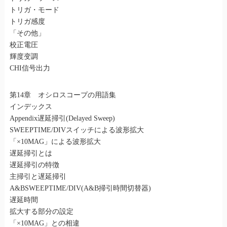
トリガ・モード
トリガ感度
「その他」
校正電圧
輝度变調
CHI信号出力
第14章 オシロスコープの用語集
インデックス
Appendix遅延掃引(Delayed Sweep)
SWEEPTIME/DIVスイッチによる波形拡大
「×10MAG」による波形拡大
遅延掃引とは
遅延掃引の特徴
主掃引と遅延掃引
A&BSWEEPTIME/DIV(A&B掃引時間切替器)
遅延時間
拡大する部分の設定
「×10MAG」との相違