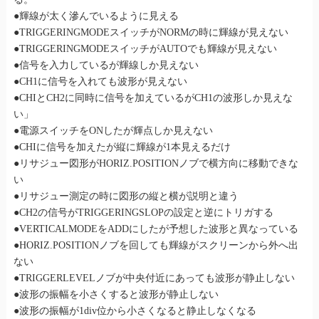
●輝線が太く滲んでいるように見える
●TRIGGERINGMODEスイッチがNORMの時に輝線が見えない
●TRIGGERINGMODEスイッチがAUTOでも輝線が見えない
●信号を入力しているが輝線しか見えない
●CH1に信号を入れても波形が見えない
●CHIとCH2に同時に信号を加えているがCH1の波形しか見えな
い」
●電源スイッチをONしたが輝点しか見えない
●CHIに信号を加えたが縦に輝線が1本見えるだけ
●リサジュー図形がHORIZ.POSITIONノブで横方向に移動できな
い
●リサジュー測定の時に図形の縦と横が説明と違う
●CH2の信号がTRIGGERINGSLOPの設定と逆にトリガする
●VERTICALMODEをADDにしたが予想した波形と異なっている
●HORIZ.POSITIONノブを回しても輝線がスクリーンから外へ出
ない
●TRIGGERLEVELノブが中央付近にあっても波形が静止しない
●波形の振幅を小さくすると波形が静止しない
●波形の振幅が1div位から小さくなると静止しなくなる