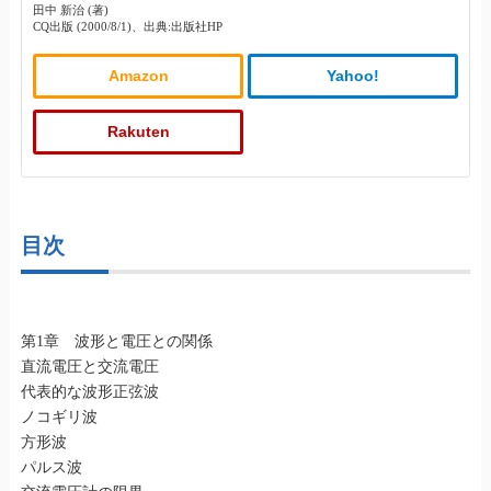
田中 新治 (著)
CQ出版 (2000/8/1)、出典:出版社HP
Amazon
Yahoo!
Rakuten
目次
第1章 波形と電圧との関係
直流電圧と交流電圧
代表的な波形正弦波
ノコギリ波
方形波
パルス波