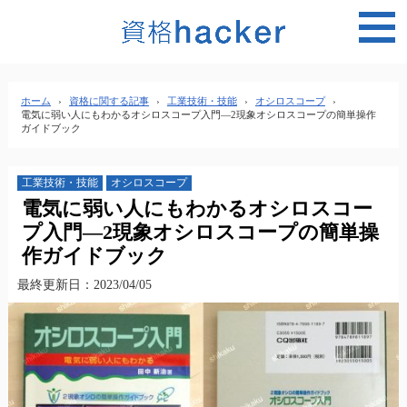
MEN
ホーム
›
資格に関する記事
›
工業技術・技能
›
オシロスコープ
›
電気に弱い人にもわかるオシロスコープ入門―2現象オシロスコープの簡単操作
ガイドブック
工業技術・技能
オシロスコープ
電気に弱い人にもわかるオシロスコー
プ入門―2現象オシロスコープの簡単操
作ガイドブック
最終更新日：2023/04/05