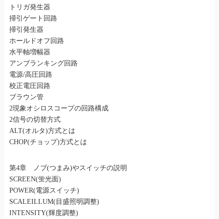
トリガ発生器
掃引ゲート回路
掃引発生器
ホールドオフ回路
水平軸増幅器
アンブランキング回路
電源/高圧回路
校正電圧回路
ブラウン管
2現象オシロスコープの回路構成
2信号の切替方式
ALT(オルタ)方式とは
CHOP(チョップ)方式とは
第4章 ノブ(つまみ)やスイッチの説明
SCREEN(蛍光面)
POWER(電源スイッチ)
SCALEILLUM(目盛照明調整)
INTENSITY(輝度調整)