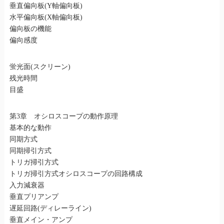
垂直偏向板(Y軸偏向板)
水平偏向板(X軸偏向板)
偏向板の機能
偏向感度
蛍光面(スクリーン)
残光時間
目盛
第3章 オシロスコープの動作原理
基本的な動作
同期方式
同期掃引方式
トリガ掃引方式
トリガ掃引方式オシロスコープの回路構成
入力減衰器
垂直プリアンプ
遅延回路(ディレーライン)
垂直メイン・アンプ