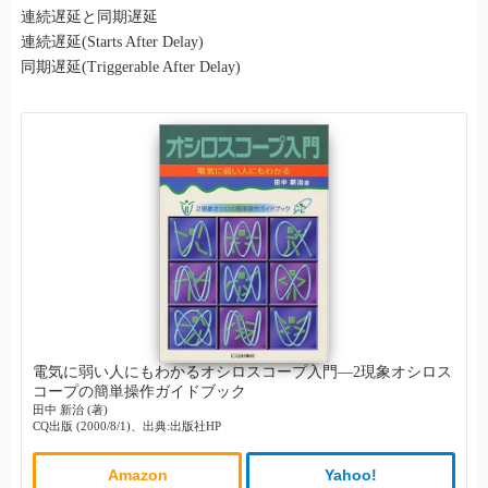
連続遅延と同期遅延
連続遅延(Starts After Delay)
同期遅延(Triggerable After Delay)
電気に弱い人にもわかるオシロスコープ入門―2現象オシロス
コープの簡単操作ガイドブック
田中 新治 (著)
CQ出版 (2000/8/1)、出典:出版社HP
Amazon
Yahoo!