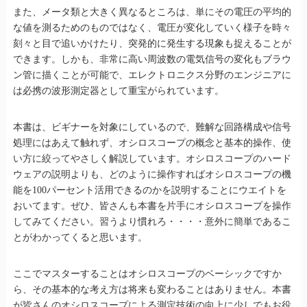
また、メータ類と大きく異なるところは、単にその電圧の平均的
な値を測るためのものではなく、電圧が変化していく様子を時々
刻々と目で追いかけたり、突発的に発生する現象も捉えることが
できます。しかも、非常に高い周波数の電気信号の変化もブラウ
ン管に描くことが可能で、エレクトロニクス分野のエンジニアに
は必携の波形測定器として重宝がられています。
本書は、ビギナーを対象にしているので、難解な回路構成や信号
処理にはあえて触れず、オシロスコープの概念と基本的操作、使
い方に絞ってやさしく解説しています。オシロスコープのハード
ウェアの説明よりも、どのように操作すればオシロスコープの機
能を100パーセント活用できるのかを説明することにウエイトを
おいてます。ぜひ、皆さんも本書を片手にオシロスコープを操作
してみてください。習うより慣れろ・・・・意外に簡単であるこ
とがわかってくると思います。
ここでマスターすることはオシロスコープのベーシックですか
ら、その基本的な考え方は将来も変わることはありません。本書
が皆さんのオシロスコープによる測定技術の向上に少しでもお役