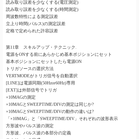
読み取り誤差を少なくする(電圧測定)
読み取り誤差を少なくする(時間測定)
周波数特性による測定誤差
立上り時間(パルス)の測定誤差
定格で定められた許容誤差
第11章 スキルアップ・テクニック.
電源をONする前にあらかじめ基本ポジションにセット
基本ポジションにセットしたら電源ON
トリガソースの選択方法
VERTMODEがトリガ信号を自動選択
[LINE]は電源同期(50Hzor60Hz)専用
[EXT]は外部信号でトリガ
×10MAGの測定
×10MAGとSWEEPTIME/DIVの測定は同じか?
×10MAGとSWEEPTIME/DIVの動作の違いは?
「×10MAG」と「SWEEPTIME/DIV」それぞれの波形表示
方形波やパルス波の測定
方形波、パルス波の各部分の定義