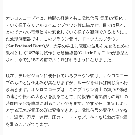
オシロスコープとは、時間の経過と共に電気信号(電圧)が変化し
ていく様子をリアルタイムでブラウン管に描かせ、目では見るこ
とのできない電気信号の変化していく様子を観測できるようにし
た波形測定器です。このブラウン管は、ドイツ人のブラウン
(KarlFerdinand Braun)が、大学の学生に電流の波形を見せるための
教材として1897年に試作した陰極線管(Cathode Ray Tube)が原型と
され、今では彼の名前で広く呼ばれるようになりました。
現在、テレビジョンに使われているブラウン管は、オシロスコー
プのものとは仕組みが異なりますが、ルーツを辿れば同じ所へ行
き着きます。オシロスコープは、このブラウン管上の輝点の動き
の速さや振れの大きさを測ることで、間接的に電気信号の電圧の
時間的変化を簡単に測ることができます。ですから、測定しよう
とする現象が電圧の形に変換できれば、電気信号の変化だけでな
く、温度、湿度、速度、圧力・・・・など、色々な現象の変化量
を測ることができます。