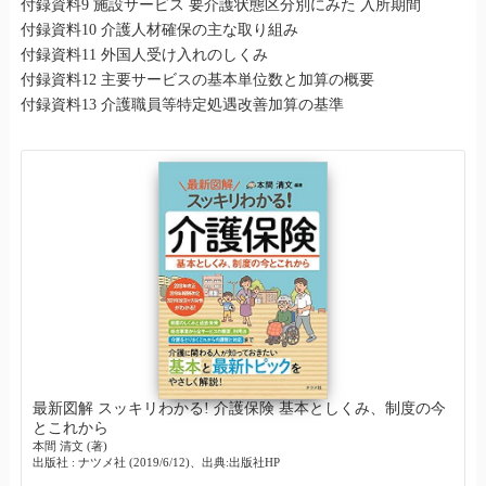
付録資料9 施設サービス 要介護状態区分別にみた 入所期間
付録資料10 介護人材確保の主な取り組み
付録資料11 外国人受け入れのしくみ
付録資料12 主要サービスの基本単位数と加算の概要
付録資料13 介護職員等特定処遇改善加算の基準
最新図解 スッキリわかる! 介護保険 基本としくみ、制度の今
とこれから
本間 清文 (著)
出版社 : ナツメ社 (2019/6/12)、出典:出版社HP