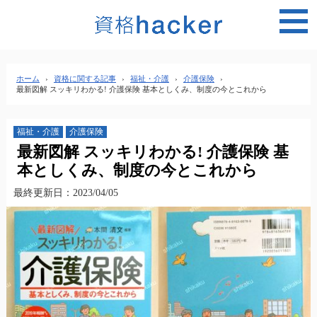
MEN
ホーム
›
資格に関する記事
›
福祉・介護
›
介護保険
›
最新図解 スッキリわかる! 介護保険 基本としくみ、制度の今とこれから
福祉・介護
介護保険
最新図解 スッキリわかる! 介護保険 基
本としくみ、制度の今とこれから
最終更新日：2023/04/05