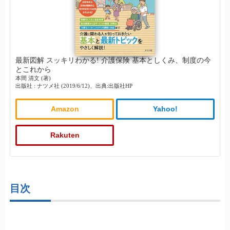
最新図解 スッキリわかる! 介護保険 基本としくみ、制度の今
とこれから
本間 清文 (著)
出版社 : ナツメ社 (2019/6/12)、出典:出版社HP
Amazon
Yahoo!
Rakuten
目次