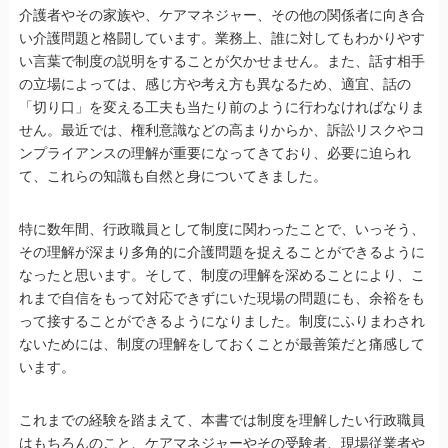
介護者やその家族や、ケアマネジャー、その他の関係者に向き合
い介護問題と格闘しています。業務上、誰に対してもわかりやす
い言葉で制度の説明をすることが欠かせません。また、話す相手
の立場によっては、感じ方や考え方も異なるため、適宜、話の
「切り口」を変える工夫も当たり前のように行わなければなりま
せん。最近では、権利意識などの高まりからか、訴訟リスクやコ
ンプライアンスの理解が重要になってきており、必要に迫られ
て、これらの知識も自然と身についてきました。
特に数年間、行政職員として制度に関わったことで、いっそう、
その理解が深まり多角的に介護問題を捉えることができるように
なったと思います。そして、制度の理解を深めることにより、こ
れまで自信をもって対応できずにいた現場の問題にも、余裕をも
って接することができるようになりました。制度にふりまわされ
ないためには、制度の理解をしておくことが最善策だと痛感して
います。
これまでの経験を踏まえて、本書では制度を理解したい行政職員
はもちろんのこと、ケアマネジャーやその受験者、現場従業者や