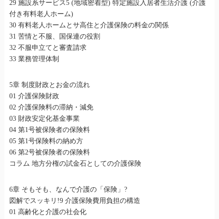
29 施設系サービス5 (地域密着型) 特定施設入居者生活介護 (介護
付き有料老人ホーム)
30 有料老人ホームとサ高住と介護保険の料金の関係
31 苦情と不服、国保連の役割
32 不服申立てと審査請求
33 業務管理体制
5章 制度財政とお金の流れ
01 介護保険財政
02 介護保険料の滞納・減免
03 財政安定化基金事業
04 第1号被保険者の保険料
05 第1号保険料の納め方
06 第2号被保険者の保険料
コラム 地方分権の試金石としての介護保険
6章 そもそも、なんで介護の「保険」?
図解でスッキリ!9 介護保険費用負担の構造
01 高齢化と介護の社会化