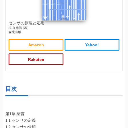
センサの原理と応用
塩山 忠義 (著)
森北出版
Amazon
Yahoo!
Rakuten
目次
第1章 緒言
1.1 センサの定義
1.2 センサの分類