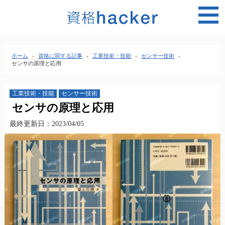
MEN
ホーム
›
資格に関する記事
›
工業技術・技能
›
センサー技術
›
センサの原理と応用
工業技術・技能
センサー技術
センサの原理と応用
最終更新日：2023/04/05