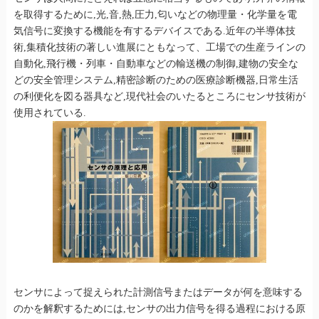
を取得するために,光,音,熱,圧力,匂いなどの物理量・化学量を電
気信号に変換する機能を有するデバイスである.近年の半導体技
術,集積化技術の著しい進展にともなって、工場での生産ラインの
自動化,飛行機・列車・自動車などの輸送機の制御,建物の安全な
どの安全管理システム,精密診断のための医療診断機器,日常生活
の利便化を図る器具など,現代社会のいたるところにセンサ技術が
使用されている.
センサによって捉えられた計測信号またはデータが何を意味する
のかを解釈するためには,センサの出力信号を得る過程における原