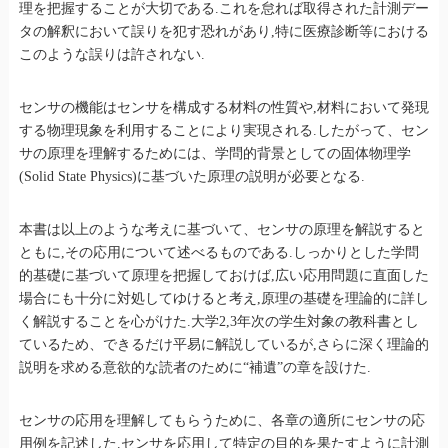
理を把握することが大切である.これを怠れば取得された計測デー
タの解釈において誤りを犯す恐れがあり,特に医療診断等における
このような誤りは許されない.
センサの機能はセンサを構成する材料の性質や,材料において発現
する物理現象を利用することにより実現される.したがって、セン
サの原理を理解するためには、学問的背景としての固体物理学
(Solid State Physics)に基づいた原理の説明が必要となる.
本書は以上のような考えに基づいて、センサの原理を解説すると
ともに,その応用について述べるものである.しっかりとした学問
的基礎に基づいて原理を把握しておけば,広い応用問題に直面した
場合にも十分に対処してゆけると考え,原理の基礎を理論的に詳し
く解説することを心がけた.大学2,3年次の学生対象の教科書とし
ているため、できるだけ平易に解説しているが,さらに深く理論的
説明を求める意欲的な読者のために“補遺”の章を設けた.
センサの応用を理解してもらうために、各章の適所にセンサの応
用例を記述した.センサを応用して特定の目的を果たすように計測