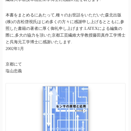
本書をまとめるにあたって,種々のお世話をいただいた森北出版
(株)の吉松啓視氏はじめ多くの方々に感謝申し上げるとともに,参
照した書籍の著者に厚く御礼申し上げます.LATEXによる編集の
際に,多大の協力を頂いた京都工芸繊維大学教授藤田真作工学博士
と呉海元工学博士に感謝いたします.
2002年1月
京都にて
塩山忠義