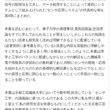
信号の取得法を工夫し、データ処理することによって適切にシス
テムとして組み上げられた“センサ応用システム”の代表的な例を
第8章にまとめた.
本書を読むにあたって、量子力学の基礎事項,電気回路論,交流理
論をすでに学んでおられることが望ましい.しかしこれらの知識を
もたない読者も根気良く読めば理解できるように配慮している
(必要箇所に参考書を示している).高度な内容を直観的に理解しや
すくするように,図を多く用いる構成とした.このように,本書は理
学と工学のバランスに配慮しながらセンサの解説をした機械系・
電子情報系の学部向けの教科書であり,同時にセンサの開発・応用
を始める人たちのための基礎的な解説書となるばかりでなく,セン
サの原理と応用に関心をもつ一般の人々にとって学習の一助にな
ることを願っている.
本書は京都工芸繊維大学において十数年間,担当している「センサ
工学」の講義録に基づいたものである.この大学に私を呼び,暖か
く迎えて,私の研究生活を快適なものにしてくださった元京都工芸
繊維大学教授串山正工学博士に感謝の意を表します.