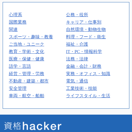
心理系
公務・役所
国際業務
キャリア・仕事別
関連
自然環境・動物生物
スポーツ・趣味・教養
料理・フード・衛生
ご当地・ユニーク
福祉・介護
教育・学術・文化
IT・PC・情報科学
医療・保健・健康
法務・法律
語学・言語
金融・会計・財務
経営・管理・労務
実務・オフィス・知識
不動産・建築・都市
電気・通信
安全管理
工業技術・技能
車両・航空・船舶
ライフスタイル・生活