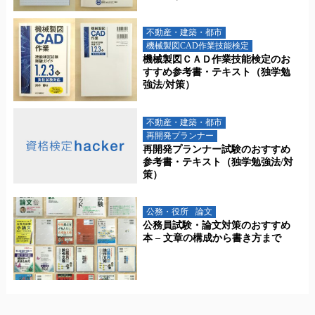
不動産・建築・都市
機械製図CAD作業技能検定
機械製図ＣＡＤ作業技能検定のお
すすめ参考書・テキスト（独学勉
強法/対策）
不動産・建築・都市
再開発プランナー
再開発プランナー試験のおすすめ
参考書・テキスト（独学勉強法/対
策）
公務・役所
論文
公務員試験・論文対策のおすすめ
本 – 文章の構成から書き方まで