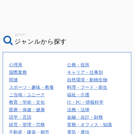
genre
ジャンルから探す
心理系
公務・役所
国際業務
キャリア・仕事別
関連
自然環境・動物生物
スポーツ・趣味・教養
料理・フード・衛生
ご当地・ユニーク
福祉・介護
教育・学術・文化
IT・PC・情報科学
医療・保健・健康
法務・法律
語学・言語
金融・会計・財務
経営・管理・労務
実務・オフィス・知識
不動産・建築・都市
電気・通信