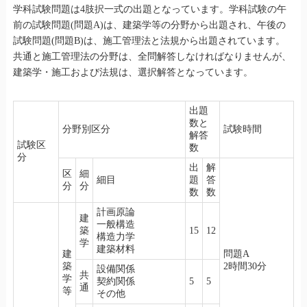
学科試験問題は4肢択一式の出題となっています。学科試験の午
前の試験問題(問題A)は、建築学等の分野から出題され、午後の
試験問題(問題B)は、施工管理法と法規から出題されています。
共通と施工管理法の分野は、全問解答しなければなりませんが、
建築学・施工および法規は、選択解答となっています。
出題
数と
分野別区分
試験時間
解答
試験区
数
分
出
解
区
細
細目
題
答
分
分
数
数
計画原論
建
一般構造
築
15
12
構造力学
学
建築材料
建
問題A
築
2時間30分
設備関係
共
学
契約関係
5
5
通
等
その他