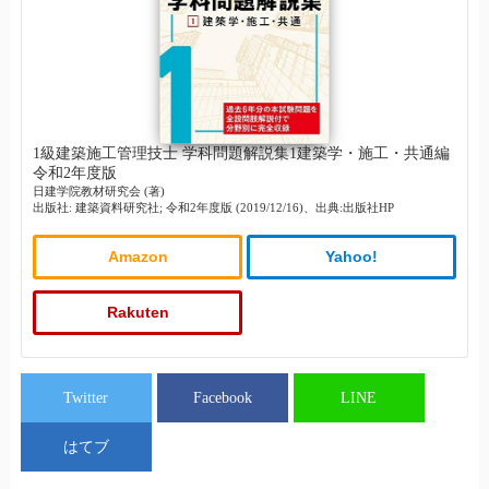
1級建築施工管理技士 学科問題解説集1建築学・施工・共通編
令和2年度版
日建学院教材研究会 (著)
出版社: 建築資料研究社; 令和2年度版 (2019/12/16)、出典:出版社HP
Amazon
Yahoo!
Rakuten
Twitter
Facebook
LINE
はてブ