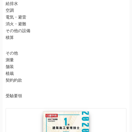
給排水
空調
電気・避雷
消火・避難
その他の設備
積算
その他
測量
舗装
植栽
契約約款
受驗要領