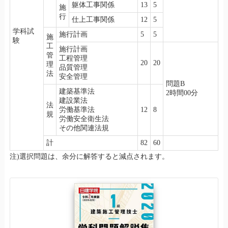
躯体工事関係
13
5
施
行
仕上工事関係
12
5
学科試
施行計画
5
5
施
験
工
施行計画
管
工程管理
20
20
理
品質管理
法
安全管理
問題B
建築基準法
2時間00分
建設業法
法
労働基準法
12
8
規
労働安全衛生法
その他関連法規
計
82
60
注)選択問題は、余分に解答すると減点されます。