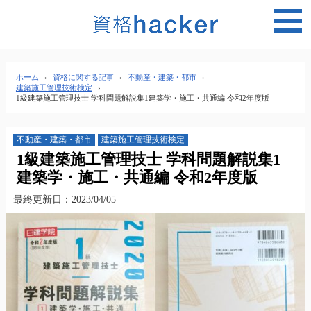
MEN
ホーム
›
資格に関する記事
›
不動産・建築・都市
›
建築施工管理技術検定
›
1級建築施工管理技士 学科問題解説集1建築学・施工・共通編 令和2年度版
不動産・建築・都市
建築施工管理技術検定
1級建築施工管理技士 学科問題解説集1
建築学・施工・共通編 令和2年度版
最終更新日：2023/04/05