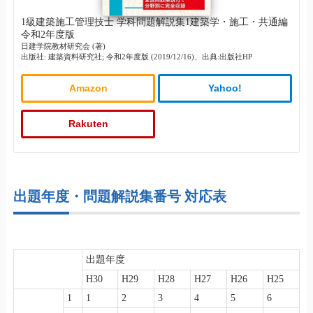
1級建築施工管理技士 学科問題解説集1建築学・施工・共通編
令和2年度版
日建学院教材研究会 (著)
出版社: 建築資料研究社; 令和2年度版 (2019/12/16)、出典:出版社HP
Amazon
Yahoo!
Rakuten
出題年度・問題解説集番号 対応表
出題年度
H30
H29
H28
H27
H26
H25
1
1
2
3
4
5
6