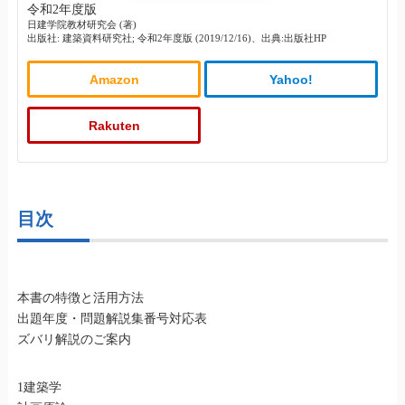
令和2年度版
日建学院教材研究会 (著)
出版社: 建築資料研究社; 令和2年度版 (2019/12/16)、出典:出版社HP
Amazon
Yahoo!
Rakuten
目次
本書の特徴と活用方法
出題年度・問題解説集番号対応表
ズバリ解説のご案内
1建築学