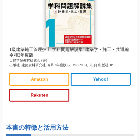
1級建築施工管理技士 学科問題解説集1建築学・施工・共通編
令和2年度版
日建学院教材研究会 (著)
出版社: 建築資料研究社; 令和2年度版 (2019/12/16)、出典:出版社HP
Amazon
Yahoo!
Rakuten
本書の特徴と活用方法