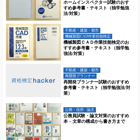
ホームインスペクター試験のおす
すめ参考書・テキスト（独学勉強
法/対策）
不動産・建築・都市
機械製図CAD作業技能検定
機械製図ＣＡＤ作業技能検定のお
すすめ参考書・テキスト（独学勉
強法/対策）
不動産・建築・都市
再開発プランナー
再開発プランナー試験のおすすめ
参考書・テキスト（独学勉強法/対
策）
公務・役所
論文
公務員試験・論文対策のおすすめ
本 – 文章の構成から書き方まで