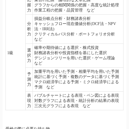
握
グラフからの相関関係の把握・高度な統計処理
力
作業工程の把握・品質管理 など
損益分岐点分析・財務諸表分析
分
キャッシュフロー現在価値分析(DCF法・NPV
析
法・IRR法)
力
クリティカルパス分析・ポートフォリオ分析
など
確率や期待値による選択・株式投資
選
1級
財務諸表分析や投資指標を基にした選択
択
デシジョンツリーを用いた選択・ゲーム理論
力
など
加重平均を用いた予測・相乗平均を用いた予測
予
統計に基づく予測・複数のデータに基づく予測
測
マクロ経済学による予測・ミクロ経済学による
力
予測 など
表
バブルチャートによる表現・ベン図による表現
現
対数グラフによる表現・統計分析の結果の表現
力
三次元グラフによる表現 など
受検の際に必要な持ち物