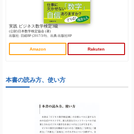
実践 ビジネス数学検定3級
(公財)日本数学検定協会 (著)
出版社: 日経BP (2017/3/9)、出典:出版社HP
Amazon
Rakuten
本書の読み方、使い方