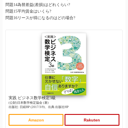
問題14為替差益(差損)はどれくらい?
問題15平均賃金はいくら?
問題16リースが得になるのはどの場合?
実践 ビジネス数学検定3級
(公財)日本数学検定協会 (著)
出版社: 日経BP (2017/3/9)、出典:出版社HP
Amazon
Rakuten