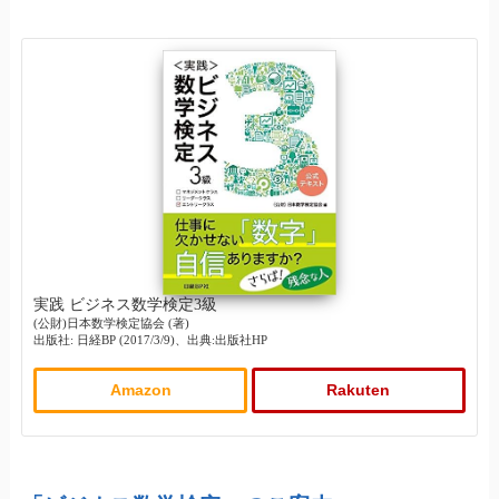
実践 ビジネス数学検定3級
(公財)日本数学検定協会 (著)
出版社: 日経BP (2017/3/9)、出典:出版社HP
Amazon
Rakuten