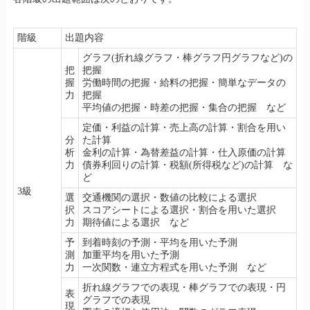
階級
出題内容
グラフ(折れ線グラフ・棒グラフ円グラフなど)の
把
把握
握
労働時間の把握・給料の把握・簡単なデータの
力
把握
平均値の把握・時差の把握・集合の把握 など
定価・利益の計算・売上高の計算・割合を用い
分
た計算
析
金利の計算・為替差益の計算・仕入原価の計算
力
債券利回りの計算・税額(所得税など)の計算 な
ど
3級
選
交通機関の選択・数値の比較による選択
択
スコアシートによる選択・割合を用いた選択
力
期待値による選択 など
予
到着時刻の予測・平均を用いた予測
測
加重平均を用いた予測
力
一次関数・連立方程式を用いた予測 など
折れ線グラフでの表現・棒グラフでの表現・円
表
グラフでの表現
現