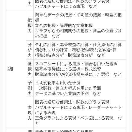
図表の適切な使用法・関数のグラフ表現
力
バブルチャートによる表現 など
簡単なデータの把握・平均値の把握・時差の把
把
握
握
集合の把握・論理的な文章把握
力
グラフからの相関関係の把握・商品の位置づけ
の把握 など
分
金利の計算・為替差益の計算・仕入原価の計算
析
債券利回りの計算・税額(所得税など)の計算
力
損益分岐点分析・財務諸表分析 など
選
スコアシートによる選択・割合を用いた選択
2級
択
確率や期待値による選択・株式投資
力
財務諸表分析や投資指標を基にした選択 など
予
平均変化率を用いた予測
測
一次関数・連立方程式を用いた予測
力
データに基づいた業績の予測 など
図表の適切な使用法・関数のグラフ表現
表
バブルチャートによる表現・レーダーチャート
現
による表現
力
三角グラフによる表現・ベン図による表現 な
ど
把
集合の把握・論理的な文章把握