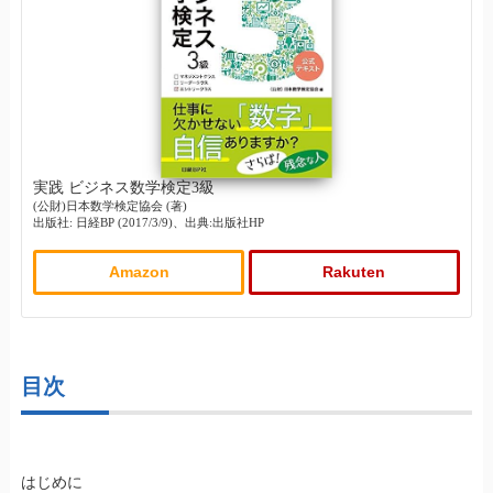
実践 ビジネス数学検定3級
(公財)日本数学検定協会 (著)
出版社: 日経BP (2017/3/9)、出典:出版社HP
Amazon
Rakuten
目次
はじめに