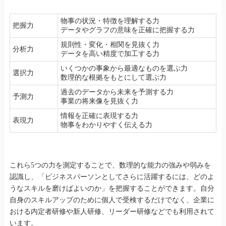
物事の状況・特徴を理解する力
把握力
データやグラフの意味を正確に把握する力
規則性・変化・相関を見抜く力
分析力
データを高い精度で加工する力
いくつかの事象から最適なものを選ぶ力
選択力
数理的な根拠をもとにして選ぶ力
過去のデータから未来を予測する力
予測力
事業の将来像を見抜く力
情報を正確に表現する力
表現力
物事をわかりやすく伝える力
これら5つの力を測定することで、数理的な能力の強みや弱みを
認識し、「ビジネスパーソンとしてさらに活躍するには、どのよ
うなスキルを磨けばよいのか」を把握することができます。自分
自身のスキルアップのために個人で受検するだけでなく、企業に
おける内定者研修や新人研修、リーダー研修などでも利用されて
います。