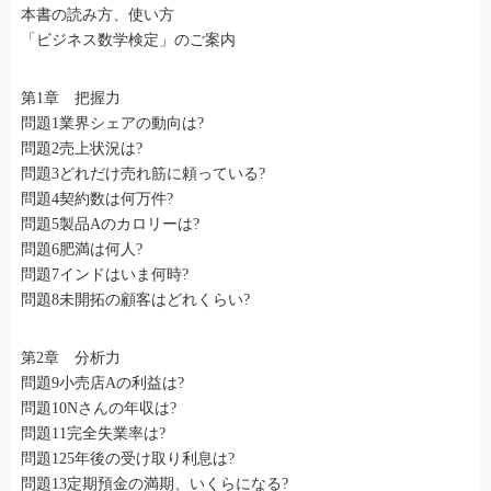
本書の読み方、使い方
「ビジネス数学検定」のご案内
第1章 把握力
問題1業界シェアの動向は?
問題2売上状況は?
問題3どれだけ売れ筋に頼っている?
問題4契約数は何万件?
問題5製品Aのカロリーは?
問題6肥満は何人?
問題7インドはいま何時?
問題8未開拓の顧客はどれくらい?
第2章 分析力
問題9小売店Aの利益は?
問題10Nさんの年収は?
問題11完全失業率は?
問題125年後の受け取り利息は?
問題13定期預金の満期、いくらになる?