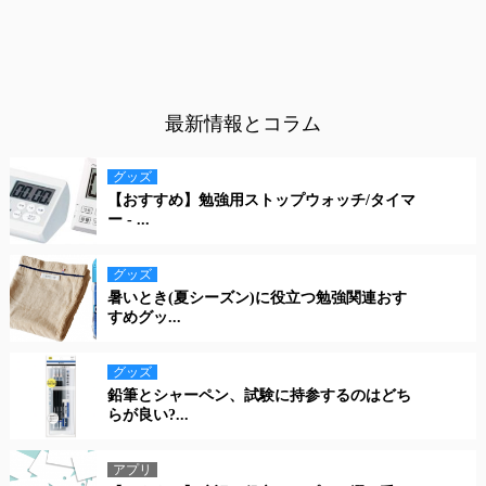
最新情報とコラム
グッズ
【おすすめ】勉強用ストップウォッチ/タイマ
ー - ...
グッズ
暑いとき(夏シーズン)に役立つ勉強関連おす
すめグッ...
グッズ
鉛筆とシャーペン、試験に持参するのはどち
らが良い?...
アプリ