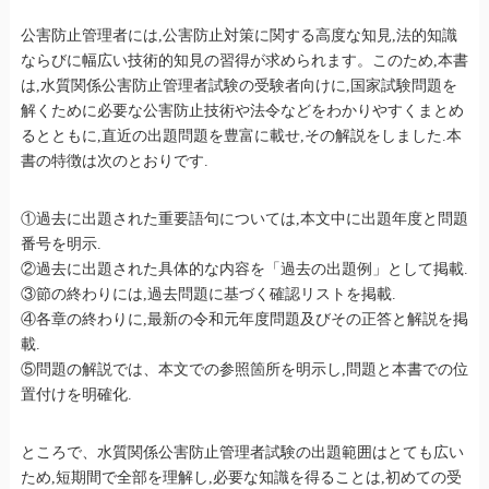
公害防止管理者には,公害防止対策に関する高度な知見,法的知識
ならびに幅広い技術的知見の習得が求められます。このため,本書
は,水質関係公害防止管理者試験の受験者向けに,国家試験問題を
解くために必要な公害防止技術や法令などをわかりやすくまとめ
るとともに,直近の出題問題を豊富に載せ,その解説をしました.本
書の特徴は次のとおりです.
①過去に出題された重要語句については,本文中に出題年度と問題
番号を明示.
②過去に出題された具体的な内容を「過去の出題例」として掲載.
③節の終わりには,過去問題に基づく確認リストを掲載.
④各章の終わりに,最新の令和元年度問題及びその正答と解説を掲
載.
⑤問題の解説では、本文での参照箇所を明示し,問題と本書での位
置付けを明確化.
ところで、水質関係公害防止管理者試験の出題範囲はとても広い
ため,短期間で全部を理解し,必要な知識を得ることは,初めての受