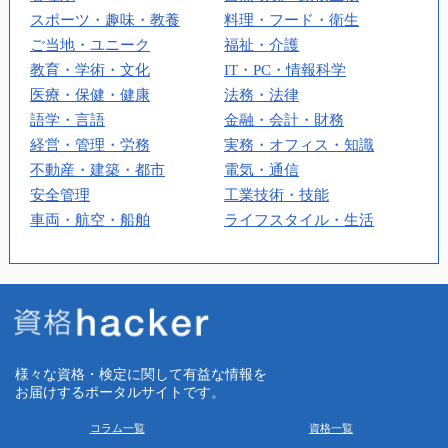
スポーツ・趣味・教養
料理・フード・衛生
ご当地・ユニーク
福祉・介護
教育・学術・文化
IT・PC・情報科学
医療・保健・健康
法務・法律
語学・言語
金融・会計・財務
経営・管理・労務
実務・オフィス・知識
不動産・建築・都市
電気・通信
安全管理
工業技術・技能
車両・航空・船舶
ライフスタイル・生活
様々な資格・検定に関して有益な情報を
お届けするポータルサイトです。
コラム一覧
資格一覧