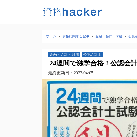
ホーム
›
資格に関する記事
›
金融・会計・財務
›
公認
金融・会計・財務
公認会計士
24週間で独学合格！公認会
最終更新日：2023/04/05