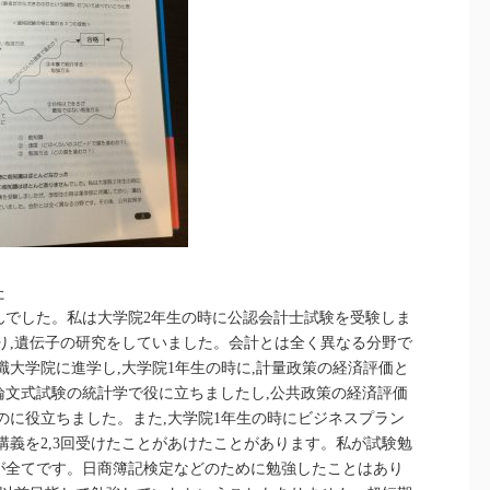
た
んでした。私は大学院2年生の時に公認会計士試験を受験しま
り,遺伝子の研究をしていました。会計とは全く異なる分野で
職大学院に進学し,大学院1年生の時に,計量政策の経済評価と
論文式試験の統計学で役に立ちましたし,公共政策の経済評価
のに役立ちました。また,大学院1年生の時にビジネスプラン
講義を2,3回受けたことがあけたことがあります。私が試験勉
が全てです。日商簿記検定などのために勉強したことはあり