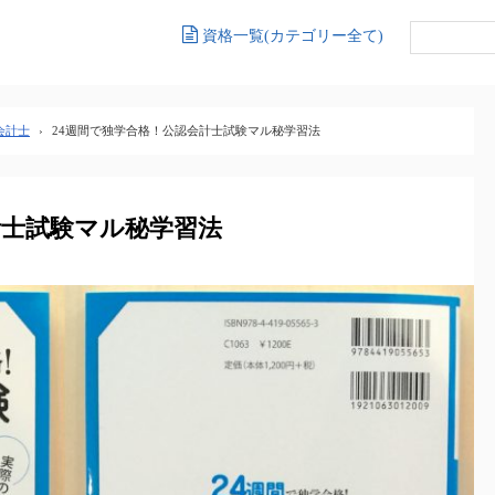
資格一覧(カテゴリー全て)
会計士
›
24週間で独学合格！公認会計士試験マル秘学習法
計士試験マル秘学習法