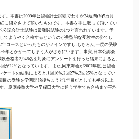
。本書は2009年公認会計士試験でわずか24週間(約5カ月
詳細に紹介させて頂いたものです。本書を手に取って頂いてい
,公認会計士試験は最難関試験の1つと言われています。予
験してようやく合格するというのが典型的な受験生の姿でし
や2年コースといったものがメインですし,もちろん,一度の受験
年~5年とかかってしまう人がざらにいます。事実,日本公認会
試験合格者2,946名を対象にアンケートを行った結果によると,
,3回が22%となっています。また,同東海会が2007年度,公認会
ケートの結果によると,1回16%,2回27%,3回25%となってい
1回目の受験を学習開始後ちょうど1年目だとしても半分以上
ます。慶應義塾大学や早稲田大学に通う学生でも合格まで平均