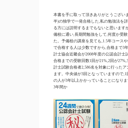
本書を手に取って頂きありがとうございます
半)の独学で一発合格した,私の勉強法を
る方には説明するまでもないと思いますが
備校に通い,長期間勉強をして,何度か受
た。予備校の講座を見ても,1.5年コース
で合格する人は少数ですから,合格まで3
計士協会近畿会が2008年度の公認会計士
合格までの受験回数1回が21%,2回が27%
計士試験合格者2,586名を対象に行ったアン
ます。中央値が3回となっていますので,
の人が3年以上かかっていることになり
3年間か