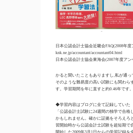
–
日本公認会計士協会近畿会FAQ(2008年度アンケート
knk.ne.jp/accountant/accountant04.html
日本公認会計士協会東海会(2007年度アンケート) http:/
かると聞いたこともありますし,私が通
そのような難易度の高い試験にも関わらず
す。学習期間を年に直すと約0.46年です
◆学習内容はブログに全て記録していた
「公認会計士試験に24週間の独学で合格
かもしれません。確かに証拠をそろえろと
習開始時から公認会計士試験を超短期で合
開始した2009年3月1日からの学習記