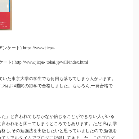
) https://www.jicpa-
/www.jicpa- tokai.jp/will/index.html
っていた東京大学の学生でも何回も落ちてしまう人がいます。
,私は24週間の独学で合格しました。もちろん,一発合格で
。
した」と言われてもなかなか信じることができない人がいる
言われると困ってしまうところでもあります。ただ,私は,学
格し,その勉強法を出版したいと思っていましたので,勉強を
録を全てリアルタイムでブログに記録してきました。このブログ