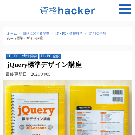
MEN
ホーム
›
資格に関する記事
›
IT・PC・情報科学
›
IT / PC 全般
›
jQuery標準デザイン講座
IT・PC・情報科学
IT / PC 全般
jQuery標準デザイン講座
最終更新日：2023/04/05