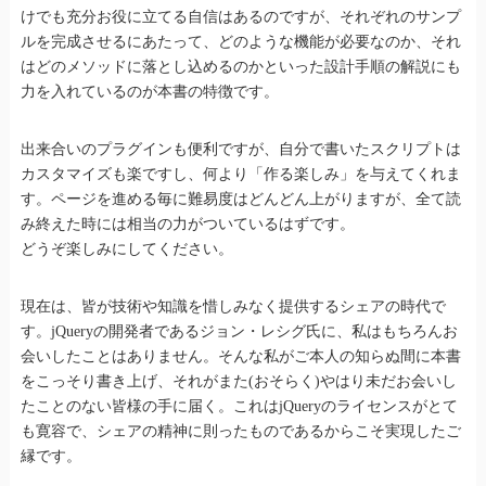
けでも充分お役に立てる自信はあるのですが、それぞれのサンプ
ルを完成させるにあたって、どのような機能が必要なのか、それ
はどのメソッドに落とし込めるのかといった設計手順の解説にも
力を入れているのが本書の特徴です。
出来合いのプラグインも便利ですが、自分で書いたスクリプトは
カスタマイズも楽ですし、何より「作る楽しみ」を与えてくれま
す。ページを進める毎に難易度はどんどん上がりますが、全て読
み終えた時には相当の力がついているはずです。
どうぞ楽しみにしてください。
現在は、皆が技術や知識を惜しみなく提供するシェアの時代で
す。jQueryの開発者であるジョン・レシグ氏に、私はもちろんお
会いしたことはありません。そんな私がご本人の知らぬ間に本書
をこっそり書き上げ、それがまた(おそらく)やはり未だお会いし
たことのない皆様の手に届く。これはjQueryのライセンスがとて
も寛容で、シェアの精神に則ったものであるからこそ実現したご
縁です。