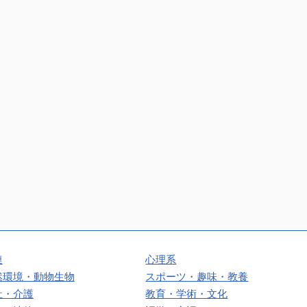
連
心理系
然環境・動物生物
スポーツ・趣味・教養
祉・介護
教育・学術・文化