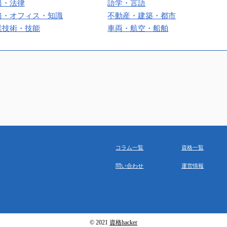
務・法律
語学・言語
務・オフィス・知識
不動産・建築・都市
業技術・技能
車両・航空・船舶
コラム一覧
資格一覧
問い合わせ
運営情報
© 2021
資格hacker