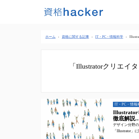
ホーム
›
資格に関する記事
›
IT・PC・情報科学
›
Illu
「Illustrator
IT・PC・情報
Illus
徹底解説..
デザイン分野の
「Illustrat