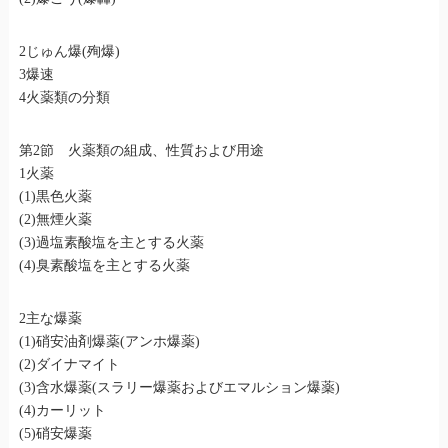
2じゅん爆(殉爆)
3爆速
4火薬類の分類
第2節 火薬類の組成、性質および用途
1火薬
(1)黒色火薬
(2)無煙火薬
(3)過塩素酸塩を主とする火薬
(4)臭素酸塩を主とする火薬
2主な爆薬
(1)硝安油剤爆薬(アンホ爆薬)
(2)ダイナマイト
(3)含水爆薬(スラリー爆薬およびエマルション爆薬)
(4)カーリット
(5)硝安爆薬