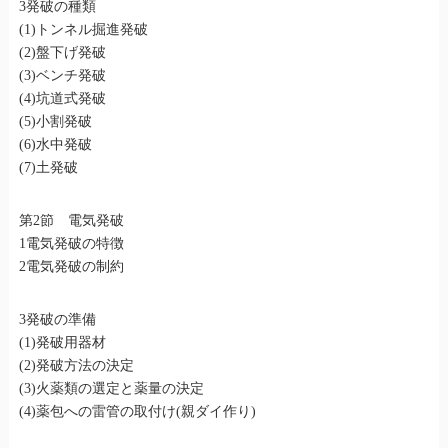
3発破の種類
(1)トンネル掘進発破
(2)盤下げ発破
(3)ベンチ発破
(4)坑道式発破
(5)小割発破
(6)水中発破
(7)土発破
第2節 電気発破
1電気発破の特徴
2電気発破の制約
3発破の準備
(1)発破用器材
(2)発破方法の決定
(3)火薬類の選定と薬量の決定
(4)薬包への雷管の取付け(親ダイ作り)