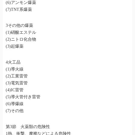
(6)アンモン爆薬
(7)TNT系爆薬
3その他の爆薬
(1)硝酸エステル
(2)ニトロ化合物
(3)起爆薬
4火工品
(1)導火線
(2)工業雷管
(3)電気雷管
(4)IC雷管
(5)導火管付き雷管
(6)導爆線
(7)その他
第3節 火薬類の危険性
1熱、衝撃、摩擦などによる危険性