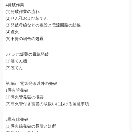
4発破作業
(1)発破作業の流れ
(2)せん孔および装てん
(3)発破母線などの敷設と電流回路の結線
(4)点火
(5)不発の場合の処置
5アンホ爆薬の電気発破
(1)装てん機
(2)装てん
第3節 電気発破以外の発破
1導火管発破
(1)導火管発破の概要
(2)導火管付き雷管の取扱いにおける留意事項
2導火線発破
(1)導火線発破の長所と短所