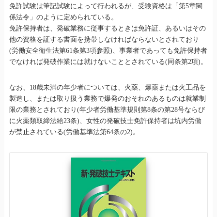
免許試験は筆記試験によって行われるが、受験資格は「第5章関
係法令」のように定められている。
免許保持者は、発破業務に従事するときは免許証、あるいはその
他の資格を証する書面を携帯しなければならないとされており
(労働安全衛生法第61条第3項参照)、事業者であっても免許保持者
でなければ発破作業には就けないこととされている(同条第2項)。
なお、18歳未満の年少者については、火薬、爆薬または火工品を
製造し、または取り扱う業務で爆発のおそれのあるものは就業制
限の業務とされており(年少者労働基準規則第8条の第28号ならび
に火薬類取締法給23条)、女性の発破技士免許保持者は坑内労働
が禁止されている(労働基準法第64条の2)。