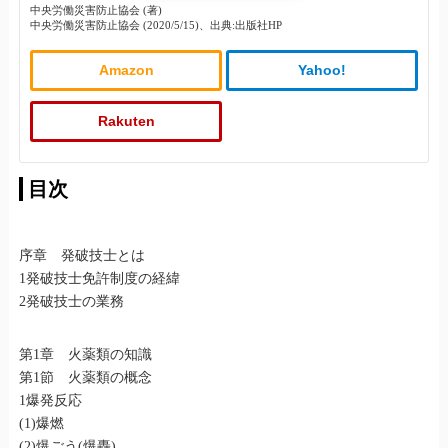
中央労働災害防止協会 (著)
中央労働災害防止協会 (2020/5/15)、出典:出版社HP
Amazon
Yahoo!
Rakuten
目次
序章 発破技士とは
1発破技士免許制度の経緯
2発破技士の業務
第1章 火薬類の知識
第1節 火薬類の概念
1爆発反応
(1)爆燃
(2)爆ごう(爆轟)