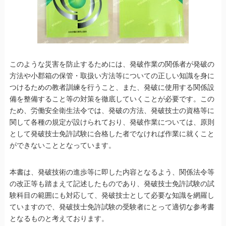
このような災害を防止するためには、発破作業の関係者が発破の
方法や小郡箱の保管・取扱い方法等についての正しい知識を身に
つけるための教者訓練を行うこと、また、発破に使用する関係設
備を整備すること等の対策を徹底していくことが必要です。この
ため、労働安全衛生法令では、発破の方法、発破技士の資格等に
関して各種の規定が設けられており、発破作業については、原則
として発破技士免許試験に合格した者でなければ作業に就くこと
ができないこととなっています。
本書は、発破技術の進歩等に即した内容となるよう、関係法令等
の改正等も踏まえて記述したものであり、発破技士免許試験の試
験科目の範囲にも対応して、発破技士として必要な知識を網羅し
ていますので、発破技士免許試験の受験者にとって適切な参考書
となるものと考えております。