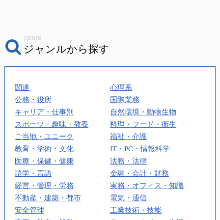
genre
ジャンルから探す
関連
心理系
公務・役所
国際業務
キャリア・仕事別
自然環境・動物生物
スポーツ・趣味・教養
料理・フード・衛生
ご当地・ユニーク
福祉・介護
教育・学術・文化
IT・PC・情報科学
医療・保健・健康
法務・法律
語学・言語
金融・会計・財務
経営・管理・労務
実務・オフィス・知識
不動産・建築・都市
電気・通信
安全管理
工業技術・技能