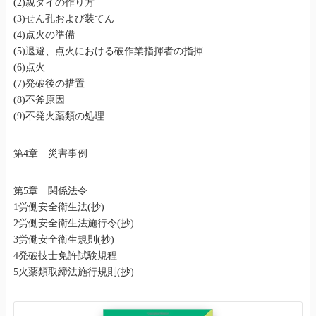
(2)親ダイの作り方
(3)せん孔および装てん
(4)点火の準備
(5)退避、点火における破作業指揮者の指揮
(6)点火
(7)発破後の措置
(8)不斧原因
(9)不発火薬類の処理
第4章 災害事例
第5章 関係法令
1労働安全衛生法(抄)
2労働安全衛生法施行令(抄)
3労働安全衛生規則(抄)
4発破技士免許試験規程
5火薬類取締法施行規則(抄)