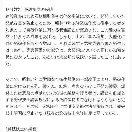
1発破技士免許制度の経緯
建設業をはじめ石材採取業その他の事業において、頻発していた
発破災害を防止するため、昭和31年以降発破作業に従事する者を
対象として発破作業に関する安全講習が実施され、この種の災害
防止に多くの成果をあげた。しかし、土木工事の増加、大型化に
伴い発破作業も年々増加し、それに関する労働災害もまた発生し
はじめた。災害原因の大部分は、火薬類についての正しい知識を
持たなかったこと、あるいは火薬類の取扱いを誤ったことにあっ
た。
そこで、昭和34年に労働安全衛生規則の一部改正により、発破作
業におけるせん孔、装てん、結線、点火ならびに不発の装薬、爆
発または残薬の点検および処理の業務を行う者は、講習を前提と
する発破技士講習規程による免許保持者でなければならないと定
められた。その後、昭和47年に労働安全衛生法が施行され、発破
技士講習は廃止となり現在の発破技士免許制度に至っている。
2発破技士の業務