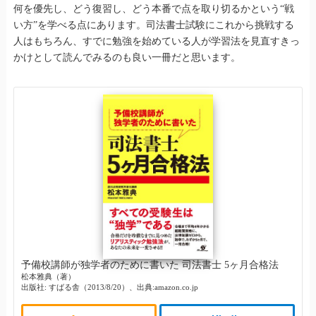
何を優先し、どう復習し、どう本番で点を取り切るかという“戦
い方”を学べる点にあります。司法書士試験にこれから挑戦する
人はもちろん、すでに勉強を始めている人が学習法を見直すきっ
かけとして読んでみるのも良い一冊だと思います。
予備校講師が独学者のために書いた 司法書士 5ヶ月合格法
松本雅典（著）
出版社: すばる舎（2013/8/20）、出典:amazon.co.jp