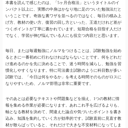
本書を読んで感じたのは、「5ヶ月合格法」というタイトルのイ
ンパクト以上に、実際の中身はかなり地に足のついた勉強法だと
いうことです。奇抜な裏ワザを並べるのではなく、毎日の積み上
げ方、教材の使い方、復習の回し方といった、王道だけれど差が
つくポイントが丁寧に書かれています。短期合格を目指す人だけ
でなく、学習が伸び悩んでいる人にも役立つ内容だと思います。
毎日、または毎週勉強にノルマをつけることは、試験勉強を始め
るときに一番初めに行わなければならないことです。何をどれだ
け進めるのかを先に決めることで、迷う時間を減らし、勉強を習
慣化しやすくなります。特に司法書士試験のように科目数が多い
試験では、「今日は何をやるか」を考える時間そのものがロスに
なりやすいため、ノルマ管理は非常に重要です。
そのあとは必要なテキストや問題集などを揃え、1つの教材に情
報を集める作業が必要になります。あれこれ手を広げるよりも、
軸となる教材を決めて、間違えた論点や気づいたポイントを書き
込み、知識を集約していく方が効率的です。試験直前に見直す教
材が散らばっていると、それだけで大きな不安材料になってしま