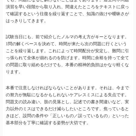
演習を早い段階から取り入れ、間違えたところをテキストに戻っ
て確認するという往復を繰り返すことで、知識の抜けや曖昧さが
はっきりしてきます。
試験当日にも、前で紹介したノルマの考え方がキーとなります。
1問の解くペースを決めて、時間が来たら次の問題に行くという
ことを繰り返します。これによって時間配分が安定し、難問に引
っ張られて全体が崩れるのを防げます。時間に余裕を持って全て
の問題に取り組めるだけでも、本番の精神的負担はかなり軽くな
ります。
本番で注意しなければならないことがあります。それは、今まで
の努力が無駄になるかもしれないケアレスミスによる失点です。
問題文の読み違い、肢の見落とし、記述での書き間違いなど、実
力以外のミスはできるだけ減らしたいところです。焦っていると
きほど、設問の条件や「正しいもの／誤っているもの」といった
基本部分を丁寧に確認する姿勢が大切です。