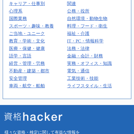
キャリア・仕事別
関連
心理系
公務・役所
国際業務
自然環境・動物生物
スポーツ・趣味・教養
料理・フード・衛生
ご当地・ユニーク
福祉・介護
教育・学術・文化
IT・PC・情報科学
医療・保健・健康
法務・法律
語学・言語
金融・会計・財務
経営・管理・労務
実務・オフィス・知識
不動産・建築・都市
電気・通信
安全管理
工業技術・技能
車両・航空・船舶
ライフスタイル・生活
様々な資格・検定に関して有益な情報を