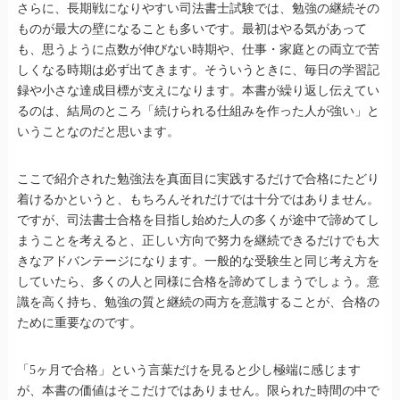
さらに、長期戦になりやすい司法書士試験では、勉強の継続その
ものが最大の壁になることも多いです。最初はやる気があって
も、思うように点数が伸びない時期や、仕事・家庭との両立で苦
しくなる時期は必ず出てきます。そういうときに、毎日の学習記
録や小さな達成目標が支えになります。本書が繰り返し伝えてい
るのは、結局のところ「続けられる仕組みを作った人が強い」と
いうことなのだと思います。
ここで紹介された勉強法を真面目に実践するだけで合格にたどり
着けるかというと、もちろんそれだけでは十分ではありません。
ですが、司法書士合格を目指し始めた人の多くが途中で諦めてし
まうことを考えると、正しい方向で努力を継続できるだけでも大
きなアドバンテージになります。一般的な受験生と同じ考え方を
していたら、多くの人と同様に合格を諦めてしまうでしょう。意
識を高く持ち、勉強の質と継続の両方を意識することが、合格の
ために重要なのです。
「5ヶ月で合格」という言葉だけを見ると少し極端に感じます
が、本書の価値はそこだけではありません。限られた時間の中で