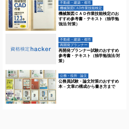
不動産・建築・都市
機械製図CAD作業技能検定
機械製図ＣＡＤ作業技能検定のお
すすめ参考書・テキスト（独学勉
強法/対策）
不動産・建築・都市
再開発プランナー
再開発プランナー試験のおすすめ
参考書・テキスト（独学勉強法/対
策）
公務・役所
論文
公務員試験・論文対策のおすすめ
本 – 文章の構成から書き方まで