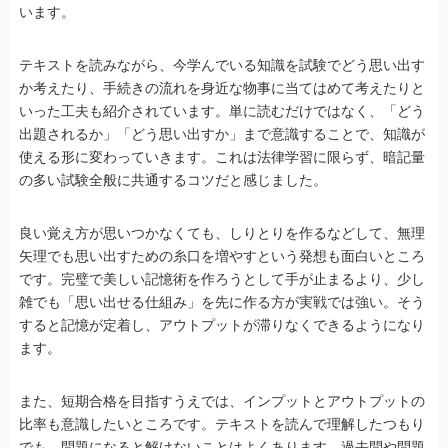
います。
テキストを読みながら、今学んでいる知識を試験でどう思い出す
か考えたり、手続きの流れを身近な物事に当てはめて考えたりと
いった工夫も紹介されています。単に読むだけではなく、「どう
出題されるか」「どう思い出すか」まで意識することで、知識が
使える形に変わっていきます。これは法律学習に限らず、暗記量
の多い試験全般に共通するコツだと感じました。
良い覚え方が思いつかなくても、しりとりを作るなどして、無理
矢理でも思い出すための糸口を増やすという発想も面白いところ
です。完璧で美しい記憶術を作ろうとして手が止まるより、少し
雑でも「思い出せる仕組み」を先に作る方が実戦では強い。そう
すると記憶が定着し、アウトプットが滞りなくできるようになり
ます。
また、短期合格を目指すうえでは、インプットとアウトプットの
比率も意識したいところです。テキストを読んで理解したつもり
でも、問題になると解けないことはよくあります。過去問や問題