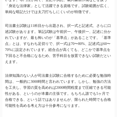
「身近な法律家」として活躍できる資格です。試験範囲が広く、
単純な暗記だけでは太刀打ちしにくいのが特徴です。
司法書士試験は11科目から出題され、択一式と記述式、さらに口
述試験があります。筆記試験は午前択一、午後択一、記述に分か
れていますが、最も怖いのが「基準点」があることです。「基準
点」とは、すなわち足切りで、択一式は70〜80%、記述式は60〜
70%に設定されています。総合点が高くても、どこかで基準点を
下回ると不合格になるため、苦手科目を放置できない試験だとい
えます。
法律知識のない人が司法書士試験に合格するために必要な勉強時
間は、一般的に3000時間と言われています。しかし、勉強の方法
を工夫し、学習の質を高めれば2000時間程度まで圧縮できる可能
性がある、というのが本書の主張です。もちろん誰でも5ヶ月で
合格できる、という話ではありませんが、限られた時間でも合格
可能性を高める考え方は十分参考になります。