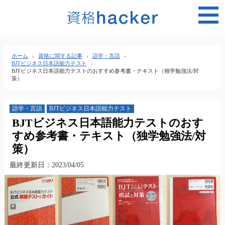
MEN
ホーム
›
資格に関する記事
›
語学・言語
›
BJTビジネス日本語能力テスト
›
BJTビジネス日本語能力テストのおすすめ参考書・テキスト（独学勉強法/対
策）
語学・言語
BJTビジネス日本語能力テスト
BJTビジネス日本語能力テストのおす
すめ参考書・テキスト（独学勉強法/対
策）
最終更新日：2023/04/05