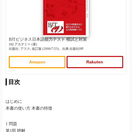
BJTビジネス日本語能力テスト 模試と対策
JALアカデミー (著)
出版社: アスク; 改訂版 (2006/7/25)、出典:出版社HP
Amazon
Rakuten
目次
はじめに
本書の使い方 本書の特徴
1 問題
第1部 聴解