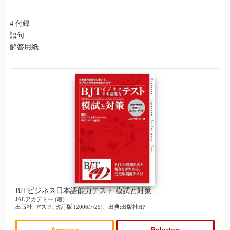
4 付録
語句
解答用紙
BJTビジネス日本語能力テスト 模試と対策
JALアカデミー (著)
出版社: アスク; 改訂版 (2006/7/25)、出典:出版社HP