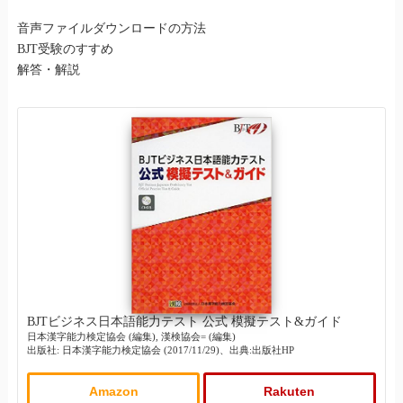
音声ファイルダウンロードの方法
BJT受験のすすめ
解答・解説
BJTビジネス日本語能力テスト 公式 模擬テスト&ガイド
日本漢字能力検定協会 (編集), 漢検協会= (編集)
出版社: 日本漢字能力検定協会 (2017/11/29)、出典:出版社HP
Amazon
Rakuten