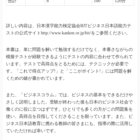
合計
8
100
120分
詳しい内容は、日本漢字能力検定協会BJTビジネス日本語能力テ
ストの公式サイトhttp://www.kanken.or.jp/bit/をご参照ください。
本書は、単に問題を解いて勉強するだけでなく、本番さながらの
模擬テストが経験できるようにテストの内容に合わせて作られて
います。テストで高得点をとるためには、テクニックが必要で
す。「これで得点アップ!」と「ここがポイント!」には問題を解
くための鍵が書かれています。
また、「ビジネスコラム」では、ビジネスの基本をできるだけや
さしく説明しました。受験が終わった後も日本のビジネス社会で
働くのに役に立つはずです。ひとりでも多くの方がこの問題集を
使い、高得点を目指してくださることを願っています。また、ビ
ジネス日本語教育に携わる教師の皆さまにも、指導の際に活用し
ていただければ幸いです。