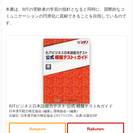
本書は、BJTの受験者の学習の指針となると同時に、国際的なコ
ミュニケーションの円滑化に貢献できることを目指しているので
す。
BJTビジネス日本語能力テスト 公式 模擬テスト&ガイド
日本漢字能力検定協会 (編集), 漢検協会= (編集)
出版社: 日本漢字能力検定協会 (2017/11/29)、出典:出版社HP
Amazon
Rakuten