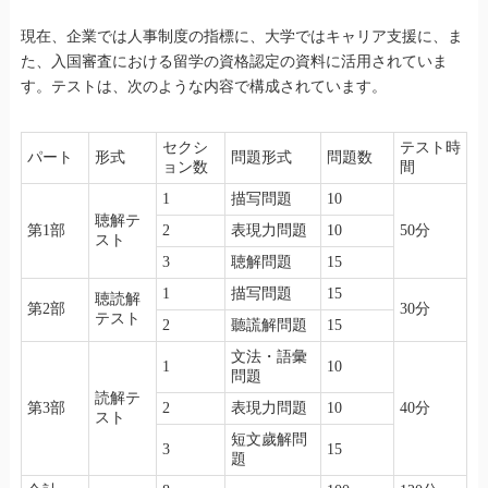
現在、企業では人事制度の指標に、大学ではキャリア支援に、ま
た、入国審査における留学の資格認定の資料に活用されていま
す。テストは、次のような内容で構成されています。
セクシ
テスト時
パート
形式
問題形式
問題数
ョン数
間
1
描写問題
10
聴解テ
第1部
2
表現力問題
10
50分
スト
3
聴解問題
15
1
描写問題
15
聴読解
第2部
30分
テスト
2
聽謊解問題
15
文法・語彙
1
10
問題
読解テ
第3部
2
表現力問題
10
40分
スト
短文歲解問
3
15
題