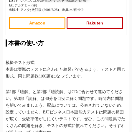
BJTビジネス日本語能力テスト 模試と対策
JALアカデミー (著)
出版社: アスク; 改訂版 (2006/7/25)、出典:出版社HP
Amazon
Rakuten
本書の使い方
模擬テスト形式
本書は実際のテストに合わせた練習ができるよう、テストと同じ
形式、同じ問題数(100題)になっています。
第1部「聴解」と第2部「聴読解」はCDに合わせて進めてくださ
い。第3部「読解」は40分を目安に解く問題です。時間内に問題
を解いてみましょう。配点については、公表されていないため、
設定していません。BJTビジネス日本語能力テストは問題の範囲
が広く、受験準備がしにくいテストです。ぜひ、この問題集でた
くさんの問題を解き、テストの形式に慣れてください。そうすれ