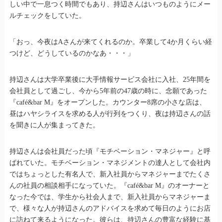
しい中で一息つく時間でもあり、持辺さんはいつものようにメー
ルチェックをしていた。
「おっ、今夜はAさんが来てくれるのか。卒業して4か月くらい経
つけど、どうしているのかなあ・・・」
持辺さんは大学卒業後に大手情報サービス会社に入社、25年間を
会社員として過ごし、今から5年前の47歳の時に、念願であった
『café&bar M』をオープンした。カウンター8席の小さな店は、
昼はハヤシライスを求める人が行列をつくり、夜は持辺さんの話
を聞きに人が集まってきた。
持辺さんは会社員だった頃『モチベーション・マネジャー』と呼
ばれていた。モチベーション・マネジメントの達人として会社内
ではちょっとした有名人で、新入社員からマネジャーまでたくさ
んの社員の相談相手になっていた。『café&bar M』のオーナーと
なった今では、学生から社会人まで、新入社員からマネジャーま
で、様々な人が持辺さんのアドバイスを求めて毎日のようにお店
に訪ねて来るようになった。彼らは、持辺さんの豊富な経験に基