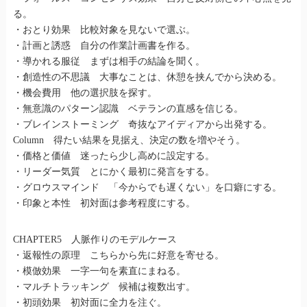
る。
・おとり効果 比較対象を見ないで選ぶ。
・計画と誘惑 自分の作業計画書を作る。
・導かれる服従 まずは相手の結論を聞く。
・創造性の不思議 大事なことは、休憩を挟んでから決める。
・機会費用 他の選択肢を探す。
・無意識のパターン認識 ベテランの直感を信じる。
・ブレインストーミング 奇抜なアイディアから出発する。
Column 得たい結果を見据え、決定の数を増やそう。
・価格と価値 迷ったら少し高めに設定する。
・リーダー気質 とにかく最初に発言をする。
・グロウスマインド 「今からでも遅くない」を口癖にする。
・印象と本性 初対面は参考程度にする。
CHAPTER5 人脈作りのモデルケース
・返報性の原理 こちらから先に好意を寄せる。
・模倣効果 一字一句を素直にまねる。
・マルチトラッキング 候補は複数出す。
・初頭効果 初対面に全力を注ぐ。