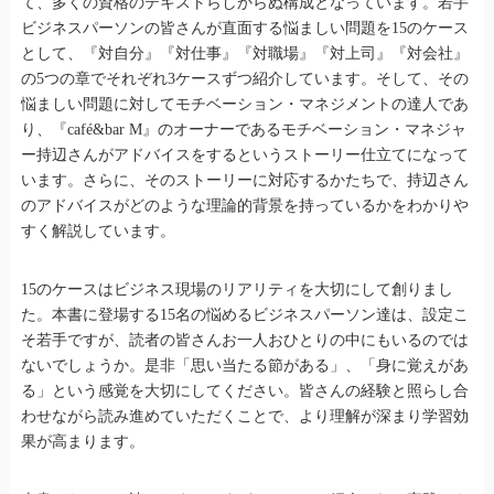
て、多くの資格のテキストらしからぬ構成となっています。若手
ビジネスパーソンの皆さんが直面する悩ましい問題を15のケース
として、『対自分』『対仕事』『対職場』『対上司』『対会社』
の5つの章でそれぞれ3ケースずつ紹介しています。そして、その
悩ましい問題に対してモチベーション・マネジメントの達人であ
り、『café&bar M』のオーナーであるモチベーション・マネジャ
ー持辺さんがアドバイスをするというストーリー仕立てになって
います。さらに、そのストーリーに対応するかたちで、持辺さん
のアドバイスがどのような理論的背景を持っているかをわかりや
すく解説しています。
15のケースはビジネス現場のリアリティを大切にして創りまし
た。本書に登場する15名の悩めるビジネスパーソン達は、設定こ
そ若手ですが、読者の皆さんお一人おひとりの中にもいるのでは
ないでしょうか。是非「思い当たる節がある」、「身に覚えがあ
る」という感覚を大切にしてください。皆さんの経験と照らし合
わせながら読み進めていただくことで、より理解が深まり学習効
果が高まります。