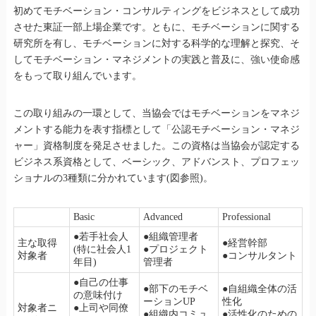
初めてモチベーション・コンサルティングをビジネスとして成功
させた東証一部上場企業です。ともに、モチベーションに関する
研究所を有し、モチベーションに対する科学的な理解と探究、そ
してモチベーション・マネジメントの実践と普及に、強い使命感
をもって取り組んでいます。
この取り組みの一環として、当協会ではモチベーションをマネジ
メントする能力を表す指標として「公認モチベーション・マネジ
ャー」資格制度を発足させました。この資格は当協会が認定する
ビジネス系資格として、ベーシック、アドバンスト、プロフェッ
ショナルの3種類に分かれています(図参照)。
Basic
Advanced
Professional
●若手社会人
●組織管理者
主な取得
●経営幹部
(特に社会人1
●プロジェクト
対象者
●コンサルタント
年目)
管理者
●自己の仕事
●部下のモチベ
●自組織全体の活
の意味付け
ーションUP
性化
対象者ニ
●上司や同僚
●組織内コミュ
●活性化のための