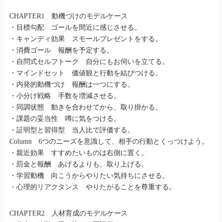
CHAPTER1 動機づけのモデルケース
・目標勾配 ゴールを間近に感じさせる。
・キャンディ効果 スモールプレゼントをする。
・消費ゴール 報酬を予定する。
・自問式セルフトーク 自分にもお伺いを立てる。
・マインドセット 価値観と行動を結びつける。
・内発的動機づけ 報酬は一つにする。
・小分け戦略 手数を増減させる。
・同調状態 動きを合わせてから、取り掛かる。
・課題の妥当性 噂に気をつける。
・証明型と習得型 当人比で評価する。
Column 6つのニーズを意識して、相手の行動とくっつけよう。
・親近効果 すすめたいものは右側に置く。
・罰金と報酬 あげるよりも、取り上げる。
・学習動機 向こうからやりたい気持ちにさせる。
・心理的リアクタンス やりたがることを尊重する。
CHAPTER2 人材育成のモデルケース