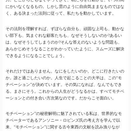
にかいなくなるもの。しかし雲のように自由気ままなものではな
く、ある決まった法則に従って、私たちを動かしています。
その法則を理解すれば、ずぼらな自分も、頑固な上司も、動かな
い部下も、気まぐれな顧客たちも、なぜそうしないのか?あるい
は、なぜそうしてしまうのか?そんな答えのないような問題も、
あらかじめそうなることがわかっていたように、スムーズに解決
できるようになることでしょう。
それだけではありません。なにをしたいのか。どこに行きたいの
か。誰と過ごしたいのか。人生で起こることの大半は、この“モ
チベーション”が決めています。その気になれば、なんでもでき
る。まさにそう。これからの人生がどうなるかは、すべてモチベ
ーションとの付き合い方次第なのです。だからこそ面白い。
モチベーション”の秘密解明に魅了されている私は、世界的なモ
チベーターであるアンソニー・ロビンズ氏の考え方を学んで以
来、“モチベーション”に関する古今東西の文献を読み漁りなが