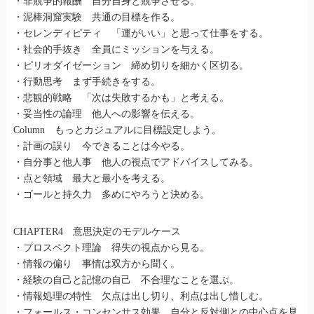
・非競争的報酬 自分自身と競争させる。
・泥棒洞窟実験 共通の目標を作る。
・セレンディピティ 「運がいい」と思って仕事をする。
・社会的手抜き 全員にミッションを与える。
・ピリオダイゼーション 締め切りを細かく区切る。
・行動思考 まず手続きをする。
・悲観的戦略 「次は失敗するかも」と考える。
・妥当性の論理 他人への影響を伝える。
Column もっとカジュアルに目標設定しよう。
・計画の誤り 今できることは今やる。
・自分事と他人事 他人の視点でアドバイスしてみる。
・点と領域 最大と最小を考える。
・ゴールと持久力 多めにやろうと決める。
CHAPTER4 意思決定のモデルケース
・プロスペクト理論 得失の視点から見る。
・情報の偏り 事情は双方から聞く。
・経験の自己と記憶の自己 不合理なことを選ぶ。
・情報処理の特性 欠点は出し切り、利点は出し惜しむ。
・フォールス・コンセンサス効果 自分と反対側との中心点を見