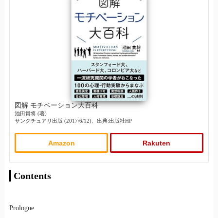
図解 モチベーション大百科
池田貴将 (著)
サンクチュアリ出版 (2017/6/12)、出典:出版社HP
Amazon
Rakuten
Contents
Prologue