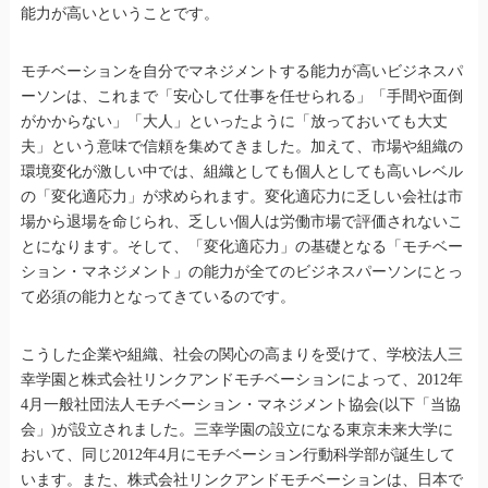
能力が高いということです。
モチベーションを自分でマネジメントする能力が高いビジネスパ
ーソンは、これまで「安心して仕事を任せられる」「手間や面倒
がかからない」「大人」といったように「放っておいても大丈
夫」という意味で信頼を集めてきました。加えて、市場や組織の
環境変化が激しい中では、組織としても個人としても高いレベル
の「変化適応力」が求められます。変化適応力に乏しい会社は市
場から退場を命じられ、乏しい個人は労働市場で評価されないこ
とになります。そして、「変化適応力」の基礎となる「モチベー
ション・マネジメント」の能力が全てのビジネスパーソンにとっ
て必須の能力となってきているのです。
こうした企業や組織、社会の関心の高まりを受けて、学校法人三
幸学園と株式会社リンクアンドモチベーションによって、2012年
4月一般社団法人モチベーション・マネジメント協会(以下「当協
会」)が設立されました。三幸学園の設立になる東京未来大学に
おいて、同じ2012年4月にモチベーション行動科学部が誕生して
います。また、株式会社リンクアンドモチベーションは、日本で