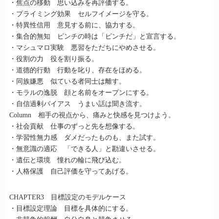
・焦点の移動 思い込みを再評価する。
・プライミング効果 セルフイメージを守る。
・特異性信用 意見する前に、協力する。
・集合的無知 ピンチの時は「ピンチだ」と宣言する。
・マシュマロ実験 悪習をただちにやめさせる。
・役割の力 役を割り振る。
・道德的行動 行動を叱り、存在をほめる。
・同族嫌悪 似ている者同士は離す。
・モラルの逸脱 顔と名前をオープンにする。
・自信過剰バイアス うまい話は聞き流す。
Column 相手の視点から、痛みと快感を見つけよう。
・社会貢献 仕事のずっと先を想像する。
・学習性無力感 ダメだったものも、また試す。
・無意識の適応 「できる人」と勘違いさせる。
・遺伝と環境 憧れの輪に飛び込む。
・人格保護 自己評価を守ってあげる。
CHAPTER3 目標設定のモデルケース
・目標設定理論 目標を具体的にする。