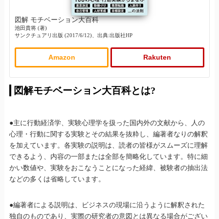
図解 モチベーション大百科
池田貴将 (著)
サンクチュアリ出版 (2017/6/12)、出典:出版社HP
Amazon
Rakuten
図解モチベーション大百科とは?
●主に行動経済学、実験心理学を扱った国内外の文献から、人の
心理・行動に関する実験とその結果を抜粋し、編著者なりの解釈
を加えています。各実験の説明は、読者の皆様がスムーズに理解
できるよう、内容の一部または全部を簡略化しています。特に細
かい数値や、実験をおこなうことになった経緯、被験者の抽出法
などの多くは省略しています。
●編著者による説明は、ビジネスの現場に沿うように解釈された
独自のものであり、実際の研究者の意図とは異なる場合がござい