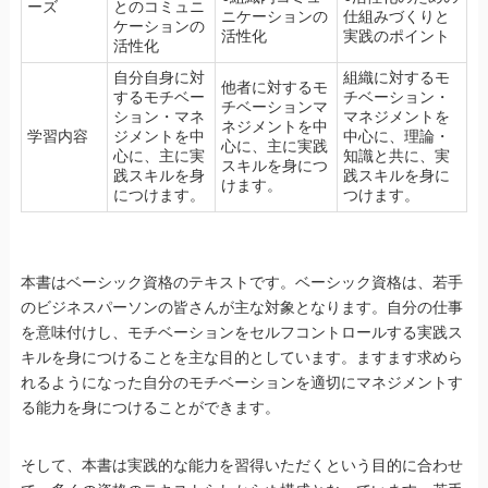
ーズ
とのコミュニ
ニケーションの
仕組みづくりと
ケーションの
活性化
実践のポイント
活性化
自分自身に対
組織に対するモ
他者に対するモ
するモチベー
チベーション・
チベーションマ
ション・マネ
マネジメントを
ネジメントを中
学習内容
ジメントを中
中心に、理論・
心に、主に実践
心に、主に実
知識と共に、実
スキルを身につ
践スキルを身
践スキルを身に
けます。
につけます。
つけます。
本書はベーシック資格のテキストです。ベーシック資格は、若手
のビジネスパーソンの皆さんが主な対象となります。自分の仕事
を意味付けし、モチベーションをセルフコントロールする実践ス
キルを身につけることを主な目的としています。ますます求めら
れるようになった自分のモチベーションを適切にマネジメントす
る能力を身につけることができます。
そして、本書は実践的な能力を習得いただくという目的に合わせ