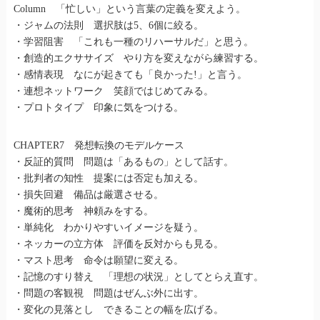
Column 「忙しい」という言葉の定義を変えよう。
・ジャムの法則 選択肢は5、6個に絞る。
・学習阻害 「これも一種のリハーサルだ」と思う。
・創造的エクササイズ やり方を変えながら練習する。
・感情表現 なにが起きても「良かった!」と言う。
・連想ネットワーク 笑顔ではじめてみる。
・プロトタイプ 印象に気をつける。
CHAPTER7 発想転換のモデルケース
・反証的質問 問題は「あるもの」として話す。
・批判者の知性 提案には否定も加える。
・損失回避 備品は厳選させる。
・魔術的思考 神頼みをする。
・単純化 わかりやすいイメージを疑う。
・ネッカーの立方体 評価を反対からも見る。
・マスト思考 命令は願望に変える。
・記憶のすり替え 「理想の状況」としてとらえ直す。
・問題の客観視 問題はぜんぶ外に出す。
・変化の見落とし できることの幅を広げる。