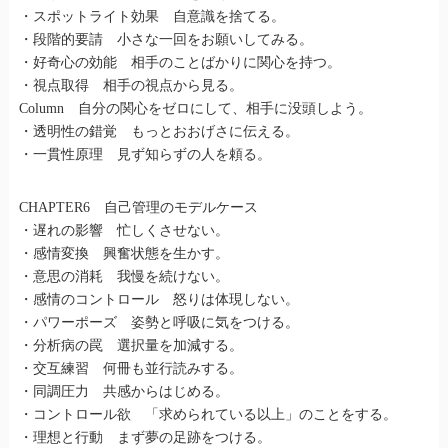
・スポットライト効果 自意識を捨てる。
・段階的要請 小さな一回をお願いしてみる。
・好奇心の効能 相手のことばかりに関心を持つ。
・視点取得 相手の視点から見る。
Column 自分の関心をゼロにして、相手に没頭しよう。
・透明性の錯覚 もっとおおげさに伝える。
・一貫性原理 見ず知らずの人を頼る。
CHAPTER6 自己管理のモデルケース
・遅れの影響 忙しくさせない。
・感情変換 興奮状態を生かす。
・意思の消耗 我慢を続けない。
・感情のコントロール 怒りは体現しない。
・パワーポーズ 姿勢と呼吸に気をつける。
・分析病の罠 選択量を加減する。
・交互練習 何冊も並行読みする。
・同調圧力 共感からはじめる。
・コントロール欲 「求められている以上」のことをする。
・理想と行動 まず夢の足跡をつける。