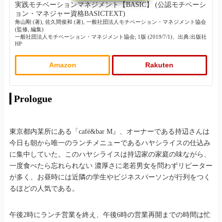
実践モチベーションマネジメント【BASIC】 (公認モチベーシ
ョン・マネジャー資格BASICTEXT)
角山剛 (著), 佐久間俊和 (著), 一般社団法人モチベーション・マネジメント協会
(監修, 編集)
一般社団法人モチベーション・マネジメント協会; 1版 (2019/7/1)、出典:出版社
HP
Amazon
Rakuten
Prologue
東京都内某所にある「café&bar M』、オーナーである持辺さんは
今日も朝から唯一のランチメニューであるハヤシライスの仕込み
に集中していた。このハヤシライスは持辺家の家庭の味ながら、
一度食べたら忘れられない 濃厚さに老若男女を問わずリピーター
が多く、お昼時には近隣の学生やビジネスパーソンが行列をつく
るほどの人気である。
午後2時にランチ営業を終え、午後6時の営業再開までの時間は忙