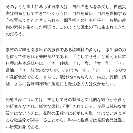
そのような国土に暮らす日本人は、自然の恵みを享受し、自然災
害は宿命として生きていくうちに、自然を敬い、自然を畏怖する
心を育んできたと考えられる。四季折々の年中行事と、各地の産
物の素材を生かした料理は、このような風土の下に生まれてきた
のだろう。
素材の旨味を引き出す名脇役である調味料の多くは、微生物の力
を借りて作られる発酵食品である。「さしすせそ」と覚える日本
料理の基本調味料は、「さ」砂糖、「し」塩、「す」酢、「せ」
醤油、「そ」味噌の5つだが、そのうち「す」「せ」「そ」の3つ
が発酵食品である。さらに、漬け物はもちろん、納豆、鰹節、清
酒、さらに旨味調味料の製造にも微生物の力は欠かせない。
発酵食品については、主としてその製法と文化的な観点から多く
の研究がなされ、膨大な書籍が刊行されている。食品は純粋な物
質ではないうえに、発酵の工程では必ずしも単一ではないさまざ
まな微生物が関与することから、科学の視点では発酵食品は難し
い研究対象である。