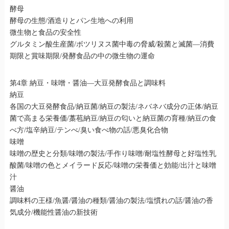
酵母
酵母の生態/酒造りとパン生地への利用
微生物と食品の安全性
グルタミン酸生産菌/ボツリヌス菌中毒の脅威/殺菌と滅菌―消費
期限と賞味期限/発酵食品の中の微生物の運命
第4章 納豆・味噌・醤油—大豆発酵食品と調味料
納豆
各国の大豆発酵食品/納豆菌/納豆の製法/ネバネバ成分の正体/納豆
菌で高まる栄養価/藁苞納豆/納豆の匂いと納豆菌の育種/納豆の食
べ方/塩辛納豆/テンべ/臭い食べ物の話/悪臭化合物
味噌
味噌の歴史と分類/味噌の製法/手作り味噌/耐塩性酵母と好塩性乳
酸菌/味噌の色とメイラード反応/味噌の栄養価と効能/出汁と味噌
汁
醤油
調味料の王様/魚醤/醤油の種類/醤油の製法/塩慣れの話/醤油の香
気成分/機能性醤油の新技術