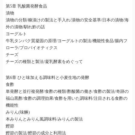
第5章 乳酸菌発酵食品
漬物
漬物の分類/糠漬けの製法と手入れ/漬物の安全基準/日本の漬物/海
外の漬物/馴れ鮓の話
ヨーグルト
牛乳タンパク質凝固の原理/ヨーグルトの製法/機能性食品/腸内フ
ローラ/プロバイオティクス
チーズ
チーズの種類と製法/凝乳酵素をめぐって
第6章 ひと味加える調味料と小麦生地の発酵
食酢
単発酵と並行複発酵/食酢の種類/酢酸菌の働き/食酢の製法/奇跡の
福山黒酢/食酢の調理効果/食酢を用いた調味料/注目される食酢の
機能性
みりん(味醂)
本みりんとみりん風調味料/みりんの製法
鰹節
鰹節の製法/鰹節の成分と利用法