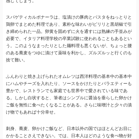
感じてしまう。
スパゲティカルボナーラは、塩漬けの豚肉とパスタをねっとりと
鶏卵でまとめた料理であり、素朴な味わいがピリリと黒胡椒で引
き締められた一品。卵黄を固めずに火を通すには熟練の手並みが
必要で、イタリア料理学校の卒業試験に使われることもあるとい
う。このようなまったりとした麺料理も悪くないが、ちょっと腰
のある蕎麦をつゆに漬けて薬味を利かし、ズルズルッと行くのも
捨て難い。
ふんわりと焼き上げられたオムレツは西洋料理の基本中の基本中
にハムやチーズを入れたり、ソースをかけたりとバラエティーも
豊かで、レストランでも家庭でも世界中で愛されている味であ
る。しかし白状すると、筆者はシンプルに醤油を垂らした卵かけ
ご飯を無性に食べたくなることがある。さらに味噌汁と少々の漬
け物でもあれば十分幸せ。
刺身、蕎麦、卵かけご飯など、日本以外の国ではほとんどお目に
かかることさえできない。では、日本人はどのような食べ物が好