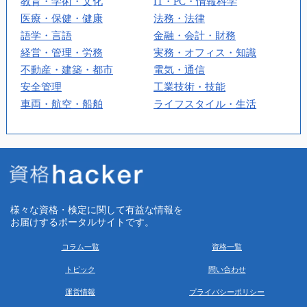
教育・学術・文化
IT・PC・情報科学
医療・保健・健康
法務・法律
語学・言語
金融・会計・財務
経営・管理・労務
実務・オフィス・知識
不動産・建築・都市
電気・通信
安全管理
工業技術・技能
車両・航空・船舶
ライフスタイル・生活
様々な資格・検定に関して有益な情報を
お届けするポータルサイトです。
コラム一覧
資格一覧
トピック
問い合わせ
運営情報
プライバシーポリシー