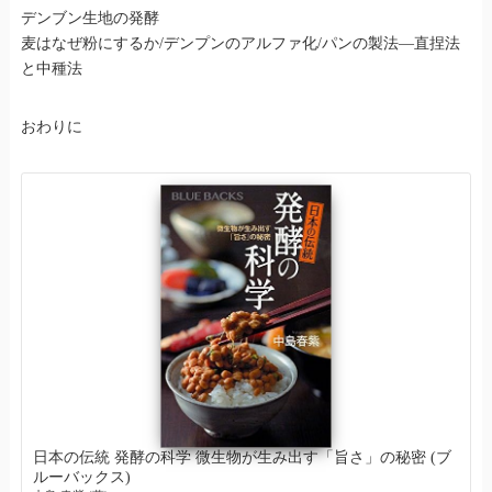
デンブン生地の発酵
麦はなぜ粉にするか/デンプンのアルファ化/パンの製法—直捏法
と中種法
おわりに
日本の伝統 発酵の科学 微生物が生み出す「旨さ」の秘密 (ブ
ルーバックス)