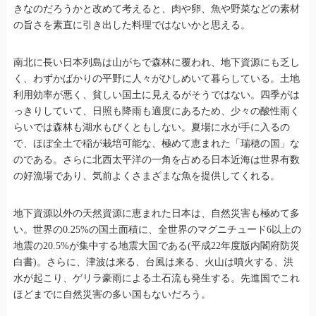
きなのだろうかと改めて考えると、肉や卵、魚や野菜などの素材
の旨さを素直に引き出した料理ではないかと思える。
南北に長い日本列島は山がちで森林に覆われ、地下資源にも乏し
く、わずかばかりの平野に人々がひしめいて暮らしている。土地
利用効率が悪く、貧しい国土に見えるがそうではない。四季がは
っきりしていて、日照も降雨も適度にあるため、少々の酸性雨く
らいでは森林も湖水もびくともしない。夏場に水が手に入るの
で、ほぼ全土で稲が栽培可能な、極めて恵まれた「瑞穂の国」な
のである。さらに北西太平洋の一角を占める日本近海は世界有数
の好漁場であり、気前よくさまざまな魚を提供してくれる。
地下資源以外の天然資源に恵まれた日本は、自然災害も極めて多
い。世界の0.25%の国土面積に、全世界のマグニチュード6以上の
地震の20.5%が集中する地震大国である(平成22年度版内閣府防災
白書)。さらに、津波は来る、台風は来る、火山は噴火する、洪
水が起こり、ゲリラ豪雨による土石流も発生する。先進国でこれ
ほどまでに自然災害の多い国もないだろう。