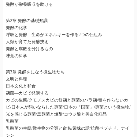
発酵が栄養吸収を助ける
第2章 発酵の基礎知識
発酵の化学
呼吸と発酵―生命がエネルギーを作る2つの仕組み
人類が育てた発酵技術
発酵と腐敗を分けるもの
味覚の科学
第3章 発酵をになう微生物たち
文明と料理
日本文化と和食
麹菌―カビで発講する
カビの生態/クモノスカビの餅麹と麹菌のバラ麹/毒を作らないカ
ビ/日本人が飼いならした麹菌/日本の「国菌」/麹菌という微生物/
光を感じる麹菌/黒麹菌と焼酎/コウジ酸と美白化粧品
乳酸菌
乳酸菌の生態/微生物の分類と命名/歯株の話/抗菌ペプチド、ナイ
シン