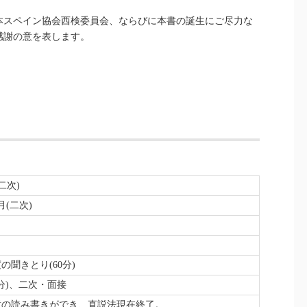
本スペイン協会西検委員会、ならびに本書の誕生にご尽力な
感謝の意を表します。
二次)
月(二次)
の聞きとり(60分)
0分)、二次・面接
章の読み書きができ、直説法現在終了。