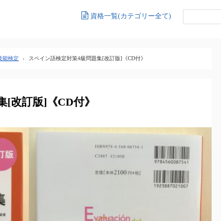
資格一覧(カテゴリー全て)
技能検定
›
スペイン語検定対策4級問題集[改訂版]《CD付》
[改訂版]《CD付》