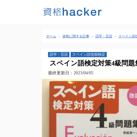
ホーム
›
資格に関する記事
›
語学・言語
›
スペイン語
語学・言語
スペイン語技能検定
スペイン語検定対策4級問題集
最終更新日：2023/04/05