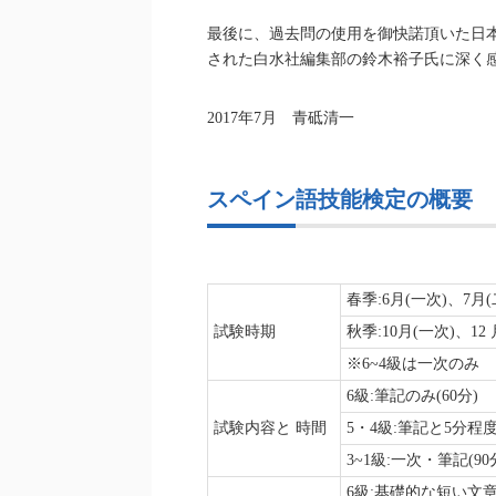
最後に、過去問の使用を御快諾頂いた日
された白水社編集部の鈴木裕子氏に深く
2017年7月 青砥清一
スペイン語技能検定の概要
春季:6月(一次)、7月(
試験時期
秋季:10月(一次)、12 
※6~4級は一次のみ
6級:筆記のみ(60分)
試験内容と 時間
5・4級:筆記と5分程度
3~1級:一次・筆記(9
6級:基礎的な短い文