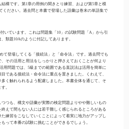
結構です。第1章の用例の聞きとり練習、および第5章と模
してください。過去問と本書で登場した語彙は巻末の単語集で
が付いています。これは問題集「10」の試験問題「A」から引
、類題10Aのように付記してあります。
初めて登場してくる「接続法」と「命令法」です。過去問でも
で、その活用と用法をしっかりと押さえておくことが何より
活用問題では、5級までの範囲である直説法は活用を簡単に
項目である接続法・命令法に重点を置きました。くわえて、
り多く触れられるよう配慮しました。本書全体を通じて、そ
ます。
しつつも、構文や語彙が実際の検定問題よりやや難しいもの
を終えて間もない人には若干難しく感じられるところがある
けた練習をこなしていくことによって着実に地力がアップし
をもって本番の試験に挑むことができるでしょう。