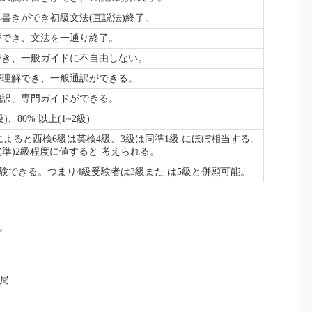
み書きができ初級文法(直説法)終了。
ができ、文法を一通り終了。
でき、一般ガイドに不自由しない。
が理解でき、一般通訳ができる。
翻訳、専門ガイドができる。
)、80% 以上(1~2級)
よると西検6級は英検4級、3級は同準1級 にほぼ相当する。
(準)2級程度に値すると 考えられる。
験できる。つまり4級受験者は3級また は5級と併願可能。
。
局