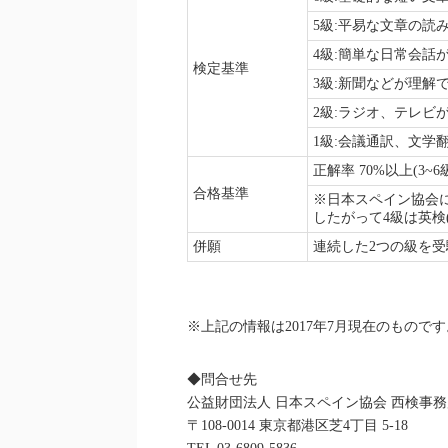
5級:平易な文章の読
4級:簡単な日常会話
検定基準
3級:新聞などが理解
2級:ラジオ、テレビ
1級:会議通訳、文学
正解率 70%以上(3~6級
合格基準
※日本スペイン協会に
したがって4級は英検
併願
連続した2つの級を受
※上記の情報は2017年7月現在のものです
◆問合せ先
公益財団法人 日本スペイン協会 西検事務
〒108-0014 東京都港区芝4丁目 5-18