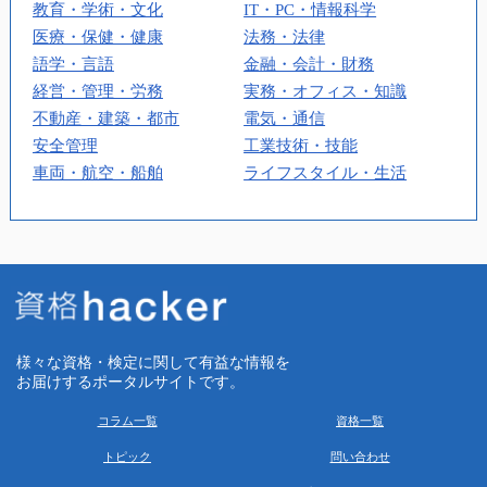
教育・学術・文化
IT・PC・情報科学
医療・保健・健康
法務・法律
語学・言語
金融・会計・財務
経営・管理・労務
実務・オフィス・知識
不動産・建築・都市
電気・通信
安全管理
工業技術・技能
車両・航空・船舶
ライフスタイル・生活
様々な資格・検定に関して有益な情報を
お届けするポータルサイトです。
コラム一覧
資格一覧
トピック
問い合わせ