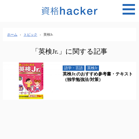
MEN
ホーム
›
トピック
›
英検Jr.
「英検Jr.」に関する記事
語学・言語
英検Jr
英検Jr.のおすすめ参考書・テキスト
（独学勉強法/対策）