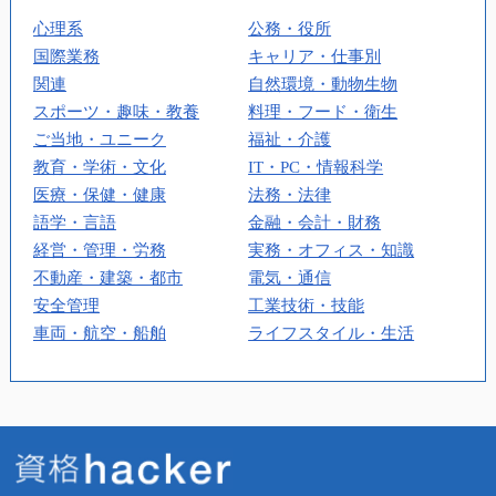
心理系
公務・役所
国際業務
キャリア・仕事別
関連
自然環境・動物生物
スポーツ・趣味・教養
料理・フード・衛生
ご当地・ユニーク
福祉・介護
教育・学術・文化
IT・PC・情報科学
医療・保健・健康
法務・法律
語学・言語
金融・会計・財務
経営・管理・労務
実務・オフィス・知識
不動産・建築・都市
電気・通信
安全管理
工業技術・技能
車両・航空・船舶
ライフスタイル・生活