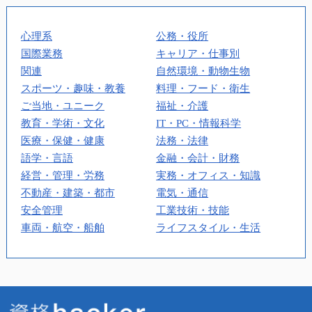
心理系
公務・役所
国際業務
キャリア・仕事別
関連
自然環境・動物生物
スポーツ・趣味・教養
料理・フード・衛生
ご当地・ユニーク
福祉・介護
教育・学術・文化
IT・PC・情報科学
医療・保健・健康
法務・法律
語学・言語
金融・会計・財務
経営・管理・労務
実務・オフィス・知識
不動産・建築・都市
電気・通信
安全管理
工業技術・技能
車両・航空・船舶
ライフスタイル・生活