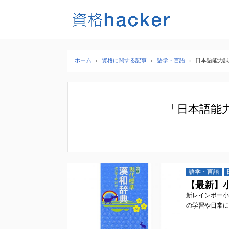
ホーム
›
資格に関する記事
›
語学・言語
›
日本語能力試
「日本語能
語学・言語
【最新】
新レインボー小
の学習や日常にお