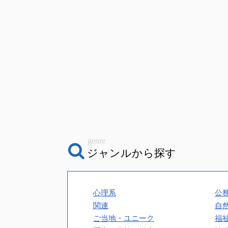
genre
ジャンルから探す
心理系
公
関連
自
ご当地・ユニーク
福