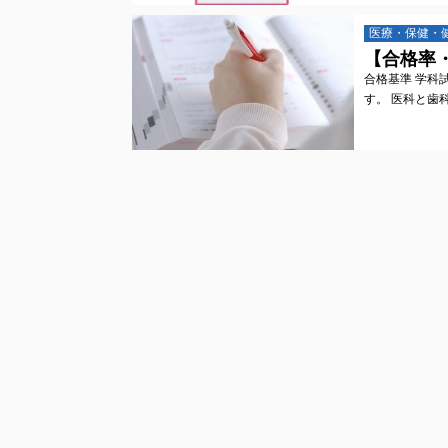
医療・保健・
【合格率
合格基準 学科
す。 医科と歯科