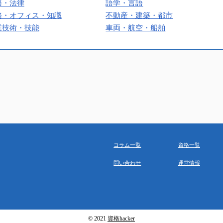
務・法律
語学・言語
務・オフィス・知識
不動産・建築・都市
業技術・技能
車両・航空・船舶
コラム一覧
資格一覧
問い合わせ
運営情報
© 2021
資格hacker