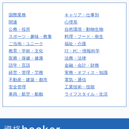
国際業務
キャリア・仕事別
関連
心理系
公務・役所
自然環境・動物生物
スポーツ・趣味・教養
料理・フード・衛生
ご当地・ユニーク
福祉・介護
教育・学術・文化
IT・PC・情報科学
医療・保健・健康
法務・法律
語学・言語
金融・会計・財務
経営・管理・労務
実務・オフィス・知識
不動産・建築・都市
電気・通信
安全管理
工業技術・技能
車両・航空・船舶
ライフスタイル・生活