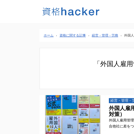
ホーム
›
資格に関する記事
›
経営・管理・労務
›
外国人
「外国人雇用
経営・管理・
外国人雇
対策）
外国人雇用管理
合他社に差をつ