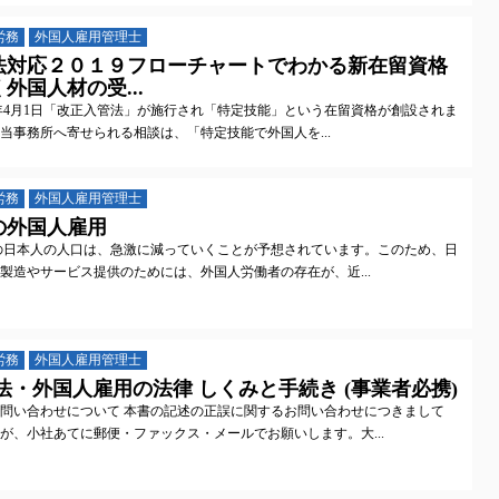
労務
外国人雇用管理士
法対応２０１９フローチャートでわかる新在留資格
外国人材の受...
19年4月1日「改正入管法」が施行され「特定技能」という在留資格が創設されま
当事務所へ寄せられる相談は、「特定技能で外国人を...
労務
外国人雇用管理士
の外国人雇用
の日本人の人口は、急激に減っていくことが予想されています。このため、日
製造やサービス提供のためには、外国人労働者の存在が、近...
労務
外国人雇用管理士
法・外国人雇用の法律 しくみと手続き (事業者必携)
問い合わせについて 本書の記述の正誤に関するお問い合わせにつきまして
が、小社あてに郵便・ファックス・メールでお願いします。大...