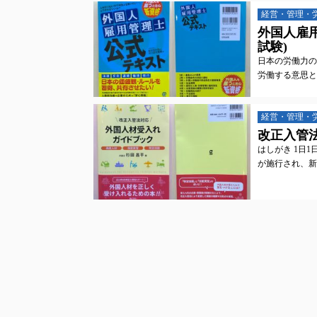
経営・管理・
外国人雇用
試験)
日本の労働力の
労働する意思と
経営・管理・
改正入管法
はしがき 1日
が施行され、新