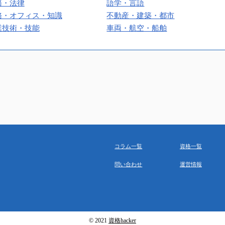
務・法律
語学・言語
務・オフィス・知識
不動産・建築・都市
業技術・技能
車両・航空・船舶
コラム一覧
資格一覧
問い合わせ
運営情報
© 2021
資格hacker