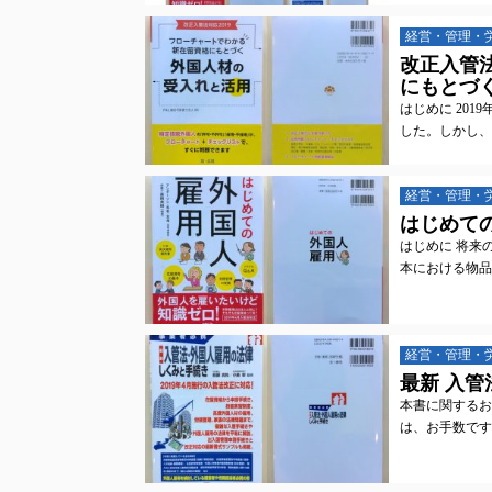
経営・管理・
改正入管
にもとづく
はじめに 20
した。しかし、
経営・管理・
はじめて
はじめに 将来
本における物品
経営・管理・
最新 入管
本書に関するお
は、お手数です