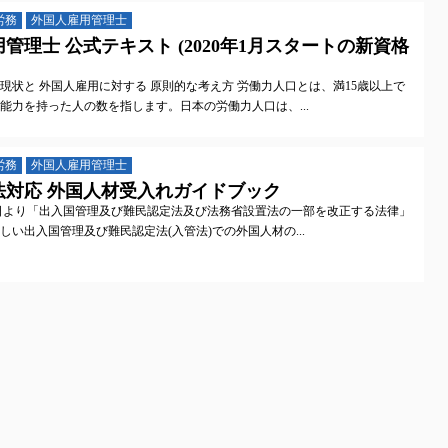
労務
外国人雇用管理士
管理士 公式テキスト (2020年1月スタートの新資格
現状と 外国人雇用に対する 原則的な考え方 労働力人口とは、満15歳以上で
能力を持った人の数を指します。日本の労働力人口は、...
労務
外国人雇用管理士
対応 外国人材受入れガイドブック
1日より「出入国管理及び難民認定法及び法務省設置法の一部を改正する法律」
しい出入国管理及び難民認定法(入管法)での外国人材の...