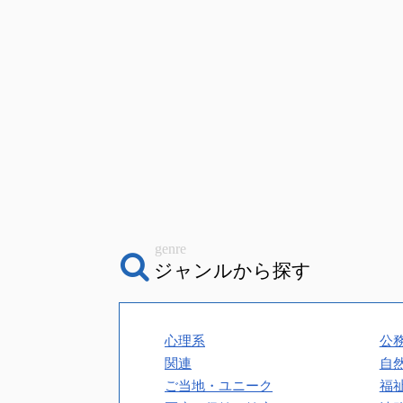
genre
ジャンルから探す
心理系
公
関連
自
ご当地・ユニーク
福