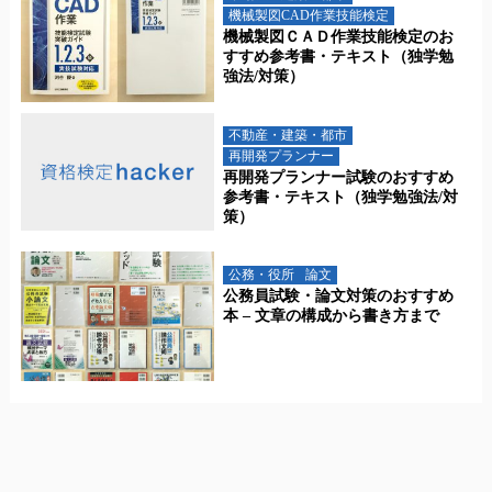
機械製図CAD作業技能検定
機械製図ＣＡＤ作業技能検定のお
すすめ参考書・テキスト（独学勉
強法/対策）
不動産・建築・都市
再開発プランナー
再開発プランナー試験のおすすめ
参考書・テキスト（独学勉強法/対
策）
公務・役所
論文
公務員試験・論文対策のおすすめ
本 – 文章の構成から書き方まで