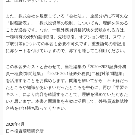
ば、理解しやすいでしょう。
また、株式会社を規定している「会社法」、企業分析に不可欠な
「財務諸表」、「株式投資等の税制」についても、理解を深める
ことが必要です。なお、一種外務員資格試験を受験される方は、
一種特有の分野(信用取引、先物取引、オプション取引、スワッ
プ取引等)についての学習も必要不可欠です。重要語句の暗記用
に赤シートを付けていますので、赤字を隠してご利用ください。
この学習テキストと合わせて、当社編集の『2020~2021証券外務
員一種]対策問題集』『2020~2021証券外務員[二種]対策問題集』
を活用することをお薦めします。問題を解いてから、不正解だっ
たところや知識があいまいだったところを中心に、再び「学習テ
キスト」により内容を確認することで、理解を深めていただきた
いと思います。本書と問題集を有効に活用して、外務員資格試験
合格をぜひ勝ち取ってください。
2020年4月
日本投資環境研究所