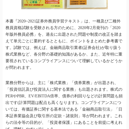
本書『2020~2021証券外務員学習テキスト」は、一種及び二種外
務員資格試験を受験される方のために、2020年2月発刊の「2020
年版外務員必携」を、過去に出題された問題や制度の改正を踏ま
えて単元ごとに要約するとともに、ポイントをまとめた参考書で
す。試験では、例えば、金融商品取引業者(証券会社)が取り扱う
株式業務など、各分野の基礎的知識があるか、また、近年特に重
要視されているコンプライアンスについて理解しているかどうか
が問われます。
業務分野からは、主に「株式業務」「債券業務」が出題され、
「投資信託及び投資法人に関する業務」も出題されます。株式の
PERやPBR、EV/EBITDA倍率、債券の利回りなどの計算問題も頻
出です(計算問題は配点も高くなります)。コンプライアンスにつ
いては、有価証券に関する基本法である「金融商品取引法」「日
本証券業協会及び取引所の定款・諸規則」等が問われます。これ
らの法令等の目的が、「投資者保護」にあることを前提に考えれ