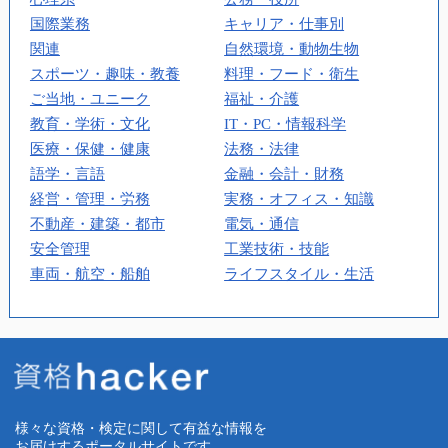
国際業務
キャリア・仕事別
関連
自然環境・動物生物
スポーツ・趣味・教養
料理・フード・衛生
ご当地・ユニーク
福祉・介護
教育・学術・文化
IT・PC・情報科学
医療・保健・健康
法務・法律
語学・言語
金融・会計・財務
経営・管理・労務
実務・オフィス・知識
不動産・建築・都市
電気・通信
安全管理
工業技術・技能
車両・航空・船舶
ライフスタイル・生活
様々な資格・検定に関して有益な情報を
お届けするポータルサイトです。