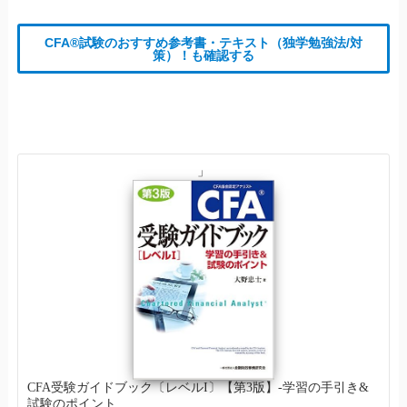
CFA®試験のおすすめ参考書・テキスト（独学勉強法/対
策）！も確認する
」
CFA受験ガイドブック〔レベルI〕【第3版】-学習の手引き&
試験のポイント