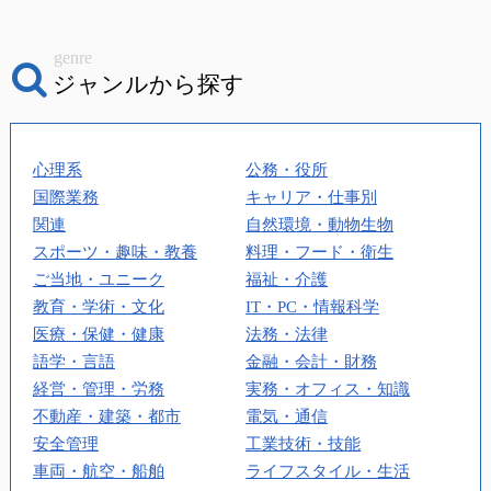
genre
ジャンルから探す
心理系
公務・役所
国際業務
キャリア・仕事別
関連
自然環境・動物生物
スポーツ・趣味・教養
料理・フード・衛生
ご当地・ユニーク
福祉・介護
教育・学術・文化
IT・PC・情報科学
医療・保健・健康
法務・法律
語学・言語
金融・会計・財務
経営・管理・労務
実務・オフィス・知識
不動産・建築・都市
電気・通信
安全管理
工業技術・技能
車両・航空・船舶
ライフスタイル・生活