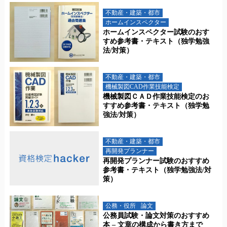
不動産・建築・都市
ホームインスペクター
ホームインスペクター試験のおす
すめ参考書・テキスト（独学勉強
法/対策）
不動産・建築・都市
機械製図CAD作業技能検定
機械製図ＣＡＤ作業技能検定のお
すすめ参考書・テキスト（独学勉
強法/対策）
不動産・建築・都市
再開発プランナー
再開発プランナー試験のおすすめ
参考書・テキスト（独学勉強法/対
策）
公務・役所
論文
公務員試験・論文対策のおすすめ
本 – 文章の構成から書き方まで